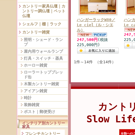
カントリー家具仏壇｜カ
ントリー調仏壇｜ペット
仏壇
ハンガーラックW80／
ハンガ
シェルフ｜棚｜ラック
Le ciel（ル・シエ
Le c
ル）
カントリー雑貨
247,
照明・シェード・ラン
247,500円
(税抜
225,
プ
225,000円)
屋内用ウォールランプ
灯具・スイッチ・器具
1件～14件 （全14件）
ホーロー雑貨
ローラートップブレッ
ド缶
木製カントリー雑貨
アイアン雑貨
時計
カント
装飾雑貨
ポスト｜郵便受け
Slow Lif
インテリア別カントリー
家具
フレンチカントリー