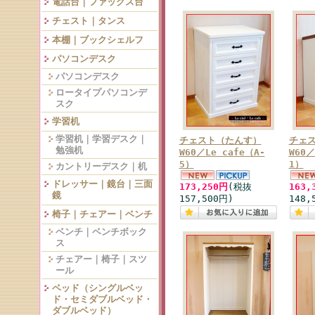
電話台｜ファックス台
チェスト｜タンス
本棚｜ブックシェルフ
パソコンデスク
パソコンデスク
ロータイプパソコンデ
スク
学習机
学習机｜学習デスク｜
チェスト（たんす）
チェ
勉強机
W60／Le cafe（A-
W60／
5）
1）
カントリーデスク｜机
ドレッサー｜鏡台｜三面
173,250円
(税抜
163,
鏡
157,500円)
148,
椅子｜チェアー｜ベンチ
ベンチ｜ベンチボック
ス
チェアー｜椅子｜スツ
ール
ベッド（シングルベッ
ド・セミダブルベッド・
ダブルベッド）