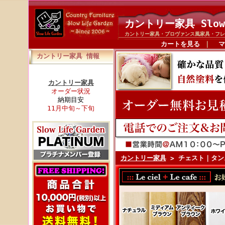
カントリー家具 Slow
カントリー家具・プロヴァンス風家具・フレ
カートを見る
｜
マ
カントリー家具 情報
カントリー家具
オーダー状況
納期目安
11月中旬～下旬
カントリー家具
> チェスト｜タン