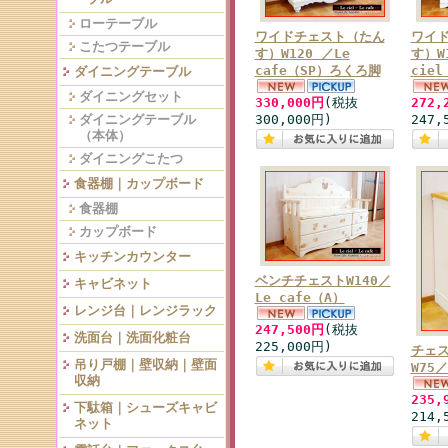
ローテーブル
ワイドチェスト（たん
ワイ
こたつテーブル
す）W120 ／Le
す）W
cafe（SP）ろくろ脚
cie
ダイニングテーブル
ダイニングセット
330,000円
(税抜
272,
ダイニングテーブル
300,000円)
247,
（本体）
ダイニングこたつ
食器棚｜カップボード
食器棚
カップボード
キッチンカウンター
ベンチチェストW140／
キャビネット
Le cafe（A）
レンジ台｜レンジラック
247,500円
(税抜
洗面台｜洗面化粧台
225,000円)
チェ
吊り戸棚｜壁収納｜壁面
W75／
収納
235,
下駄箱｜シューズキャビ
214,
ネット