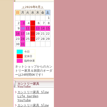
＜
2026年8月
＞
日
月
火
水
木
金
土
1
2
3
4
5
6
7
8
9
10
11
12
13
14
15
16
17
18
19
20
21
22
23
24
25
26
27
28
29
30
31
今日
定休日
臨時休業
ネットショップからのカン
トリー家具＆雑貨のオーダ
ーは24時間OKです!
カントリー家具
YouTube
カントリー家具 Slow
Life Garden
YouTube
カントリー家具 Slow