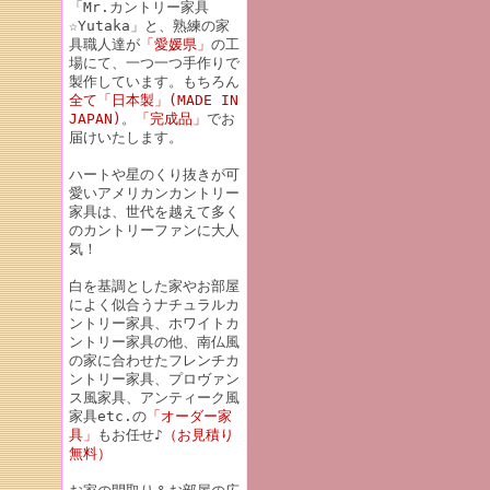
「Mr.カントリー家具
☆Yutaka」と、熟練の家
具職人達が
「愛媛県」
の工
場にて、一つ一つ手作りで
製作しています。もちろん
全て「日本製」(MADE IN
JAPAN)
。
「完成品」
でお
届けいたします。
ハートや星のくり抜きが可
愛いアメリカンカントリー
家具は、世代を越えて多く
のカントリーファンに大人
気！
白を基調とした家やお部屋
によく似合うナチュラルカ
ントリー家具、ホワイトカ
ントリー家具の他、南仏風
の家に合わせたフレンチカ
ントリー家具、プロヴァン
ス風家具、アンティーク風
家具etc.の
「オーダー家
具」
もお任せ♪
（お見積り
無料）