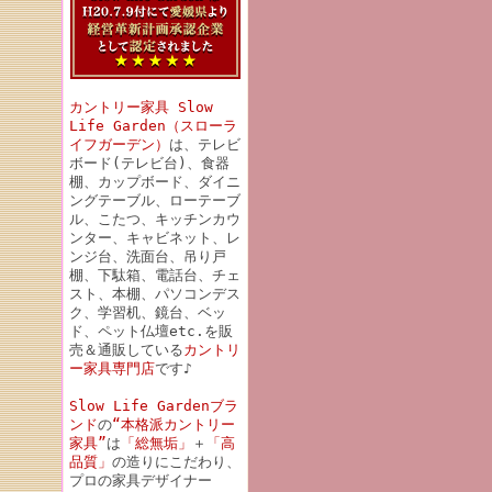
カントリー家具 Slow
Life Garden（スローラ
イフガーデン）
は、テレビ
ボード(テレビ台)、食器
棚、カップボード、ダイニ
ングテーブル、ローテーブ
ル、こたつ、キッチンカウ
ンター、キャビネット、レ
ンジ台、洗面台、吊り戸
棚、下駄箱、電話台、チェ
スト、本棚、パソコンデス
ク、学習机、鏡台、ベッ
ド、ペット仏壇etc.を販
売＆通販している
カントリ
ー家具専門店
です♪
Slow Life Gardenブラ
ンド
の
“本格派カントリー
家具”
は
「総無垢」
＋
「高
品質」
の造りにこだわり、
プロの家具デザイナー