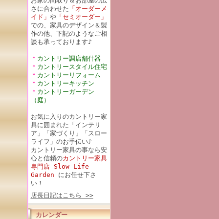
お家の間取り＆お部屋の広
さに合わせた
「オーダーメ
イド」
や
「セミオーダー」
での、家具のデザイン＆製
作の他、下記のようなご相
談も承っております♪
＊
カントリー調店舗什器
＊
カントリースタイル住宅
＊
カントリーリフォーム
＊
カントリーキッチン
＊
カントリーガーデン
（庭）
お気に入りのカントリー家
具に囲まれた「インテリ
ア」「家づくり」「スロー
ライフ」のお手伝い♪
カントリー家具の事なら安
心と信頼の
カントリー家具
専門店 Slow Life
Garden
にお任せ下さ
い！
店長日記はこちら >>
カレンダー