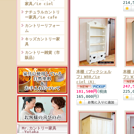
214,
家具／Le ciel
ナチュラルカントリ
ー家具／Le cafe
カントリーリフォー
ム
キッズカントリー家
具
カントリー雑貨（市
販品）
本棚（ブックシェル
本棚
フ）W80／Le
フ）W1
ciel（A）
247,
181,500円
(税抜
225,
165,000円)
Mr.カントリー家具
☆Yutaka