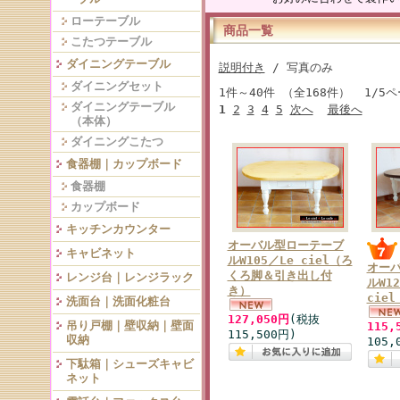
ローテーブル
商品一覧
こたつテーブル
ダイニングテーブル
説明付き
/ 写真のみ
ダイニングセット
1件～40件 （全168件） 1/5
ダイニングテーブル
1
2
3
4
5
次へ
最後へ
（本体）
ダイニングこたつ
食器棚｜カップボード
食器棚
カップボード
キッチンカウンター
オーバル型ローテーブ
キャビネット
ルW105／Le ciel（ろ
オー
くろ脚＆引き出し付
レンジ台｜レンジラック
ルW12
き）
cie
洗面台｜洗面化粧台
127,050円
(税抜
吊り戸棚｜壁収納｜壁面
115,
115,500円)
収納
105,
下駄箱｜シューズキャビ
ネット