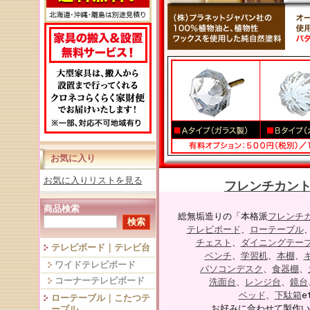
お気に入り
お気に入りリストを見る
フレンチカン
商品検索
総無垢造りの「本格派
フレンチ
テレビボード
、
ローテーブル
チェスト
、
ダイニングテー
テレビボード｜テレビ台
ベンチ
、
学習机
、
本棚
、
ワイドテレビボード
パソコンデスク
、
食器棚
、
コーナーテレビボード
洗面台
、
レンジ台
、
鏡台
ベッド
、
下駄箱
e
ローテーブル｜こたつテ
お好みに合わせて製作い
ーブル