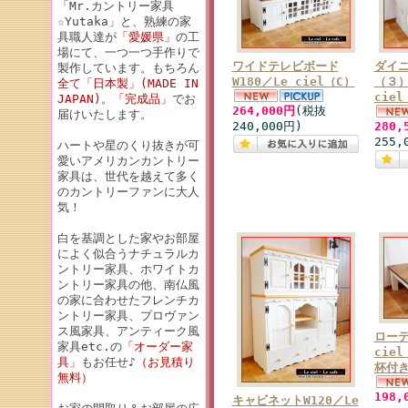
「Mr.カントリー家具
☆Yutaka」と、熟練の家
具職人達が
「愛媛県」
の工
場にて、一つ一つ手作りで
ワイドテレビボード
ダイ
製作しています。もちろん
W180／Le ciel（C）
（３）
全て「日本製」(MADE IN
cie
JAPAN)
。
「完成品」
でお
264,000円
(税抜
届けいたします。
240,000円)
280,
255,
ハートや星のくり抜きが可
愛いアメリカンカントリー
家具は、世代を越えて多く
のカントリーファンに大人
気！
白を基調とした家やお部屋
によく似合うナチュラルカ
ントリー家具、ホワイトカ
ントリー家具の他、南仏風
の家に合わせたフレンチカ
ントリー家具、プロヴァン
ス風家具、アンティーク風
ローテ
家具etc.の
「オーダー家
cie
具」
もお任せ♪
（お見積り
杯付
無料）
198,
キャビネットW120／Le