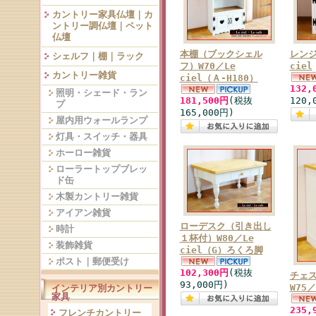
カントリー家具仏壇｜カ
ントリー調仏壇｜ペット
仏壇
本棚（ブックシェル
レンジ
シェルフ｜棚｜ラック
フ）W70／Le
ciel
カントリー雑貨
ciel（Ａ-H180）
132,
照明・シェード・ラン
181,500円
(税抜
120,
プ
165,000円)
屋内用ウォールランプ
灯具・スイッチ・器具
ホーロー雑貨
ローラートップブレッ
ド缶
木製カントリー雑貨
アイアン雑貨
ローデスク（引き出し
時計
１杯付）W80／Le
装飾雑貨
ciel（G）ろくろ脚
ポスト｜郵便受け
102,300円
(税抜
チェ
93,000円)
W75／
インテリア別カントリー
家具
235,
フレンチカントリー