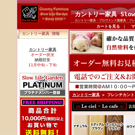
カントリー家具 Slow
カントリー家具・プロヴァンス風家具・フレ
カートを見る
｜
マ
カントリー家具 情報
カントリー家具
オーダー状況
納期目安
11月中旬～下旬
カントリー家具
> フレンチカントリ