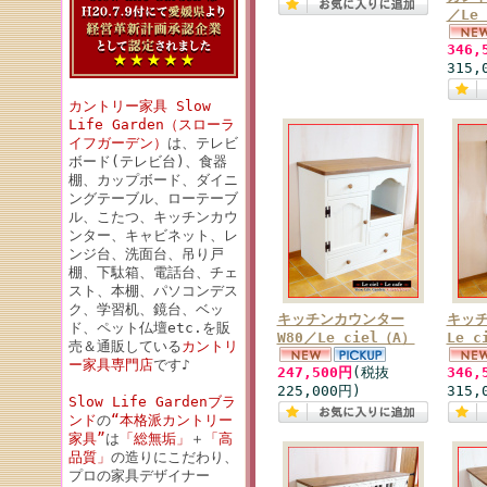
／Le 
346,
315,
カントリー家具 Slow
Life Garden（スローラ
イフガーデン）
は、テレビ
ボード(テレビ台)、食器
棚、カップボード、ダイニ
ングテーブル、ローテーブ
ル、こたつ、キッチンカウ
ンター、キャビネット、レ
ンジ台、洗面台、吊り戸
棚、下駄箱、電話台、チェ
スト、本棚、パソコンデス
ク、学習机、鏡台、ベッ
キッチンカウンター
キッチ
ド、ペット仏壇etc.を販
W80／Le ciel（A）
Le c
売＆通販している
カントリ
ー家具専門店
です♪
247,500円
(税抜
346,
225,000円)
315,
Slow Life Gardenブラ
ンド
の
“本格派カントリー
家具”
は
「総無垢」
＋
「高
品質」
の造りにこだわり、
プロの家具デザイナー