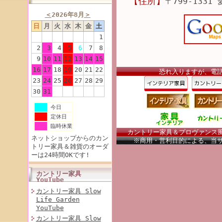
【住所】
〒799-1331
＜
2026年8月
＞
日
月
火
水
木
金
土
1
2
3
4
5
6
7
8
9
10
11
12
13
14
15
16
17
18
19
20
21
22
恐れ入りますが、電
23
24
25
26
27
28
29
30
31
今日
定休日
臨時休業
カントリー家具＆プロヴァンス風家
ネットショップからのカン
※商用・営利目的による、当
トリー家具＆雑貨のオーダ
ーは24時間OKです!
カントリー家具
YouTube
カントリー家具 Slow
Life Garden
YouTube
カントリー家具 Slow