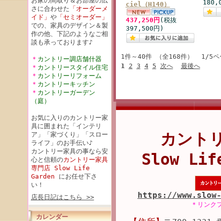
お家の間取り＆お部屋の広
180,
ciel（H140）
さに合わせた
「オーダーメ
イド」
や
「セミオーダー」
437,250円
(税抜
での、家具のデザイン＆製
397,500円)
作の他、下記のようなご相
談も承っております♪
1件～40件 （全168件） 1/5
＊
カントリー調店舗什器
1
2
3
4
5
次へ
最後へ
＊
カントリースタイル住宅
＊
カントリーリフォーム
＊
カントリーキッチン
＊
カントリーガーデン
（庭）
お気に入りのカントリー家
具に囲まれた「インテリ
カント
ア」「家づくり」「スロー
ライフ」のお手伝い♪
カントリー家具の事なら安
Slow Lif
心と信頼の
カントリー家具
専門店 Slow Life
Garden
にお任せ下さ
い！
https://www.slow
店長日記はこちら >>
＊リンク
カレンダー