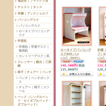
電話台｜ファックス台
チェスト｜タンス
本棚｜ブックシェルフ
パソコンデスク
パソコンデスク
ロータイプパソコンデ
スク
学習机
学習机｜学習デスク｜
ロータイプパソコンデ
本棚
勉強机
スクW80／Le
フ）W
カントリーデスク｜机
ciel（BH95）
ciel
ドレッサー｜鏡台｜三面
148,500円
(税抜
132,
鏡
135,000円)
120,
椅子｜チェアー｜ベンチ
ベンチ｜ベンチボック
ス
チェアー｜椅子｜スツ
ール
ベッド（シングルベッ
ド・セミダブルベッド・
ダブルベッド）