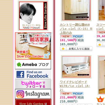
カントリー調仏壇W60
スツー
／Le ciel（C-1S）※
cie
上段のみ
39,6
181,500円
(税抜
36,0
165,000円)
ワイドテレビボード
W170／Le ciel（A-
2）
231,000円
(税抜
210,000円)
カント