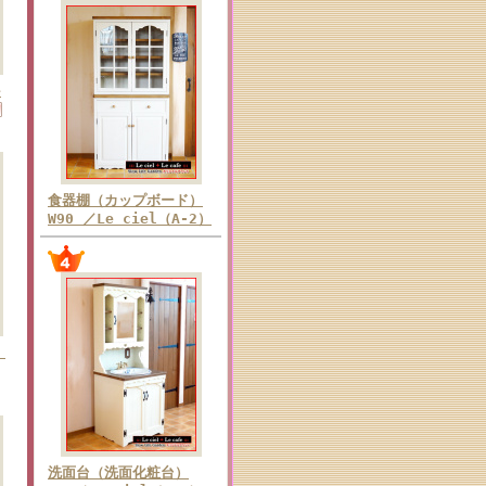
e
食器棚（カップボード）
W90 ／Le ciel（A-2）
）
洗面台（洗面化粧台）