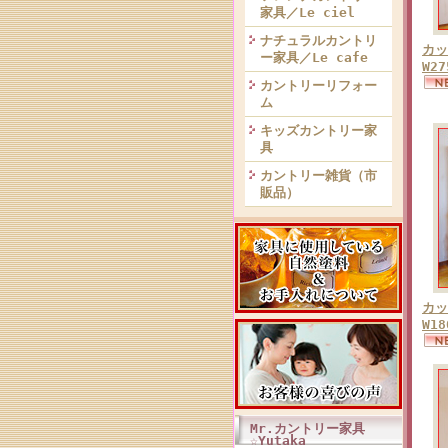
家具／Le ciel
ナチュラルカントリ
カッ
ー家具／Le cafe
W2
カントリーリフォー
ム
キッズカントリー家
具
カントリー雑貨（市
販品）
カッ
W1
Mr.カントリー家具
☆Yutaka