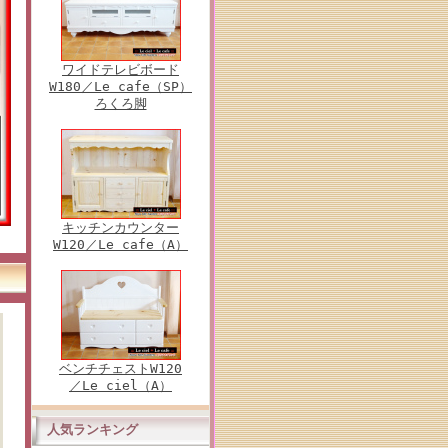
ワイドテレビボード
W180／Le cafe（SP）
ろくろ脚
キッチンカウンター
W120／Le cafe（A）
ベンチチェストW120
／Le ciel（A）
人気ランキング