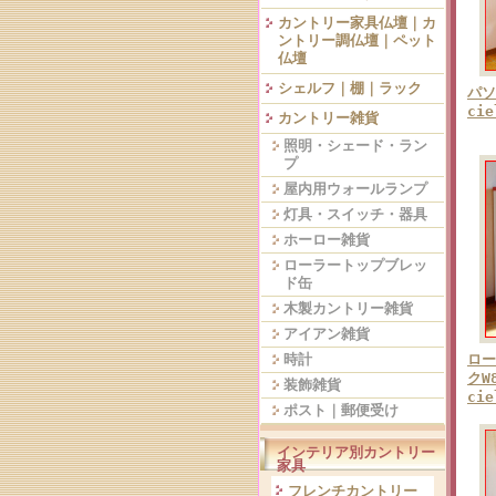
カントリー家具仏壇｜カ
ントリー調仏壇｜ペット
仏壇
シェルフ｜棚｜ラック
パソ
ci
カントリー雑貨
照明・シェード・ラン
プ
屋内用ウォールランプ
灯具・スイッチ・器具
ホーロー雑貨
ローラートップブレッ
ド缶
木製カントリー雑貨
アイアン雑貨
時計
ロー
クW
装飾雑貨
ci
ポスト｜郵便受け
インテリア別カントリー
家具
フレンチカントリー