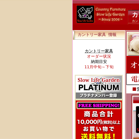
カ
カン
カントリー家具 情報
カントリー家具
オーダー状況
納期目安
11月中旬～下旬