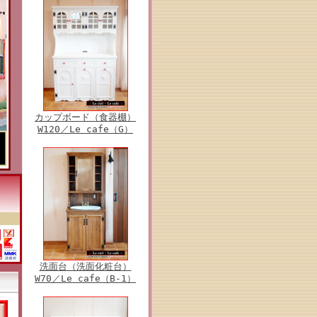
カップボード（食器棚）
W120／Le cafe（G）
洗面台（洗面化粧台）
W70／Le cafe（B-1）