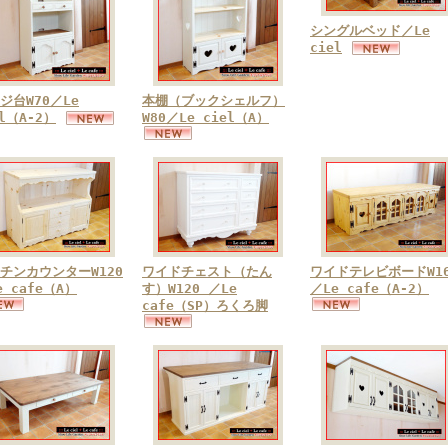
シングルベッド／Le
ciel
ジ台W70／Le
本棚（ブックシェルフ）
el（A-2）
W80／Le ciel（A）
チンカウンターW120
ワイドチェスト（たん
ワイドテレビボードW16
e cafe（A）
す）W120 ／Le
／Le cafe（A-2）
cafe（SP）ろくろ脚