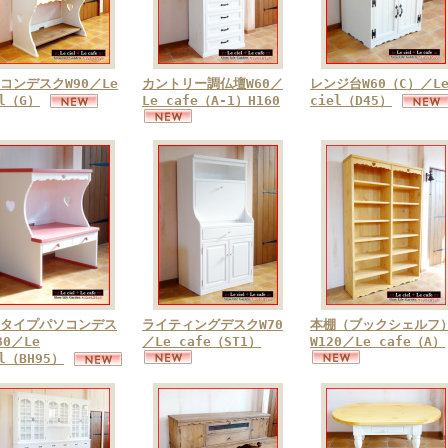
コンデスクW90／Le
カントリー調仏壇W60／
レンジ台W60（C）／L
el（G）
Le cafe（A-1）H160
ciel（D45）
タイプパソコンデス
ライティングデスクW70
本棚（ブックシェルフ
80／Le
／Le cafe（ST1）
W120／Le cafe（A）
el（BH95）