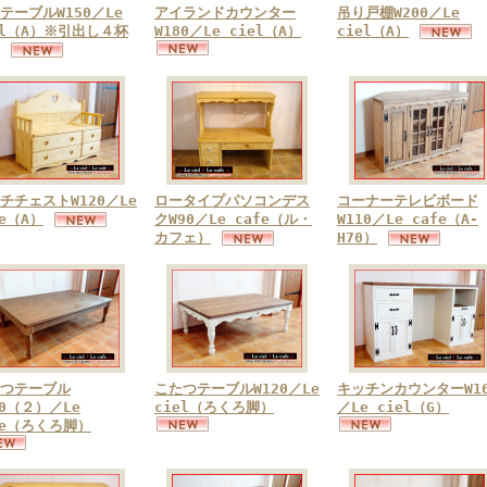
テーブルW150／Le
アイランドカウンター
吊り戸棚W200／Le
el（A）※引出し４杯
W180／Le ciel（A）
ciel（A）
チチェストW120／Le
ロータイプパソコンデス
コーナーテレビボード
fe（A）
クW90／Le cafe（ル・
W110／Le cafe（A-
カフェ）
H70）
つテーブル
こたつテーブルW120／Le
キッチンカウンターW16
50（２）／Le
ciel（ろくろ脚）
／Le ciel（G）
fe（ろくろ脚）