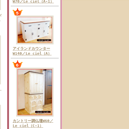
W70／Le ciel（A-1）
ル
く
アイランドカウンター
W140／Le ciel（A）
）
カントリー調仏壇W60／
Le ciel（C-1）