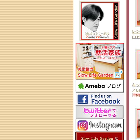
レン
ci
キッ
／L