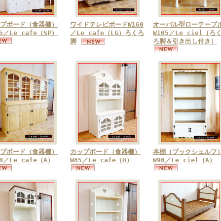
プボード（食器棚）
ワイドテレビボードW160
オーバル型ローテーブ
75／Le cafe（SP）
／Le cafe（LG）ろくろ
W105／Le ciel（ろ
脚
ろ脚＆引き出し付き）
プボード（食器棚）
カップボード（食器棚）
本棚（ブックシェルフ
80／Le cafe（A）
W85／Le cafe（B）
W90／Le ciel（A）