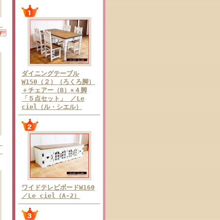
）
ダイニングテーブル
W150（２）（ろくろ脚）
＋チェアー（B）×４脚
「５点セット」 ／Le
ciel（ル・シエル）
）
）
ワイドテレビボードW160
／Le ciel（A-2）