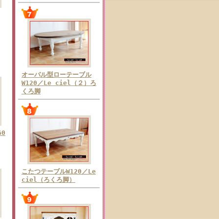
オーバル型ローテーブル
W120／Le ciel（２）ろ
くろ脚
0
こたつテーブルW120／Le
ciel（ろくろ脚）