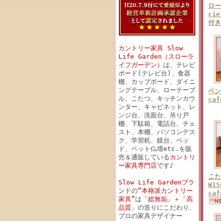
ロー
ci
付き
カントリー家具 Slow
Life Garden（スローラ
イフガーデン）
は、テレビ
ボード(テレビ台)、食器
棚、カップボード、ダイニ
ングテーブル、ローテーブ
ベン
ル、こたつ、キッチンカウ
ca
ンター、キャビネット、レ
ンジ台、洗面台、吊り戸
棚、下駄箱、電話台、チェ
スト、本棚、パソコンデス
ク、学習机、鏡台、ベッ
ド、ペット仏壇etc.を販
売＆通販している
カントリ
ー家具専門店
です♪
こた
Slow Life Gardenブラ
W1
ンド
の
“本格派カントリー
ca
家具”
は
「総無垢」
＋
「高
品質」
の造りにこだわり、
プロの家具デザイナー