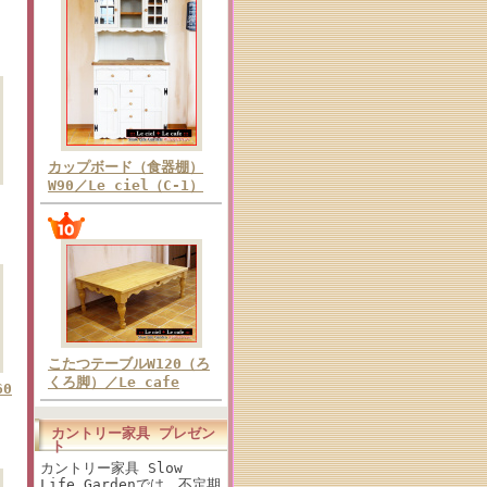
カップボード（食器棚）
W90／Le ciel（C-1）
こたつテーブルW120（ろ
くろ脚）／Le cafe
0
カントリー家具 プレゼン
ト
カントリー家具 Slow
Life Gardenでは、不定期