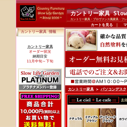
カントリー家具 Slow
カントリー家具・プロヴァンス風家具・フレ
カートを見る
｜
マ
カントリー家具 情報
カントリー家具
オーダー状況
納期目安
11月中旬～下旬
カントリー家具
>
パソコンデスク