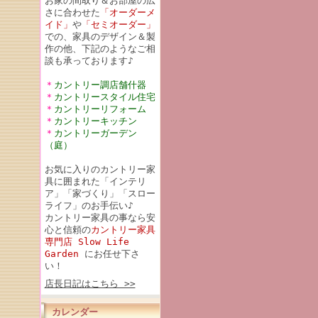
お家の間取り＆お部屋の広
さに合わせた
「オーダーメ
イド」
や
「セミオーダー」
での、家具のデザイン＆製
作の他、下記のようなご相
談も承っております♪
＊
カントリー調店舗什器
＊
カントリースタイル住宅
＊
カントリーリフォーム
＊
カントリーキッチン
＊
カントリーガーデン
（庭）
お気に入りのカントリー家
具に囲まれた「インテリ
ア」「家づくり」「スロー
ライフ」のお手伝い♪
カントリー家具の事なら安
心と信頼の
カントリー家具
専門店 Slow Life
Garden
にお任せ下さ
い！
店長日記はこちら >>
カレンダー