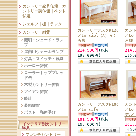
カントリー家具仏壇｜カ
ントリー調仏壇｜ペット
仏壇
シェルフ｜棚｜ラック
カントリーデスクW120
カント
カントリー雑貨
／Le ciel（A）ろく
／Le
照明・シェード・ラン
ろ脚
ろ脚
プ
214,500円
(税抜
214,
屋内用ウォールランプ
195,000円)
195,
灯具・スイッチ・器具
ホーロー雑貨
ローラートップブレッ
ド缶
木製カントリー雑貨
アイアン雑貨
時計
カントリーデスクW100
カント
装飾雑貨
／Le cafe
／Le
ポスト｜郵便受け
デル
181,500円
(税抜
インテリア別カントリー
165,000円)
181,
家具
165,
フレンチカントリー