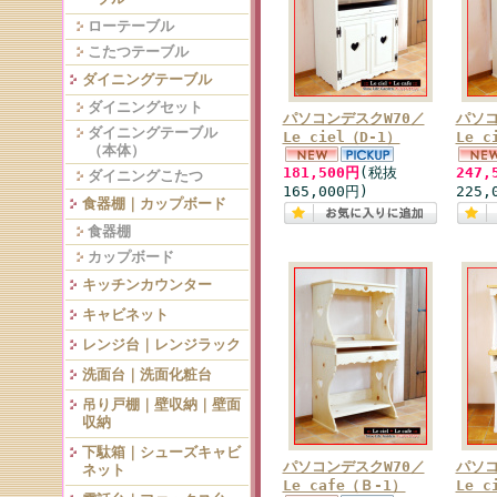
ローテーブル
こたつテーブル
ダイニングテーブル
ダイニングセット
パソコンデスクW70／
パソコ
ダイニングテーブル
Le ciel（D-1）
Le c
（本体）
181,500円
(税抜
247,
ダイニングこたつ
165,000円)
225,
食器棚｜カップボード
食器棚
カップボード
キッチンカウンター
キャビネット
レンジ台｜レンジラック
洗面台｜洗面化粧台
吊り戸棚｜壁収納｜壁面
収納
下駄箱｜シューズキャビ
パソコンデスクW70／
パソコ
ネット
Le cafe（Ｂ-1）
Le 