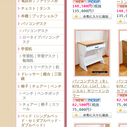
電話台｜ファックス台
ート
148,500円
(税抜
チェスト｜タンス
135,000円)
148,
135,
本棚｜ブックシェルフ
パソコンデスク
パソコンデスク
ロータイプパソコンデ
スク
学習机
学習机｜学習デスク｜
勉強机
カントリーデスク｜机
ドレッサー｜鏡台｜三面
鏡
パソコンデスク（Ｂ）
パソ
W70／Le ciel（ル・
W70
椅子｜チェアー｜ベンチ
シエル）※ツートンカ
カフ
ベンチ｜ベンチボック
ラー
ス
82,5
チェアー｜椅子｜スツ
82,500円
(税抜
75,0
ール
75,000円)
ベッド（シングルベッ
ド・セミダブルベッド・
ダブルベッド）