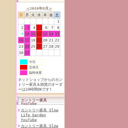
＜
2026年8月
＞
日
月
火
水
木
金
土
1
2
3
4
5
6
7
8
9
10
11
12
13
14
15
16
17
18
19
20
21
22
23
24
25
26
27
28
29
30
31
今日
定休日
臨時休業
ネットショップからのカン
トリー家具＆雑貨のオーダ
ーは24時間OKです!
カントリー家具
YouTube
カントリー家具 Slow
Life Garden
YouTube
カントリー家具 Slow