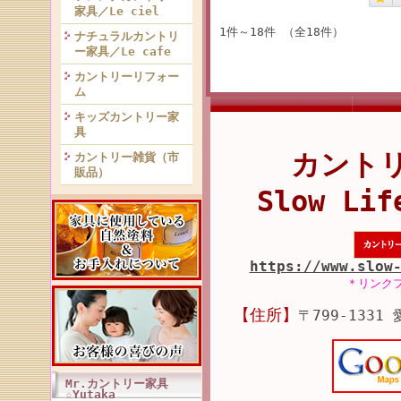
家具／Le ciel
1件～18件 （全18件）
ナチュラルカントリ
ー家具／Le cafe
カントリーリフォー
ム
キッズカントリー家
具
カント
カントリー雑貨（市
販品）
Slow Lif
https://www.slow
＊リンク
【住所】
〒799-1331
Mr.カントリー家具
☆Yutaka