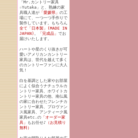
「Mr.カントリー家具
☆Yutaka」と、熟練の家
具職人達が
「愛媛県」
の工
場にて、一つ一つ手作りで
製作しています。もちろん
全て「日本製」(MADE IN
JAPAN)
。
「完成品」
でお
届けいたします。
ハートや星のくり抜きが可
愛いアメリカンカントリー
家具は、世代を越えて多く
のカントリーファンに大人
気！
白を基調とした家やお部屋
によく似合うナチュラルカ
ントリー家具、ホワイトカ
ントリー家具の他、南仏風
の家に合わせたフレンチカ
ントリー家具、プロヴァン
ス風家具、アンティーク風
家具etc.の
「オーダー家
具」
もお任せ♪
（お見積り
無料）