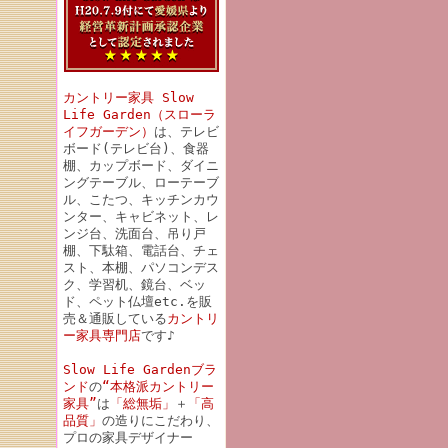
カントリー家具 Slow
Life Garden（スローラ
イフガーデン）
は、テレビ
ボード(テレビ台)、食器
棚、カップボード、ダイニ
ングテーブル、ローテーブ
ル、こたつ、キッチンカウ
ンター、キャビネット、レ
ンジ台、洗面台、吊り戸
棚、下駄箱、電話台、チェ
スト、本棚、パソコンデス
ク、学習机、鏡台、ベッ
ド、ペット仏壇etc.を販
売＆通販している
カントリ
ー家具専門店
です♪
Slow Life Gardenブラ
ンド
の
“本格派カントリー
家具”
は
「総無垢」
＋
「高
品質」
の造りにこだわり、
プロの家具デザイナー