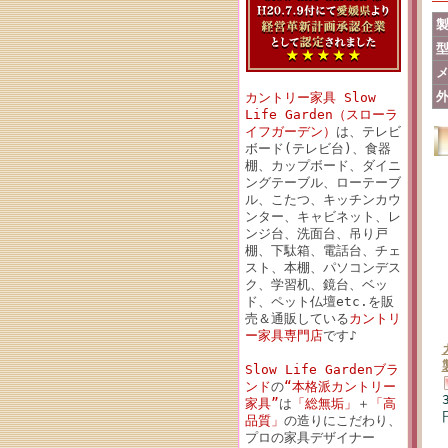
カントリー家具 Slow
Life Garden（スローラ
イフガーデン）
は、テレビ
ボード(テレビ台)、食器
棚、カップボード、ダイニ
ングテーブル、ローテーブ
ル、こたつ、キッチンカウ
ンター、キャビネット、レ
ンジ台、洗面台、吊り戸
棚、下駄箱、電話台、チェ
スト、本棚、パソコンデス
ク、学習机、鏡台、ベッ
ド、ペット仏壇etc.を販
売＆通販している
カントリ
ー家具専門店
です♪
Slow Life Gardenブラ
ンド
の
“本格派カントリー
家具”
は
「総無垢」
＋
「高
品質」
の造りにこだわり、
プロの家具デザイナー