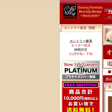
カ
カ
カントリー家具 情報
カントリー家具
オーダー状況
納期目安
11月中旬～下旬
カン
水