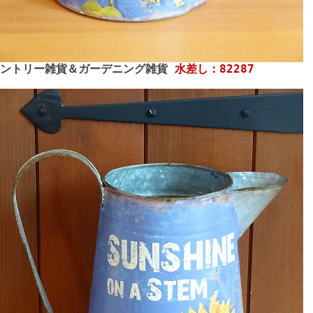
カントリー雑貨＆ガーデニング雑貨
水差し：82287