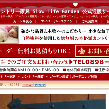
ントリー家具 Slow Life Garden 公式通販サ
ントリー家具・プロヴァンス風家具・フレンチカントリー家具・アメリカンカントリー家具・オーダ
カートを見る
｜
マイページへログイン
｜
ご利用案内
｜
トリー家具
>
カントリー雑貨
>
ガーデン雑貨｜ガーデニング雑貨
差し：82287