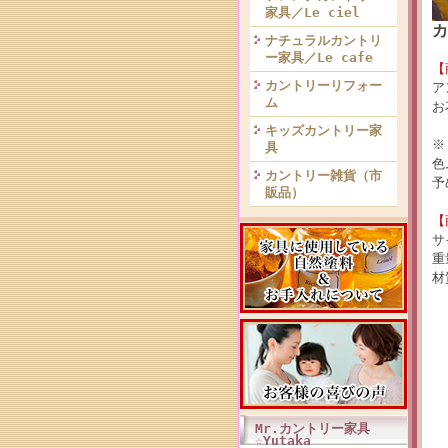
家具／Le ciel
ナチュラルカントリ
ー家具／Le cafe
【
カントリーリフォー
ア
ム
お
キッズカントリー家
※
具
色
カントリー雑貨（市
予
販品）
【
サ
重
材
Mr.カントリー家具
☆Yutaka