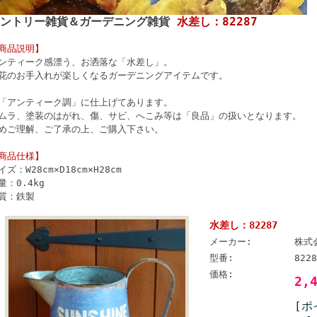
カントリー雑貨＆ガーデニング雑貨
水差し：82287
商品説明】
ンティーク感漂う、お洒落な「水差し」。
花のお手入れが楽しくなるガーデニングアイテムです。
「アンティーク調」に仕上げてあります。
ムラ、塗装のはがれ、傷、サビ、へこみ等は「良品」の扱いとなります。
めご理解、ご了承の上、ご購入下さい。
商品仕様】
イズ：W28cm×D18cm×H28cm
量：0.4kg
質：鉄製
水差し：82287
メーカー:
株式
型番:
8228
価格:
2,
[ポ