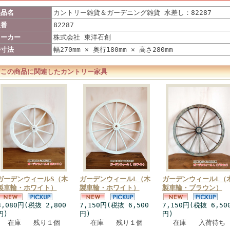
製品名
カントリー雑貨＆ガーデニング雑貨 水差し：82287
型番
82287
メーカー
株式会社 東洋石創
外寸法
幅270mm × 奥行180mm × 高さ280mm
この商品に関連したカントリー家具
ガーデンウィールS（木
ガーデンウィールL（木
ガーデンウィールL（
製車輪・ホワイト）
製車輪・ホワイト）
製車輪・ブラウン）
3,080円(税抜 2,800
7,150円(税抜 6,500
7,150円(税抜 6,50
円)
円)
円)
在庫 残り１個
在庫 残り１個
在庫 入荷待ち