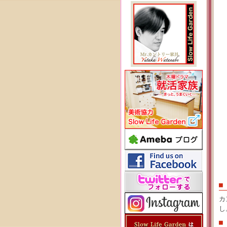
■
カ
し
■