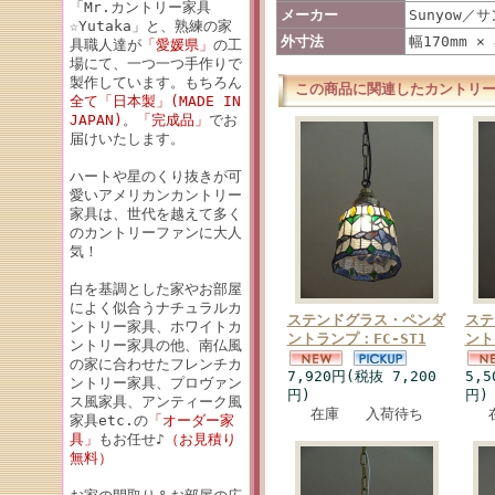
「Mr.カントリー家具
メーカー
Sunyow／
☆Yutaka」と、熟練の家
外寸法
幅170mm ×
具職人達が
「愛媛県」
の工
場にて、一つ一つ手作りで
製作しています。もちろん
この商品に関連したカントリ
全て「日本製」(MADE IN
JAPAN)
。
「完成品」
でお
届けいたします。
ハートや星のくり抜きが可
愛いアメリカンカントリー
家具は、世代を越えて多く
のカントリーファンに大人
気！
白を基調とした家やお部屋
によく似合うナチュラルカ
ステンドグラス・ペンダ
ステ
ントリー家具、ホワイトカ
ントランプ：FC-ST1
ント
ントリー家具の他、南仏風
の家に合わせたフレンチカ
7,920円(税抜 7,200
5,5
ントリー家具、プロヴァン
円)
円)
ス風家具、アンティーク風
在庫 入荷待ち
家具etc.の
「オーダー家
具」
もお任せ♪
（お見積り
無料）