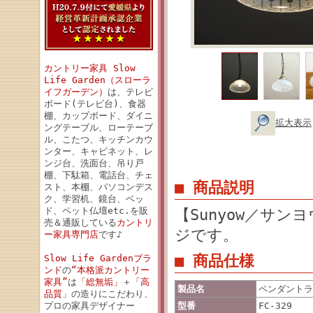
カントリー家具 Slow
Life Garden（スローラ
イフガーデン）
は、テレビ
ボード(テレビ台)、食器
棚、カップボード、ダイニ
拡大表示
ングテーブル、ローテーブ
ル、こたつ、キッチンカウ
ンター、キャビネット、レ
ンジ台、洗面台、吊り戸
棚、下駄箱、電話台、チェ
■ 商品説明
スト、本棚、パソコンデス
ク、学習机、鏡台、ベッ
ド、ペット仏壇etc.を販
【Sunyow／サン
売＆通販している
カントリ
ジです。
ー家具専門店
です♪
■ 商品仕様
Slow Life Gardenブラ
ンド
の
“本格派カントリー
家具”
は
「総無垢」
＋
「高
製品名
ペンダントラン
品質」
の造りにこだわり、
プロの家具デザイナー
型番
FC-329