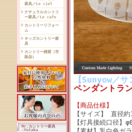
家具／Le ciel
ナチュラルカントリ
ー家具／Le cafe
カントリーリフォー
ム
キッズカントリー家
具
カントリー雑貨（市
販品）
【Sunyow／
ペンダントランプ
【商品仕様】
【サイズ】 直径約17
【灯具接続口径】φ6
Mr.カントリー家具
【素材】乳白色ガ
☆Yutaka