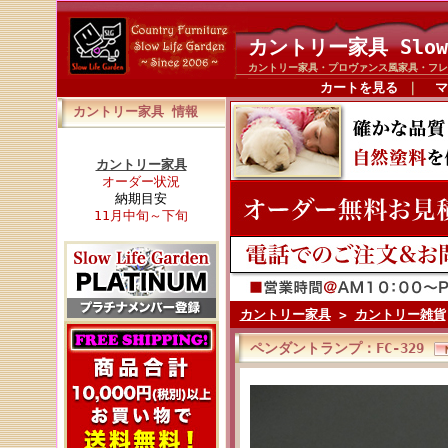
カントリー家具 Slow
カントリー家具・プロヴァンス風家具・フレ
カートを見る
｜
マ
カントリー家具 情報
カントリー家具
オーダー状況
納期目安
11月中旬～下旬
カントリー家具
>
カントリー雑貨
ペンダントランプ：FC-329