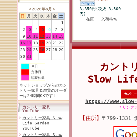
3,850円(税抜 3,500
＜
2026年8月
＞
円)
日
月
火
水
木
金
土
在庫 入荷待ち
1
2
3
4
5
6
7
8
9
10
11
12
13
14
15
16
17
18
19
20
21
22
23
24
25
26
27
28
29
30
31
カント
今日
定休日
Slow Lif
臨時休業
ネットショップからのカン
トリー家具＆雑貨のオーダ
ーは24時間OKです!
https://www.slow
カントリー家具
＊リンク
YouTube
【住所】
〒799-1331
カントリー家具 Slow
Life Garden
YouTube
カントリー家具 Slow