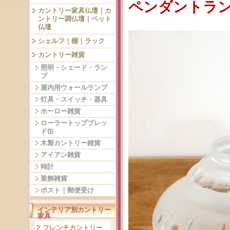
ペンダントランプ
カントリー家具仏壇｜カ
ントリー調仏壇｜ペット
仏壇
シェルフ｜棚｜ラック
カントリー雑貨
照明・シェード・ラン
プ
屋内用ウォールランプ
灯具・スイッチ・器具
ホーロー雑貨
ローラートップブレッ
ド缶
木製カントリー雑貨
アイアン雑貨
時計
装飾雑貨
ポスト｜郵便受け
インテリア別カントリー
家具
フレンチカントリー