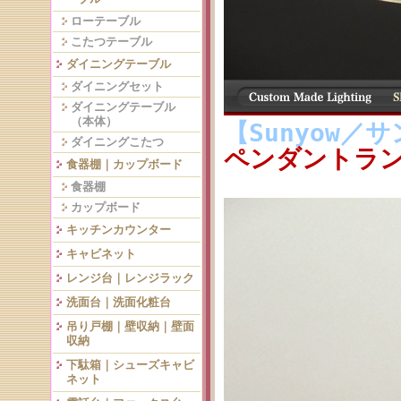
ローテーブル
こたつテーブル
ダイニングテーブル
ダイニングセット
ダイニングテーブル
（本体）
【Sunyow／
ダイニングこたつ
ペンダントランプ
食器棚｜カップボード
食器棚
カップボード
キッチンカウンター
キャビネット
レンジ台｜レンジラック
洗面台｜洗面化粧台
吊り戸棚｜壁収納｜壁面
収納
下駄箱｜シューズキャビ
ネット