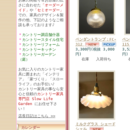
お家の間取り＆お部屋の広
さに合わせた
「オーダーメ
イド」
や
「セミオーダー」
での、家具のデザイン＆製
作の他、下記のようなご相
談も承っております♪
＊
カントリー調店舗什器
ペンダントランプ：FC-
ペン
＊
カントリースタイル住宅
312
11
＊
カントリーリフォーム
3,300円(税抜 3,000
3,5
＊
カントリーキッチン
円)
円)
＊
カントリーガーデン
在庫 入荷待ち
（庭）
お気に入りのカントリー家
具に囲まれた「インテリ
ア」「家づくり」「スロー
ライフ」のお手伝い♪
カントリー家具の事なら安
心と信頼の
カントリー家具
専門店 Slow Life
Garden
にお任せ下さ
い！
店長日記はこちら >>
ミルクグラス シェード
カレンダー
シェル