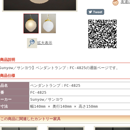
友達
拡大表示
 商品説明
Sunyow／サンヨウ】ペンダントランプ：FC-4825の通販ページです。
 商品仕様
製品名
ペンダントランプ：FC-4825
型番
FC-4825
メーカー
Sunyow／サンヨウ
外寸法
幅140mm × 奥行140mm × 高さ150mm
この商品に関連したカントリー家具