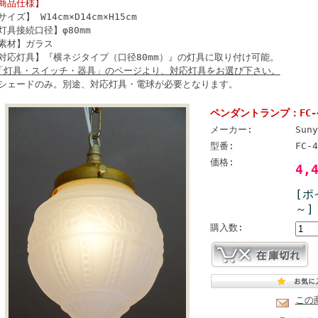
商品仕様】
サイズ】 W14cm×D14cm×H15cm
灯具接続口径】φ80mm
素材】ガラス
対応灯具】『横ネジタイプ（口径80mm）』の灯具に取り付け可能。
「灯具・スイッチ・器具」のページより、対応灯具をお選び下さい。
シェードのみ。別途、対応灯具・電球が必要となります。
ペンダントランプ：FC-4
メーカー:
Sun
型番:
FC-4
価格:
4,
[ポ
～]
購入数:
この