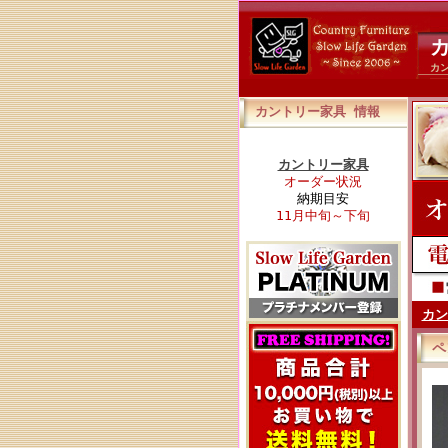
カ
カ
カントリー家具 情報
カントリー家具
オーダー状況
納期目安
11月中旬～下旬
カン
ペ