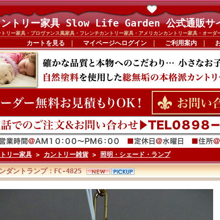
ントリー家具 Slow Life Garden 公式通販サ
ントリー家具・プロヴァンス風家具・フレンチカントリー家具・アメリカンカントリー家具・オーダ
カートを見る
｜
マイページへログイン
｜
ご利用案内
｜
トリー家具
>
カントリー雑貨
>
照明・シェード・ランプ
ンダントランプ：FC-4825