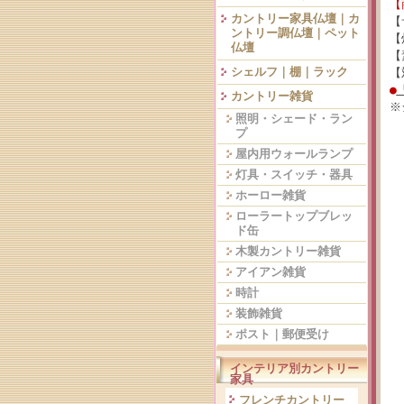
【
カントリー家具仏壇｜カ
【
ントリー調仏壇｜ペット
【
仏壇
【
シェルフ｜棚｜ラック
【
●
カントリー雑貨
※
照明・シェード・ラン
プ
屋内用ウォールランプ
灯具・スイッチ・器具
ホーロー雑貨
ローラートップブレッ
ド缶
木製カントリー雑貨
アイアン雑貨
時計
装飾雑貨
ポスト｜郵便受け
インテリア別カントリー
家具
フレンチカントリー