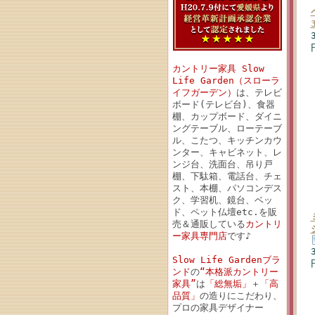
カントリー家具 Slow
Life Garden（スローラ
イフガーデン）
は、テレビ
ボード(テレビ台)、食器
棚、カップボード、ダイニ
ングテーブル、ローテーブ
ル、こたつ、キッチンカウ
ンター、キャビネット、レ
ンジ台、洗面台、吊り戸
棚、下駄箱、電話台、チェ
スト、本棚、パソコンデス
ク、学習机、鏡台、ベッ
ド、ペット仏壇etc.を販
売＆通販している
カントリ
ー家具専門店
です♪
Slow Life Gardenブラ
ンド
の
“本格派カントリー
家具”
は
「総無垢」
＋
「高
品質」
の造りにこだわり、
プロの家具デザイナー