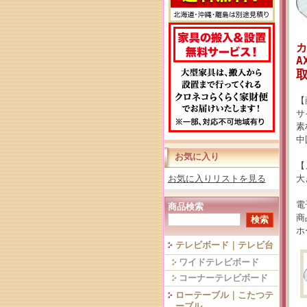
カ
A
【
サ
素
中
お気に入り
【
お気に入りリストを見る
大
電
商品検索
商
ホ
テレビボード｜テレビ台
ワイドテレビボード
コーナーテレビボード
ローテーブル｜こたつテ
ーブル