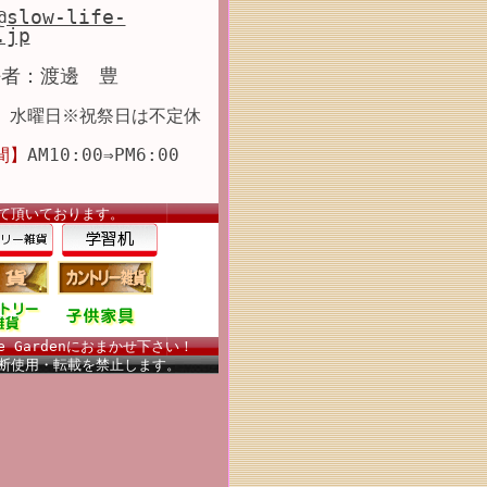
@slow-life-
.jp
任者：渡邊 豊
】
水曜日※祝祭日は不定休
間】
AM10:00⇒PM6:00
て頂いております。
 Gardenにおまかせ下さい！
断使用・転載を禁止します。