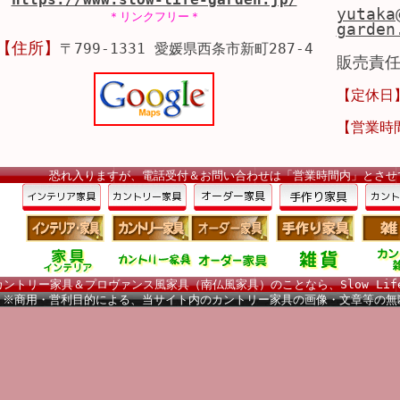
yutaka
＊リンクフリー＊
garden
【住所】
〒799-1331 愛媛県西条市新町287-4
販売責
【定休日
【営業時
恐れ入りますが、電話受付＆お問い合わせは「営業時間内」とさせ
カントリー家具＆プロヴァンス風家具（南仏風家具）のことなら、Slow Life
※商用・営利目的による、当サイト内のカントリー家具の画像・文章等の無