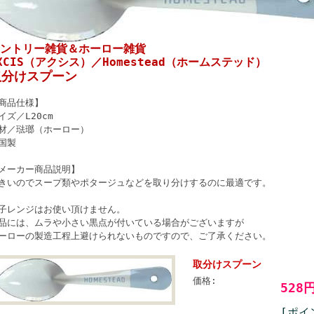
ントリー雑貨＆ホーロー雑貨
XCIS（アクシス）／Homestead（ホームステッド）
取分けスプーン
商品仕様】
イズ／L20cm
材／琺瑯（ホーロー）
国製
メーカー商品説明】
きいのでスープ類やポタージュなどを取り分けするのに最適です。
子レンジはお使い頂けません。
品には、ムラや小さい黒点が付いている場合がございますが
ーローの製造工程上避けられないものですので、ご了承ください。
取分けスプーン
価格:
528
[ポイ