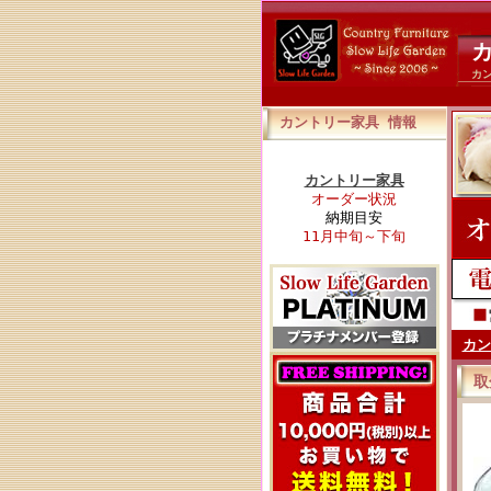
カ
カ
カントリー家具 情報
カントリー家具
オーダー状況
納期目安
11月中旬～下旬
カン
取