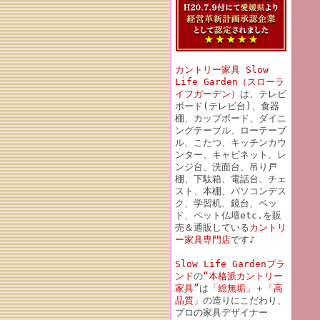
カントリー家具 Slow
Life Garden（スローラ
イフガーデン）
は、テレビ
ボード(テレビ台)、食器
棚、カップボード、ダイニ
ングテーブル、ローテーブ
ル、こたつ、キッチンカウ
ンター、キャビネット、レ
ンジ台、洗面台、吊り戸
棚、下駄箱、電話台、チェ
スト、本棚、パソコンデス
ク、学習机、鏡台、ベッ
ド、ペット仏壇etc.を販
売＆通販している
カントリ
ー家具専門店
です♪
Slow Life Gardenブラ
ンド
の
“本格派カントリー
家具”
は
「総無垢」
＋
「高
品質」
の造りにこだわり、
プロの家具デザイナー