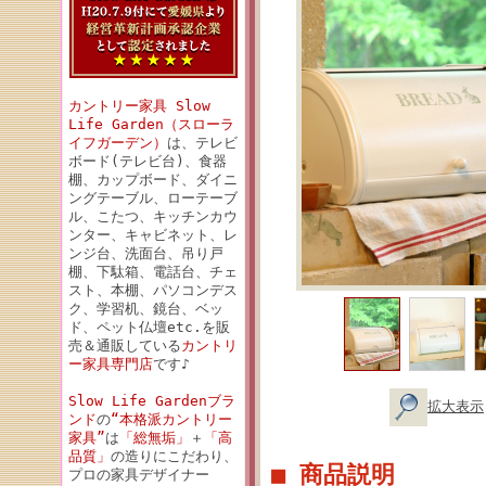
カントリー家具 Slow
Life Garden（スローラ
イフガーデン）
は、テレビ
ボード(テレビ台)、食器
棚、カップボード、ダイニ
ングテーブル、ローテーブ
ル、こたつ、キッチンカウ
ンター、キャビネット、レ
ンジ台、洗面台、吊り戸
棚、下駄箱、電話台、チェ
スト、本棚、パソコンデス
ク、学習机、鏡台、ベッ
ド、ペット仏壇etc.を販
売＆通販している
カントリ
ー家具専門店
です♪
Slow Life Gardenブラ
拡大表示
ンド
の
“本格派カントリー
家具”
は
「総無垢」
＋
「高
品質」
の造りにこだわり、
■ 商品説明
プロの家具デザイナー