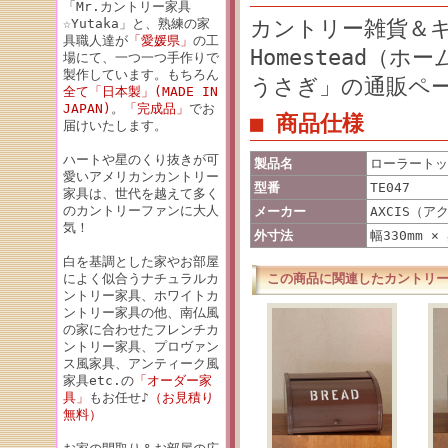
「Mr.カントリー家具
☆Yutaka」と、熟練の家
カントリー雑貨＆キ
具職人達が
「愛媛県」
の工
Homestead（
場にて、一つ一つ手作りで
製作しています。もちろん
うさぎ」の通販ペ
全て「日本製」(MADE IN
JAPAN)
。
「完成品」
でお
■ 商品仕様
届けいたします。
ハートや星のくり抜きが可
製品名
ローラートッ
愛いアメリカンカントリー
型番
TE047
家具は、世代を越えて多く
のカントリーファンに大人
メーカー
AXCIS（ア
気！
外寸法
幅330mm ×
白を基調とした家やお部屋
によく似合うナチュラルカ
この商品に関連したカントリ
ントリー家具、ホワイトカ
ントリー家具の他、南仏風
の家に合わせたフレンチカ
ントリー家具、プロヴァン
ス風家具、アンティーク風
家具etc.の
「オーダー家
具」
もお任せ♪
（お見積り
無料）