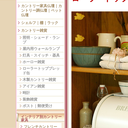
カントリー家具仏壇｜カ
ントリー調仏壇｜ペット
仏壇
シェルフ｜棚｜ラック
カントリー雑貨
照明・シェード・ラン
プ
屋内用ウォールランプ
灯具・スイッチ・器具
ホーロー雑貨
ローラートップブレッ
ド缶
木製カントリー雑貨
アイアン雑貨
時計
装飾雑貨
ポスト｜郵便受け
インテリア別カントリー
家具
フレンチカントリー