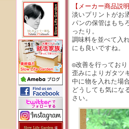
【メーカー商品説
淡いプリントがお
パンの保管はもち
ったり。
調味料を並べて入
にも良いですね。
◎改善を行ってお
歪みによりガタツ
中に物を入れた場
どうしても気にな
さい。