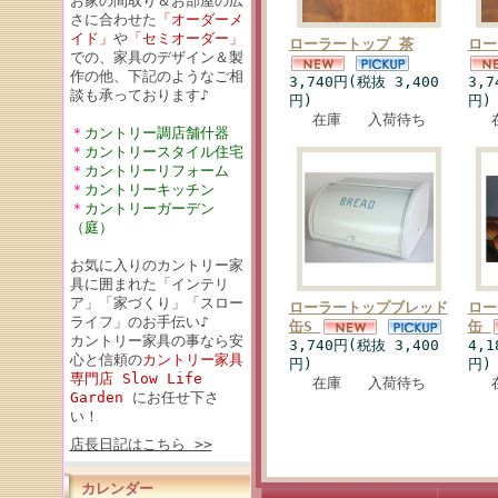
お家の間取り＆お部屋の広
さに合わせた
「オーダーメ
イド」
や
「セミオーダー」
ローラートップ 茶
ロー
での、家具のデザイン＆製
作の他、下記のようなご相
3,740円(税抜 3,400
3,7
談も承っております♪
円)
円)
在庫 入荷待ち
＊
カントリー調店舗什器
＊
カントリースタイル住宅
＊
カントリーリフォーム
＊
カントリーキッチン
＊
カントリーガーデン
（庭）
お気に入りのカントリー家
具に囲まれた「インテリ
ア」「家づくり」「スロー
ローラートップブレッド
ロー
ライフ」のお手伝い♪
缶S
缶
カントリー家具の事なら安
3,740円(税抜 3,400
4,1
心と信頼の
カントリー家具
円)
円)
専門店 Slow Life
在庫 入荷待ち
Garden
にお任せ下さ
い！
店長日記はこちら >>
カレンダー