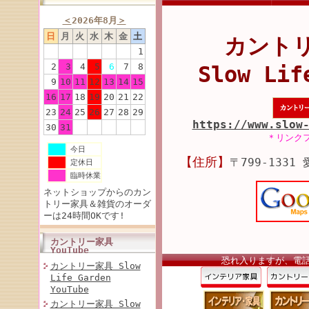
＜
2026年8月
＞
日
月
火
水
木
金
土
カント
1
2
3
4
5
6
7
8
Slow Lif
9
10
11
12
13
14
15
16
17
18
19
20
21
22
23
24
25
26
27
28
29
https://www.slow
30
31
＊リンク
今日
【住所】
〒799-1331
定休日
臨時休業
ネットショップからのカン
トリー家具＆雑貨のオーダ
ーは24時間OKです!
カントリー家具
YouTube
恐れ入りますが、電
カントリー家具 Slow
Life Garden
YouTube
カントリー家具 Slow