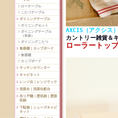
ローテーブル
こたつテーブル
ダイニングテーブル
ダイニングセット
AXCIS（アクシス
ダイニングテーブル
（本体）
カントリー雑貨＆
ダイニングこたつ
ローラートップ
食器棚｜カップボード
食器棚
カップボード
キッチンカウンター
キャビネット
レンジ台｜レンジラック
洗面台｜洗面化粧台
吊り戸棚｜壁収納｜壁面
収納
下駄箱｜シューズキャビ
ネット