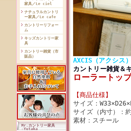
家具／Le ciel
ナチュラルカントリ
ー家具／Le cafe
カントリーリフォー
ム
キッズカントリー家
具
カントリー雑貨（市
販品）
AXCIS（アクシス
カントリー雑貨＆
ローラートップ
【商品仕様】
サイズ：W33×D26×
サイズ（内寸）：約W31
素材：スチール
Mr.カントリー家具
☆Yutaka