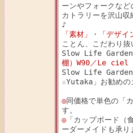
ーンやフォークなど
カトラリーを沢山収
♪
「素材」
・
「デザイ
ことん、こだわり抜
Slow Life Gar
棚）W90／Le ciel
Slow Life Ga
☆Yutaka」お勧め
◎
同価格で単色の「
す。
◎
「カップボード（
ーダーメイドも承り