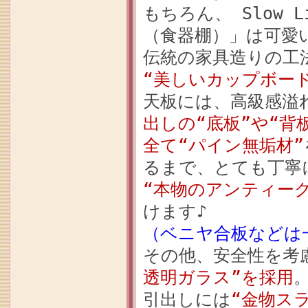
もちろん、 Slow 
（食器棚）」は可愛
伝統の家具造りの工
“美しいカップボー
天板には、高級感溢
出しの“底板”や“背
全て“パイン無垢材”
るまで、とても丁寧
“本物のアンティーク
けます♪
（ベニヤ合板などは
その他、安全性を考
透明ガラス”を採用
引出しには
“金物ス