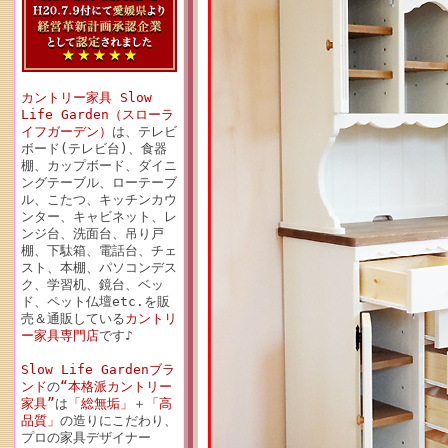
カントリー家具 Slow
Life Garden（スローラ
イフガーデン）
は、テレビ
ボード(テレビ台)、食器
棚、カップボード、ダイニ
ングテーブル、ローテーブ
ル、こたつ、キッチンカウ
ンター、キャビネット、レ
ンジ台、洗面台、吊り戸
棚、下駄箱、電話台、チェ
スト、本棚、パソコンデス
ク、学習机、鏡台、ベッ
ド、ペット仏壇etc.を販
売＆通販している
カントリ
ー家具専門店
です♪
Slow Life Gardenブラ
ンド
の
“本格派カントリー
家具”
は
「総無垢」
＋
「高
品質」
の造りにこだわり、
プロの家具デザイナー