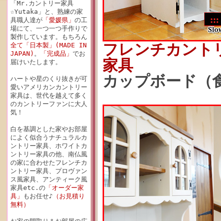
「Mr.カントリー家具
☆Yutaka」と、熟練の家
具職人達が
「愛媛県」
の工
場にて、一つ一つ手作りで
製作しています。もちろん
フレンチカント
全て「日本製」(MADE IN
JAPAN)
。
「完成品」
でお
家具
届けいたします。
カップボード（食器
ハートや星のくり抜きが可
愛いアメリカンカントリー
家具は、世代を越えて多く
のカントリーファンに大人
気！
白を基調とした家やお部屋
によく似合うナチュラルカ
ントリー家具、ホワイトカ
ントリー家具の他、南仏風
の家に合わせたフレンチカ
ントリー家具、プロヴァン
ス風家具、アンティーク風
家具etc.の
「オーダー家
具」
もお任せ♪
（お見積り
無料）