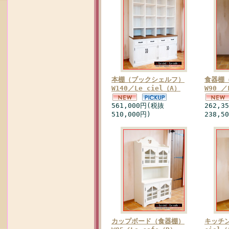
本棚（ブックシェルフ）
食器棚
W140／Le ciel（A）
W90 ／
561,000円(税抜
262,3
510,000円)
238,5
カップボード（食器棚）
キッチン