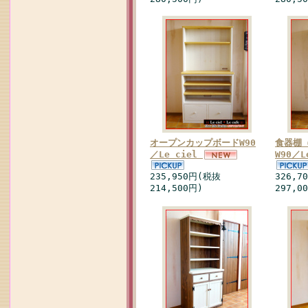
オープンカップボードW90
食器棚
／Le ciel
W90／L
235,950円(税抜
326,7
214,500円)
297,0