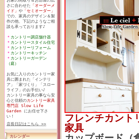
お家の間取り＆お部屋の広
さに合わせた
「オーダーメ
イド」
や
「セミオーダー」
での、家具のデザイン＆製
作の他、下記のようなご相
談も承っております♪
＊
カントリー調店舗什器
＊
カントリースタイル住宅
＊
カントリーリフォーム
＊
カントリーキッチン
＊
カントリーガーデン
（庭）
お気に入りのカントリー家
具に囲まれた「インテリ
ア」「家づくり」「スロー
ライフ」のお手伝い♪
カントリー家具の事なら安
心と信頼の
カントリー家具
専門店 Slow Life
Garden
にお任せ下さ
フレンチカント
い！
店長日記はこちら >>
家具
カップボード（食器
カレンダー