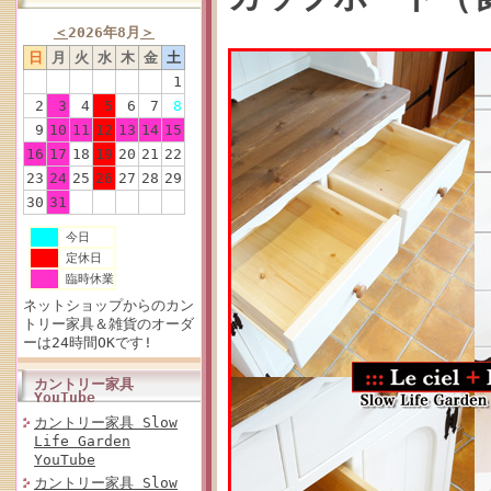
＜
2026年8月
＞
日
月
火
水
木
金
土
1
2
3
4
5
6
7
8
9
10
11
12
13
14
15
16
17
18
19
20
21
22
23
24
25
26
27
28
29
30
31
今日
定休日
臨時休業
ネットショップからのカン
トリー家具＆雑貨のオーダ
ーは24時間OKです!
カントリー家具
YouTube
カントリー家具 Slow
Life Garden
YouTube
カントリー家具 Slow