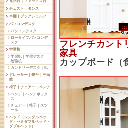
電話台｜ファックス台
チェスト｜タンス
本棚｜ブックシェルフ
パソコンデスク
パソコンデスク
ロータイプパソコンデ
フレンチカント
スク
学習机
家具
学習机｜学習デスク｜
カップボード（食器
勉強机
カントリーデスク｜机
ドレッサー｜鏡台｜三面
鏡
椅子｜チェアー｜ベンチ
ベンチ｜ベンチボック
ス
チェアー｜椅子｜スツ
ール
ベッド（シングルベッ
ド・セミダブルベッド・
ダブルベッド）