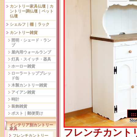
カントリー家具仏壇｜カ
ントリー調仏壇｜ペット
仏壇
シェルフ｜棚｜ラック
カントリー雑貨
照明・シェード・ラン
プ
屋内用ウォールランプ
灯具・スイッチ・器具
ホーロー雑貨
ローラートップブレッ
ド缶
木製カントリー雑貨
アイアン雑貨
時計
装飾雑貨
ポスト｜郵便受け
インテリア別カントリー
家具
フレンチカント
フレンチカントリー