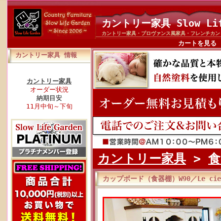
カントリー家具 Slow Li
カントリー家具・プロヴァンス風家具・フレンチカン
カートを見る
カントリー家具 情報
カントリー家具
オーダー状況
納期目安
11月中旬～下旬
カントリー家具
>
食
カップボード（食器棚）W90／Le cie