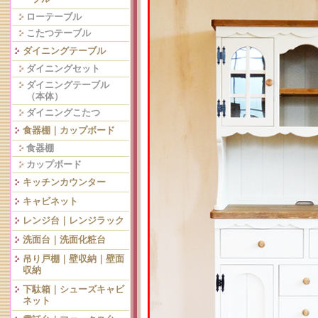
ローテーブル
こたつテーブル
ダイニングテーブル
ダイニングセット
ダイニングテーブル
（本体）
ダイニングこたつ
食器棚｜カップボード
食器棚
カップボード
キッチンカウンター
キャビネット
レンジ台｜レンジラック
洗面台｜洗面化粧台
吊り戸棚｜壁収納｜壁面
収納
下駄箱｜シューズキャビ
ネット