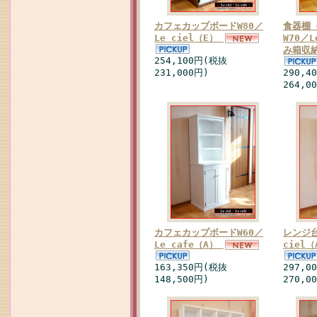
カフェカップボードW80／
食器棚
Le ciel（E）
W70／L
み箱収
254,100円(税抜
231,000円)
290,4
264,0
カフェカップボードW60／
レンジ台
Le cafe（A）
ciel
163,350円(税抜
297,0
148,500円)
270,0