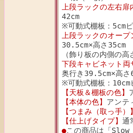
上段ラックの左右扉
42cm
※可動式棚板：5cm
上段ラックのオープ
30.5cm×高さ35cm
（飾り板の内側の高さ
下段キャビネット両
奥行き39.5cm×高さ6
※可動式棚板：10c
【天板＆棚板の色】
【本体の色】
アンテ
【つまみ（取っ手）
【仕上げタイプ】
通
●
この商品は「Slow