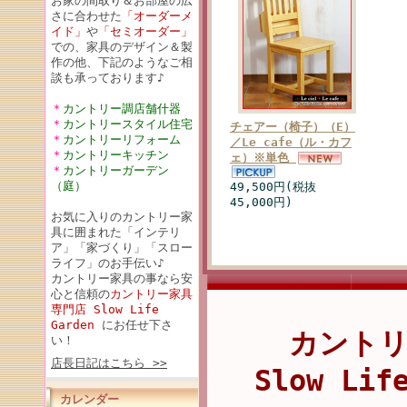
お家の間取り＆お部屋の広
さに合わせた
「オーダーメ
イド」
や
「セミオーダー」
での、家具のデザイン＆製
作の他、下記のようなご相
談も承っております♪
＊
カントリー調店舗什器
＊
カントリースタイル住宅
チェアー（椅子）（E）
＊
カントリーリフォーム
／Le cafe（ル・カフ
＊
カントリーキッチン
ェ）※単色
＊
カントリーガーデン
（庭）
49,500円(税抜
45,000円)
お気に入りのカントリー家
具に囲まれた「インテリ
ア」「家づくり」「スロー
ライフ」のお手伝い♪
カントリー家具の事なら安
心と信頼の
カントリー家具
専門店 Slow Life
Garden
にお任せ下さ
カント
い！
店長日記はこちら >>
Slow Lif
カレンダー