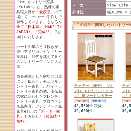
「Mr.カントリー家具
メーカー
Slow Life 
☆Yutaka」と、熟練の家
具職人達が
「愛媛県」
の工
外寸法
幅350mm × 
場にて、一つ一つ手作りで
製作しています。もちろん
この商品に関連したカントリー
全て「日本製」(MADE IN
JAPAN)
。
「完成品」
でお
届けいたします。
ハートや星のくり抜きが可
愛いアメリカンカントリー
家具は、世代を越えて多く
のカントリーファンに大人
気！
白を基調とした家やお部屋
によく似合うナチュラルカ
チェアー（椅子）（A）
チェ
ントリー家具、ホワイトカ
／Le ciel（ル・シエ
／Le
ントリー家具の他、南仏風
ル）※ツートンカラー
ル）
の家に合わせたフレンチカ
ントリー家具、プロヴァン
43,560円(税抜
43,
ス風家具、アンティーク風
39,600円)
39,
家具etc.の
「オーダー家
具」
もお任せ♪
（お見積り
無料）