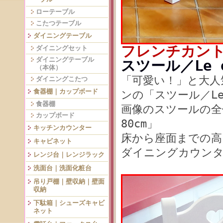
ローテーブル
こたつテーブル
ダイニングテーブル
フレンチカン
ダイニングセット
ダイニングテーブル
スツール／Le 
（本体）
「可愛い！」と大人気の
ダイニングこたつ
食器棚｜カップボード
ンの「スツール／Le 
食器棚
画像のスツールの全体
カップボード
80cm」
キッチンカウンター
床から座面までの高
キャビネット
ダイニングカウン
レンジ台｜レンジラック
洗面台｜洗面化粧台
吊り戸棚｜壁収納｜壁面
収納
下駄箱｜シューズキャビ
ネット