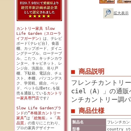
拡大表示
カントリー家具 Slow
Life Garden（スローラ
イフガーデン）
は、テレビ
ボード(テレビ台)、食器
棚、カップボード、ダイニ
ングテーブル、ローテーブ
ル、こたつ、キッチンカウ
ンター、キャビネット、レ
ンジ台、洗面台、吊り戸
■ 商品説明
棚、下駄箱、電話台、チェ
スト、本棚、パソコンデス
フレンチカントリー
ク、学習机、鏡台、ベッ
ド、ペット仏壇etc.を販
ciel（A）」の
売＆通販している
カントリ
ンチカントリー調パ
ー家具専門店
です♪
Slow Life Gardenブラ
■ 商品仕様
ンド
の
“本格派カントリー
家具”
は
「総無垢」
＋
「高
製品名
フレンチカン
品質」
の造りにこだわり、
プロの家具デザイナー
型番
country_st