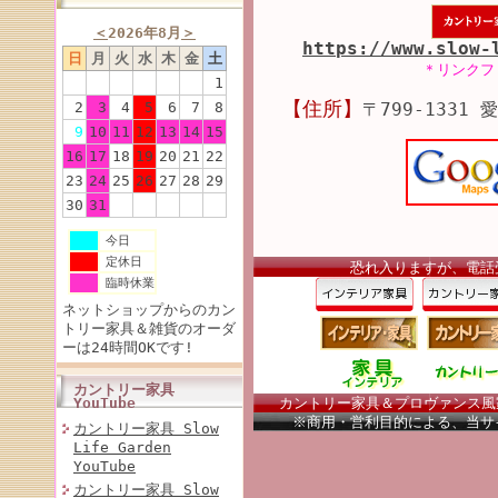
＜
2026年8月
＞
https://www.slow-
日
月
火
水
木
金
土
＊リンクフ
1
【住所】
2
3
4
5
6
7
8
〒799-1331
9
10
11
12
13
14
15
16
17
18
19
20
21
22
23
24
25
26
27
28
29
30
31
今日
定休日
恐れ入りますが、電話
臨時休業
ネットショップからのカン
トリー家具＆雑貨のオーダ
ーは24時間OKです!
カントリー家具
YouTube
カントリー家具＆プロヴァンス風家具
※商用・営利目的による、当サ
カントリー家具 Slow
Life Garden
YouTube
カントリー家具 Slow