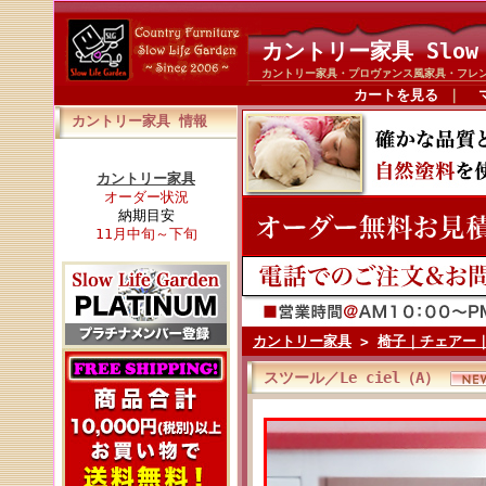
カントリー家具 Slow 
カントリー家具・プロヴァンス風家具・フレ
カートを見る
｜
カントリー家具 情報
カントリー家具
オーダー状況
納期目安
11月中旬～下旬
カントリー家具
>
椅子｜チェアー
スツール／Le ciel（A）