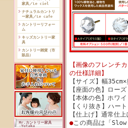
家具／Le ciel
ナチュラルカントリ
ー家具／Le cafe
カントリーリフォー
ム
キッズカントリー家
具
カントリー雑貨（市
販品）
【画像のフレンチカン
の仕様詳細】
【サイズ】幅35cm×
【座面の色】ローズ
【本体の色】ホワイ
【くり抜き】ハート
【仕上げ】通常仕上
●
この商品は「Slow
Mr.カントリー家具
☆Yutaka