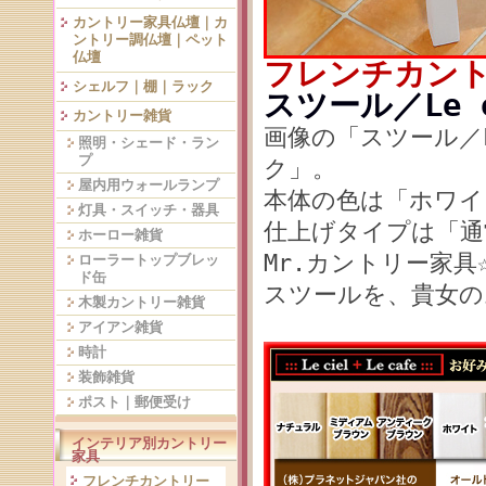
カントリー家具仏壇｜カ
ントリー調仏壇｜ペット
仏壇
フレンチカン
シェルフ｜棚｜ラック
スツール／Le 
カントリー雑貨
画像の「スツール／L
照明・シェード・ラン
プ
ク」。
屋内用ウォールランプ
本体の色は「ホワイ
灯具・スイッチ・器具
仕上げタイプは「通
ホーロー雑貨
Mr.カントリー家具
ローラートップブレッ
ド缶
スツールを、貴女の
木製カントリー雑貨
アイアン雑貨
時計
装飾雑貨
ポスト｜郵便受け
インテリア別カントリー
家具
フレンチカントリー