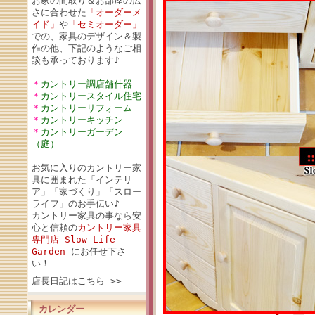
お家の間取り＆お部屋の広
さに合わせた
「オーダーメ
イド」
や
「セミオーダー」
での、家具のデザイン＆製
作の他、下記のようなご相
談も承っております♪
＊
カントリー調店舗什器
＊
カントリースタイル住宅
＊
カントリーリフォーム
＊
カントリーキッチン
＊
カントリーガーデン
（庭）
お気に入りのカントリー家
具に囲まれた「インテリ
ア」「家づくり」「スロー
ライフ」のお手伝い♪
カントリー家具の事なら安
心と信頼の
カントリー家具
専門店 Slow Life
Garden
にお任せ下さ
い！
店長日記はこちら >>
カレンダー