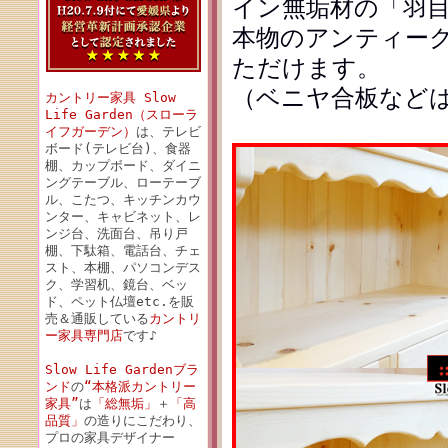
イン無垢材の「羽
本物のアンティー
ただけます。
（ベニヤ合板など
カントリー家具 Slow
Life Garden（スローラ
イフガーデン）
は、テレビ
ボード(テレビ台)、食器
棚、カップボード、ダイニ
ングテーブル、ローテーブ
ル、こたつ、キッチンカウ
ンター、キャビネット、レ
ンジ台、洗面台、吊り戸
棚、下駄箱、電話台、チェ
スト、本棚、パソコンデス
ク、学習机、鏡台、ベッ
ド、ペット仏壇etc.を販
売＆通販している
カントリ
ー家具専門店
です♪
Slow Life Gardenブラ
ンド
の
“本格派カントリー
家具”
は
「総無垢」
＋
「高
品質」
の造りにこだわり、
プロの家具デザイナー