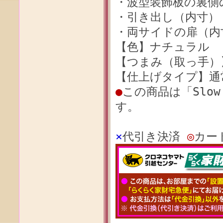
・波型装飾板の裏側の
・引き出し（内寸）：30
・両サイドの扉（内寸）
【色】ナチュラル
【つまみ（取っ手）
【仕上げタイプ】通
●
この商品は「Slow
す。
×
代引き決済
◎
カー