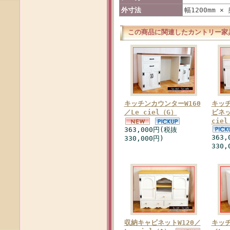
外寸法
幅1200mm × 
この商品に関連したカントリー家
キッチンカウンターW160
キッ
／Le ciel（G）
ビネッ
cie
363,000円(税抜
363
330,000円)
330,
収納キャビネットW120／
キッチ