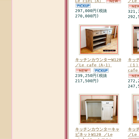
Le ciel（A）
／Le
297,000円(税抜
321
270,000円)
292,
キッチンカウンターW120
キッ
／Le cafe（A-1）
（１）
caf
239,250円(税抜
217,500円)
272
247,
キッチンカウンターキャ
キッチ
ビネットW120 ／Le
／Le