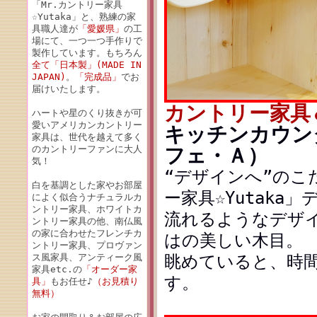
「Mr.カントリー家具
☆Yutaka」と、熟練の家
具職人達が
「愛媛県」
の工
場にて、一つ一つ手作りで
製作しています。もちろん
全て「日本製」(MADE IN
JAPAN)
。
「完成品」
でお
届けいたします。
カントリー家具
ハートや星のくり抜きが可
愛いアメリカンカントリー
キッチンカウンタ
家具は、世代を越えて多く
のカントリーファンに大人
フェ・Ａ）
気！
“デザインへ”のこ
白を基調とした家やお部屋
ー家具☆Yutaka
によく似合うナチュラルカ
ントリー家具、ホワイトカ
流れるようなデザ
ントリー家具の他、南仏風
の家に合わせたフレンチカ
はの美しい木目。
ントリー家具、プロヴァン
ス風家具、アンティーク風
眺めていると、時
家具etc.の
「オーダー家
す。
具」
もお任せ♪
（お見積り
無料）