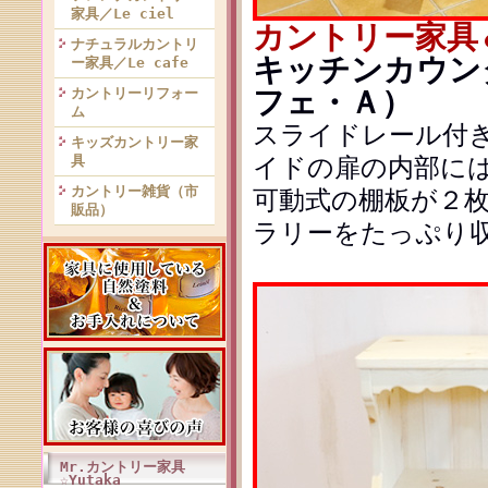
家具／Le ciel
カントリー家具
ナチュラルカントリ
キッチンカウンタ
ー家具／Le cafe
フェ・Ａ）
カントリーリフォー
ム
スライドレール付
キッズカントリー家
具
イドの扉の内部に
カントリー雑貨（市
可動式の棚板が２
販品）
ラリーをたっぷり収
Mr.カントリー家具
☆Yutaka