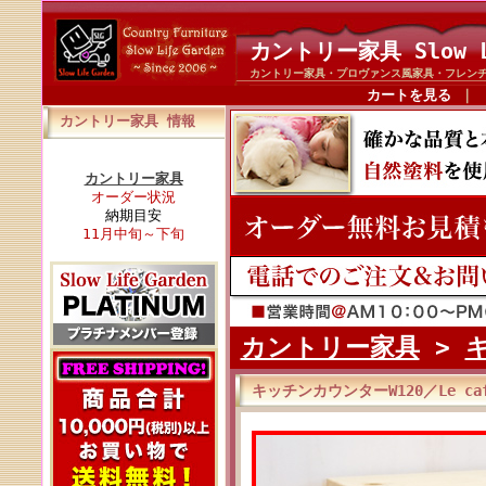
カントリー家具 Slow L
カントリー家具・プロヴァンス風家具・フレン
カートを見る
｜
カントリー家具 情報
カントリー家具
オーダー状況
納期目安
11月中旬～下旬
カントリー家具
>
キッチンカウンターW120／Le ca