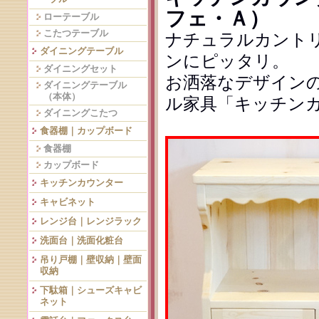
フェ・Ａ）
ローテーブル
こたつテーブル
ナチュラルカント
ダイニングテーブル
ンにピッタリ。
ダイニングセット
お洒落なデザイン
ダイニングテーブル
（本体）
ル家具「キッチン
ダイニングこたつ
食器棚｜カップボード
食器棚
カップボード
キッチンカウンター
キャビネット
レンジ台｜レンジラック
洗面台｜洗面化粧台
吊り戸棚｜壁収納｜壁面
収納
下駄箱｜シューズキャビ
ネット