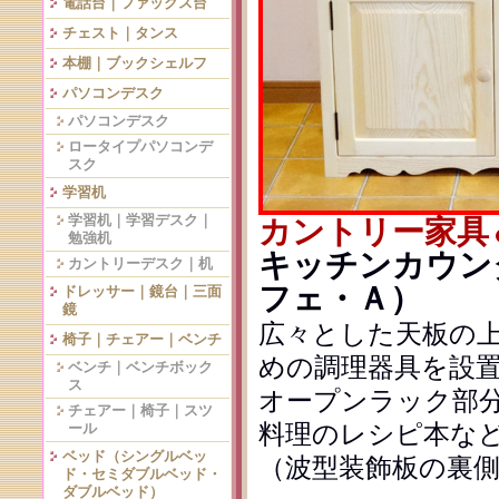
電話台｜ファックス台
チェスト｜タンス
本棚｜ブックシェルフ
パソコンデスク
パソコンデスク
ロータイプパソコンデ
スク
学習机
学習机｜学習デスク｜
カントリー家具
勉強机
キッチンカウンタ
カントリーデスク｜机
フェ・Ａ）
ドレッサー｜鏡台｜三面
鏡
広々とした天板の
椅子｜チェアー｜ベンチ
めの調理器具を設置
ベンチ｜ベンチボック
ス
オープンラック部分
チェアー｜椅子｜スツ
料理のレシピ本な
ール
ベッド（シングルベッ
（波型装飾板の裏側
ド・セミダブルベッド・
ダブルベッド）