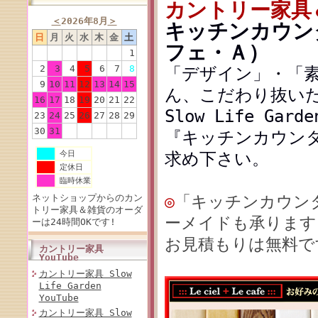
カントリー家具
＜
2026年8月
＞
キッチンカウンタ
日
月
火
水
木
金
土
フェ・Ａ）
1
2
3
4
5
6
7
8
「デザイン」・「
9
10
11
12
13
14
15
ん、こだわり抜い
16
17
18
19
20
21
22
Slow Life Ga
23
24
25
26
27
28
29
30
31
『キッチンカウンター
今日
求め下さい。
定休日
臨時休業
ネットショップからのカン
◎
「キッチンカウン
トリー家具＆雑貨のオーダ
ーメイドも承ります
ーは24時間OKです!
お見積もりは無料で
カントリー家具
YouTube
カントリー家具 Slow
Life Garden
YouTube
カントリー家具 Slow