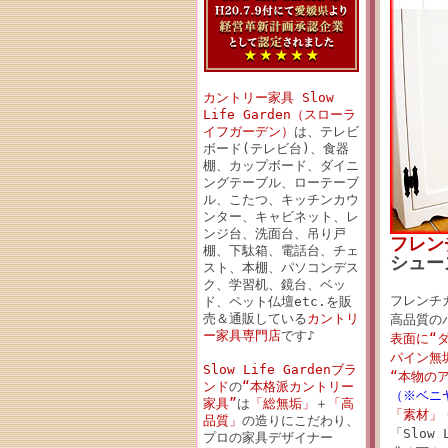
カントリー家具 Slow
Life Garden（スローラ
イフガーデン）
は、テレビ
ボード(テレビ台)、食器
棚、カップボード、ダイニ
ングテーブル、ローテーブ
ル、こたつ、キッチンカウ
ンター、キャビネット、レ
ンジ台、洗面台、吊り戸
フレン
棚、下駄箱、電話台、チェ
シュー
スト、本棚、パソコンデス
ク、学習机、鏡台、ベッ
フレンチ
ド、ペット仏壇etc.を販
売＆通販している
カントリ
高品質の
ー家具専門店
です♪
表面に“
パイン無
Slow Life Gardenブラ
“本物の
ンド
の
“本格派カントリー
（※ベニ
家具”
は
「総無垢」
＋
「高
「素材」
品質」
の造りにこだわり、
「Slow 
プロの家具デザイナー