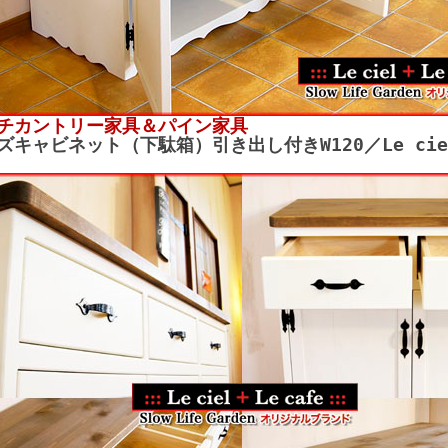
チカントリー家具＆パイン家具
ズキャビネット（下駄箱）引き出し付きW120／Le cie