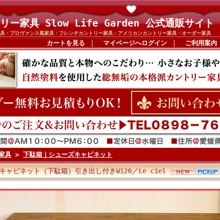
リー家具 Slow Life Garden 公式通販サイト
具・プロヴァンス風家具・フレンチカントリー家具・アメリカンカントリー家具・オーダー家具
カートを見る
｜
マイページへログイン
｜
ご利用案内
家具
>
下駄箱｜シューズキャビネット
キャビネット（下駄箱）引き出し付きW120／Le ciel