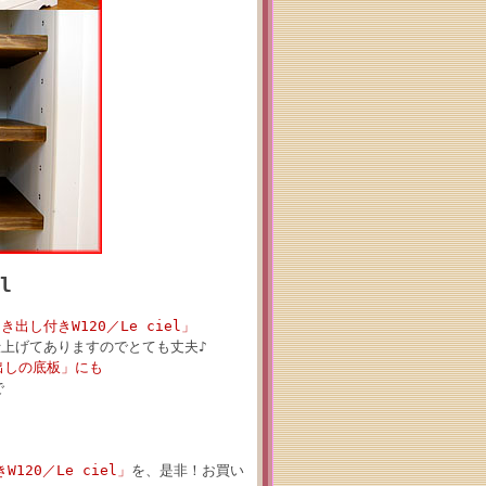
l
し付きW120／Le ciel」
上げてありますのでとても丈夫♪
出しの底板」にも
で
た
20／Le ciel」
を、是非！お買い