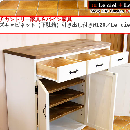
チカントリー家具＆パイン家具
ズキャビネット（下駄箱）引き出し付きW120／Le cie