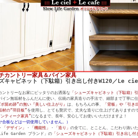
チカントリー家具＆パイン家具
ズキャビネット（下駄箱）引き出し付きW120／Le cie
カントリーなお家にピッタリのお洒落な
「シューズキャビネット（下駄箱）引き出
パイン無垢材をふんだんに使い、伝統の家具造りの手法で、細部まで丁寧に仕
ダボ留め跡”の無い『美しい仕上がり』
は、もちろんの事、
「背板」や「引き
垢材の“羽目板”
を使用し、とても贅沢で、丈夫な造りに仕上げてありますの
アンティーク家具”
になるまで、長年、安心してお使いいただけますよ！
ヤ合板などは一切使用していません。）
・
「デザイン」
・
「機能性」
・
「造り」
の全てに、とことん、こだわり抜い
Life Garden ブランド」の
「シューズキャビネット（下駄箱）引き出し付きW1