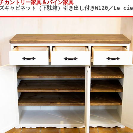
チカントリー家具＆パイン家具
ズキャビネット（下駄箱）引き出し付きW120／Le cie