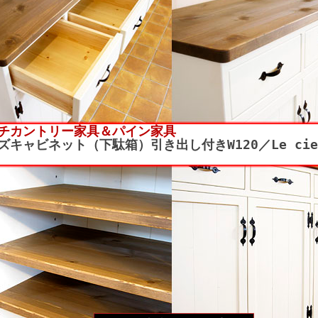
チカントリー家具＆パイン家具
ズキャビネット（下駄箱）引き出し付きW120／Le cie