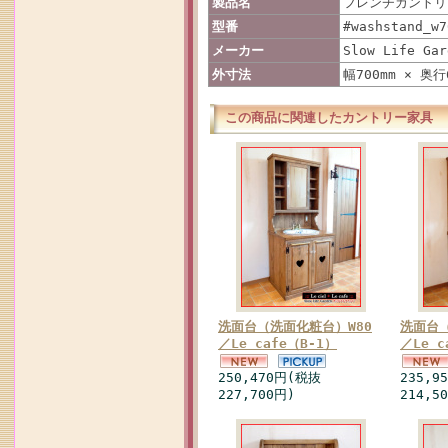
製品名
フレンチカントリー
型番
#washstand_w7
メーカー
Slow Life Gar
外寸法
幅700mm × 奥行
この商品に関連したカントリー家具
洗面台（洗面化粧台）W80
洗面台（
／Le cafe（B-1）
／Le c
250,470円(税抜
235,9
227,700円)
214,5