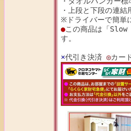
・タオルハンガー標
・上段と下段の連結
※ドライバーで簡単
●
この商品は「Slow
す。
×
代引き決済
◎
カー