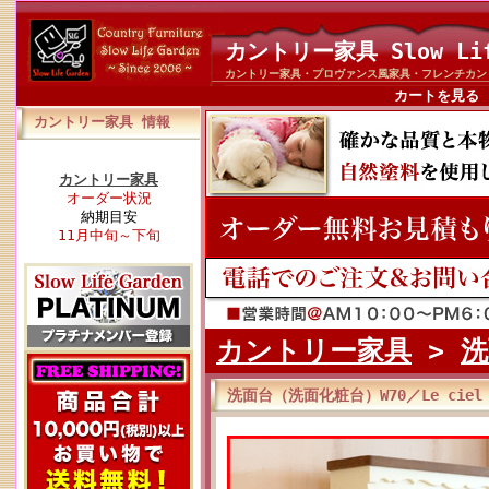
カントリー家具 Slow Li
カントリー家具・プロヴァンス風家具・フレンチカン
カートを見る
カントリー家具 情報
カントリー家具
オーダー状況
納期目安
11月中旬～下旬
カントリー家具
>
洗
洗面台（洗面化粧台）W70／Le ciel