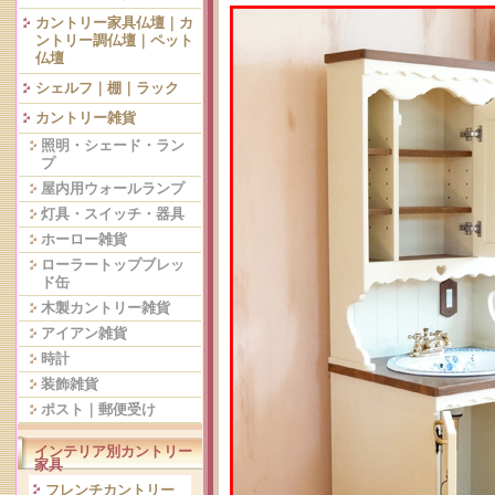
カントリー家具仏壇｜カ
ントリー調仏壇｜ペット
仏壇
シェルフ｜棚｜ラック
カントリー雑貨
照明・シェード・ラン
プ
屋内用ウォールランプ
灯具・スイッチ・器具
ホーロー雑貨
ローラートップブレッ
ド缶
木製カントリー雑貨
アイアン雑貨
時計
装飾雑貨
ポスト｜郵便受け
インテリア別カントリー
家具
フレンチカントリー