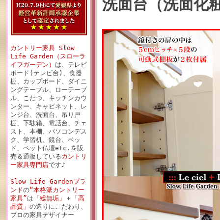
洗面台（洗面化粧台
カントリー家具 Slow
Life Garden（スローラ
イフガーデン）
は、テレビ
ボード(テレビ台)、食器
棚、カップボード、ダイニ
ングテーブル、ローテーブ
ル、こたつ、キッチンカウ
ンター、キャビネット、レ
ンジ台、洗面台、吊り戸
棚、下駄箱、電話台、チェ
スト、本棚、パソコンデス
ク、学習机、鏡台、ベッ
ド、ペット仏壇etc.を販
売＆通販している
カントリ
ー家具専門店
です♪
Slow Life Gardenブラ
ンド
の
“本格派カントリー
家具”
は
「総無垢」
＋
「高
品質」
の造りにこだわり、
プロの家具デザイナー