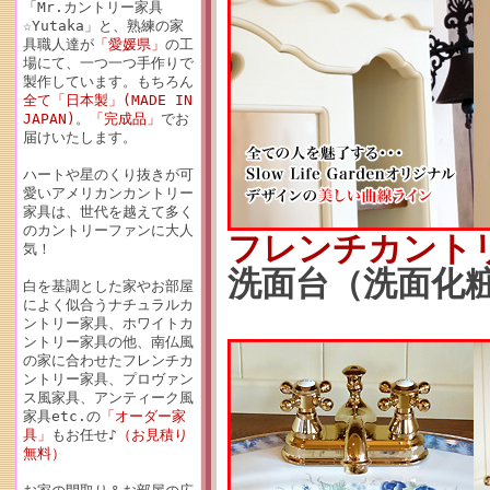
「Mr.カントリー家具
☆Yutaka」と、熟練の家
具職人達が
「愛媛県」
の工
場にて、一つ一つ手作りで
製作しています。もちろん
全て「日本製」(MADE IN
JAPAN)
。
「完成品」
でお
届けいたします。
ハートや星のくり抜きが可
愛いアメリカンカントリー
家具は、世代を越えて多く
のカントリーファンに大人
フレンチカント
気！
洗面台（洗面化粧台
白を基調とした家やお部屋
によく似合うナチュラルカ
ントリー家具、ホワイトカ
ントリー家具の他、南仏風
の家に合わせたフレンチカ
ントリー家具、プロヴァン
ス風家具、アンティーク風
家具etc.の
「オーダー家
具」
もお任せ♪
（お見積り
無料）