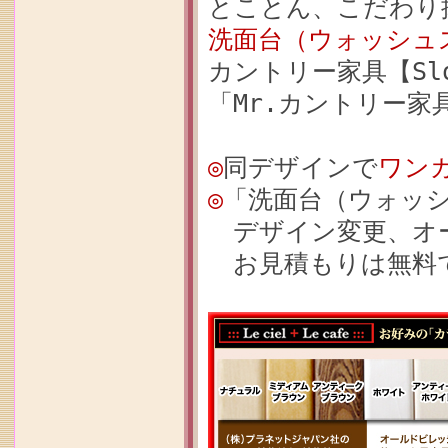
とことん、こだわり抜い
洗面台（ウォッシュスタ
カントリー家具【Slo
「Mr.カントリー家
◎
同デザインで
ワン
◎
「洗面台（ウォッ
デザイン変更、オ
お見積もりは無料で