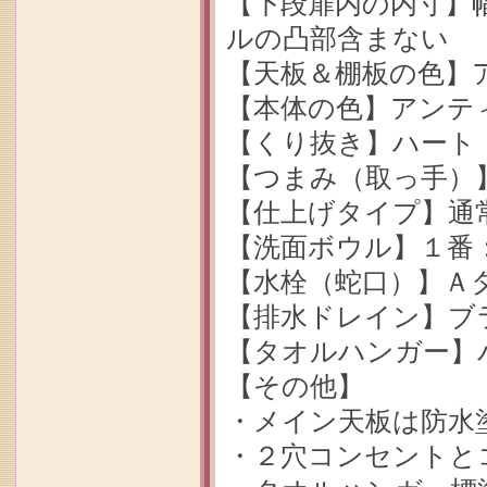
【下段扉内の内寸】幅6
ルの凸部含まない
【天板＆棚板の色】
【本体の色】アンテ
【くり抜き】ハート
【つまみ（取っ手）
【仕上げタイプ】通
【洗面ボウル】１番：
【水栓（蛇口）】Ａタ
【排水ドレイン】ブラ
【タオルハンガー】
【その他】
・メイン天板は防水
・２穴コンセントと