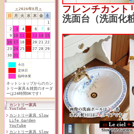
フレンチカント
＜
2026年8月
＞
洗面台（洗面化粧台
日
月
火
水
木
金
土
1
2
3
4
5
6
7
8
9
10
11
12
13
14
15
16
17
18
19
20
21
22
23
24
25
26
27
28
29
30
31
今日
定休日
臨時休業
ネットショップからのカン
トリー家具＆雑貨のオーダ
ーは24時間OKです!
カントリー家具
YouTube
カントリー家具 Slow
Life Garden
YouTube
カントリー家具 Slow