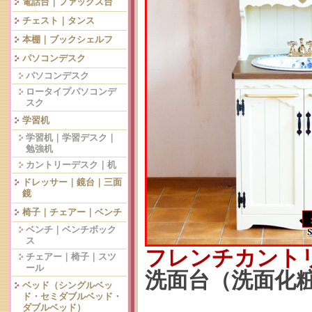
電話台｜ファックス台
チェスト｜タンス
本棚｜ブックシェルフ
パソコンデスク
パソコンデスク
ロータイプパソコンデ
スク
学習机
学習机｜学習デスク｜
勉強机
カントリーデスク｜机
ドレッサー｜鏡台｜三面
鏡
椅子｜チェアー｜ベンチ
ベンチ｜ベンチボック
ス
フレンチカント
チェアー｜椅子｜スツ
ール
洗面台（洗面化粧台
ベッド（シングルベッ
ド・セミダブルベッド・
ダブルベッド）