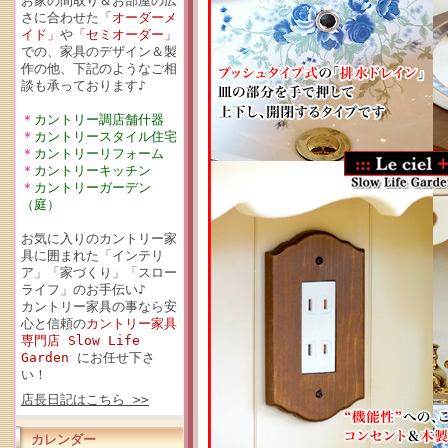
お家の間取り＆お部屋の広
さに合わせた
「オーダーメ
イド」
や
「セミオーダー」
での、家具のデザイン＆製
作の他、下記のようなご相
談も承っております♪
＊
カントリー調店舗什器
＊
カントリースタイル住宅
＊
カントリーリフォーム
＊
カントリーキッチン
＊
カントリーガーデン
（庭）
お気に入りのカントリー家
具に囲まれた「インテリ
ア」「家づくり」「スロー
ライフ」のお手伝い♪
カントリー家具の事なら安
心と信頼の
カントリー家具
専門店 Slow Life
Garden
にお任せ下さ
い！
店長日記はこちら >>
カレンダー