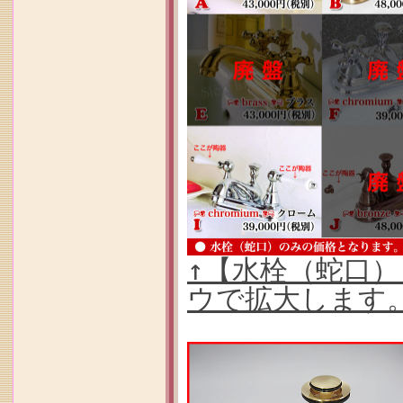
↑【水栓（蛇口
ウで拡大します