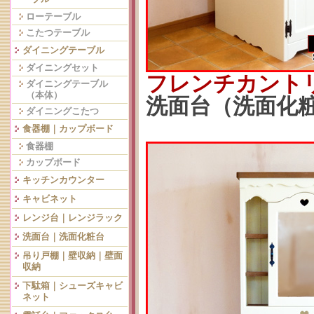
ローテーブル
こたつテーブル
ダイニングテーブル
ダイニングセット
フレンチカント
ダイニングテーブル
（本体）
洗面台（洗面化粧台
ダイニングこたつ
食器棚｜カップボード
食器棚
カップボード
キッチンカウンター
キャビネット
レンジ台｜レンジラック
洗面台｜洗面化粧台
吊り戸棚｜壁収納｜壁面
収納
下駄箱｜シューズキャビ
ネット