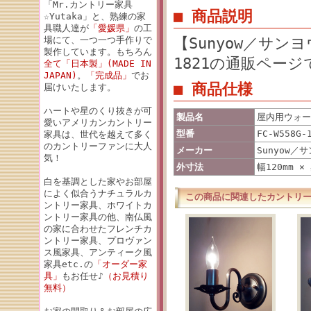
「Mr.カントリー家具
■ 商品説明
☆Yutaka」と、熟練の家
具職人達が
「愛媛県」
の工
場にて、一つ一つ手作りで
【Sunyow／サン
製作しています。もちろん
1821の通販ページ
全て「日本製」(MADE IN
JAPAN)
。
「完成品」
でお
■ 商品仕様
届けいたします。
ハートや星のくり抜きが可
製品名
屋内用ウォール
愛いアメリカンカントリー
型番
FC-W558G-
家具は、世代を越えて多く
のカントリーファンに大人
メーカー
Sunyow／
気！
外寸法
幅120mm ×
白を基調とした家やお部屋
によく似合うナチュラルカ
この商品に関連したカントリ
ントリー家具、ホワイトカ
ントリー家具の他、南仏風
の家に合わせたフレンチカ
ントリー家具、プロヴァン
ス風家具、アンティーク風
家具etc.の
「オーダー家
具」
もお任せ♪
（お見積り
無料）