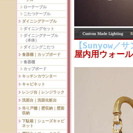
ローテーブル
こたつテーブル
ダイニングテーブル
ダイニングセット
ダイニングテーブル
（本体）
【Sunyow／
ダイニングこたつ
屋内用ウォールラ
食器棚｜カップボード
食器棚
カップボード
キッチンカウンター
キャビネット
レンジ台｜レンジラック
洗面台｜洗面化粧台
吊り戸棚｜壁収納｜壁面
収納
下駄箱｜シューズキャビ
ネット