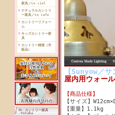
家具／Le ciel
ナチュラルカントリ
ー家具／Le cafe
カントリーリフォー
ム
キッズカントリー家
具
カントリー雑貨（市
販品）
【Sunyow／
屋内用ウォールラ
【商品仕様】
【サイズ】W12cm×D2
【重量】1.1kg
Mr.カントリー家具
☆Yutaka