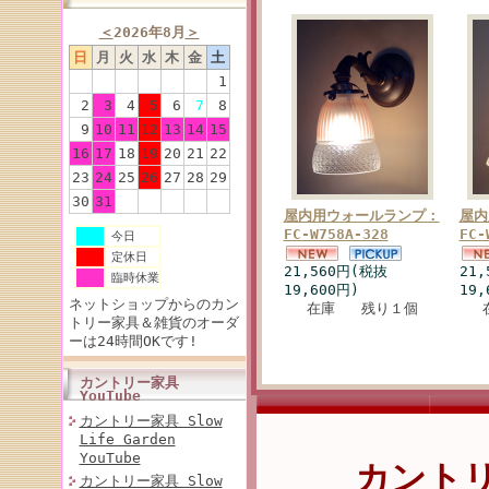
＜
2026年8月
＞
日
月
火
水
木
金
土
1
2
3
4
5
6
7
8
9
10
11
12
13
14
15
16
17
18
19
20
21
22
23
24
25
26
27
28
29
30
31
屋内用ウォールランプ：
屋内
FC-W758A-328
FC-
今日
定休日
21,560円(税抜
21
臨時休業
19,600円)
19,
ネットショップからのカン
在庫 残り１個
トリー家具＆雑貨のオーダ
ーは24時間OKです!
カントリー家具
YouTube
カントリー家具 Slow
Life Garden
YouTube
カント
カントリー家具 Slow