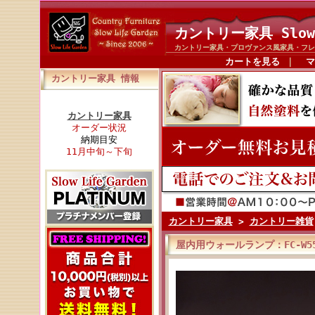
カントリー家具 Slow
カントリー家具・プロヴァンス風家具・フレ
カートを見る
｜
マ
カントリー家具 情報
カントリー家具
オーダー状況
納期目安
11月中旬～下旬
カントリー家具
>
カントリー雑貨
屋内用ウォールランプ：FC-W55