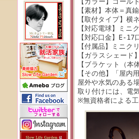
【カラー】ゴール
【素材】本体＝真
【取付タイプ】横ネ
【対応電球】ミニク
【対応口金】E-17
【付属品】ミニクリ
【ガラスシェード】品
【ブラケット（本体）
【その他】「屋内
屋外や水気のある
取り付けには、電
※無資格者による