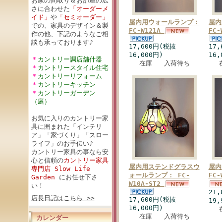
お家の間取り＆お部屋の広
さに合わせた
「オーダーメ
イド」
や
「セミオーダー」
屋内用ウォールランプ：
屋内
での、家具のデザイン＆製
FC-W121A
FC-
作の他、下記のようなご相
談も承っております♪
17,600円(税抜
17
16,000円)
16,
＊
カントリー調店舗什器
在庫 入荷待ち
＊
カントリースタイル住宅
＊
カントリーリフォーム
＊
カントリーキッチン
＊
カントリーガーデン
（庭）
お気に入りのカントリー家
具に囲まれた「インテリ
ア」「家づくり」「スロー
ライフ」のお手伝い♪
カントリー家具の事なら安
心と信頼の
カントリー家具
屋内用ステンドグラスウ
屋内
専門店 Slow Life
ォールランプ： FC-
FC-
Garden
にお任せ下さ
W10A-ST2
い！
21
店長日記はこちら >>
17,600円(税抜
19,
16,000円)
在庫 入荷待ち
カレンダー