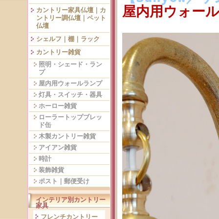
屋内用ウォールラ
カントリー家具仏壇｜カ
ントリー調仏壇｜ペット
仏壇
シェルフ｜棚｜ラック
カントリー雑貨
照明・シェード・ラン
プ
屋内用ウォールランプ
灯具・スイッチ・器具
ホーロー雑貨
ローラートップブレッ
ド缶
木製カントリー雑貨
アイアン雑貨
時計
装飾雑貨
ポスト｜郵便受け
インテリア別カントリー
家具
フレンチカントリー