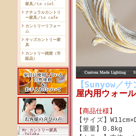
家具／Le ciel
ナチュラルカントリ
ー家具／Le cafe
カントリーリフォー
ム
キッズカントリー家
具
カントリー雑貨（市
販品）
【Sunyow／
屋内用ウォールラ
【商品仕様】
【サイズ】W11cm×D2
【重量】0.8kg
Mr.カントリー家具
☆Yutaka