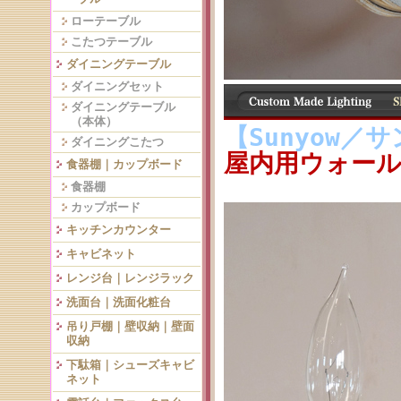
ローテーブル
こたつテーブル
ダイニングテーブル
ダイニングセット
ダイニングテーブル
（本体）
【Sunyow／
ダイニングこたつ
屋内用ウォールラ
食器棚｜カップボード
食器棚
カップボード
キッチンカウンター
キャビネット
レンジ台｜レンジラック
洗面台｜洗面化粧台
吊り戸棚｜壁収納｜壁面
収納
下駄箱｜シューズキャビ
ネット