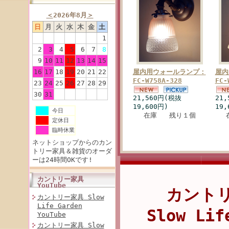
＜
2026年8月
＞
日
月
火
水
木
金
土
1
2
3
4
5
6
7
8
9
10
11
12
13
14
15
16
17
18
19
20
21
22
屋内用ウォールランプ：
屋内
FC-W758A-328
FC-
23
24
25
26
27
28
29
30
31
21,560円(税抜
21
19,600円)
19,
今日
在庫 残り１個
定休日
臨時休業
ネットショップからのカン
トリー家具＆雑貨のオーダ
ーは24時間OKです!
カントリー家具
YouTube
カント
カントリー家具 Slow
Life Garden
Slow Lif
YouTube
カントリー家具 Slow