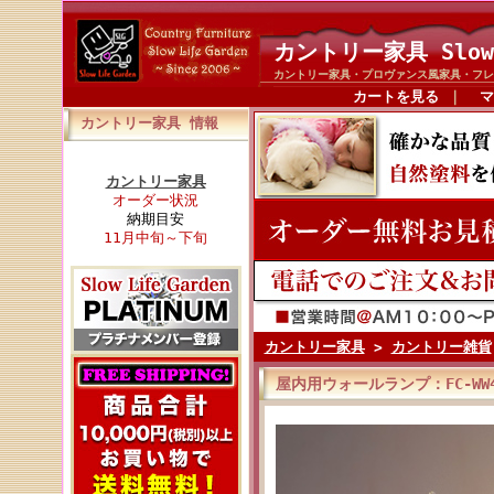
カントリー家具 Slow
カントリー家具・プロヴァンス風家具・フレ
カートを見る
｜
マ
カントリー家具 情報
カントリー家具
オーダー状況
納期目安
11月中旬～下旬
カントリー家具
>
カントリー雑貨
屋内用ウォールランプ：FC-WW