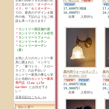
お家の間取り＆お部屋の広
FC-W121A
FC-
さに合わせた
「オーダーメ
イド」
や
「セミオーダー」
17,600円(税抜
17
での、家具のデザイン＆製
16,000円)
16,
作の他、下記のようなご相
在庫 入荷待ち
談も承っております♪
＊
カントリー調店舗什器
＊
カントリースタイル住宅
＊
カントリーリフォーム
＊
カントリーキッチン
＊
カントリーガーデン
（庭）
お気に入りのカントリー家
具に囲まれた「インテリ
ア」「家づくり」「スロー
ライフ」のお手伝い♪
屋内用ウォールランプ：
屋内
カントリー家具の事なら安
FC-W108G-333
FC-
心と信頼の
カントリー家具
専門店 Slow Life
21,890円(税抜
22
Garden
にお任せ下さ
19,900円)
20,
い！
在庫 入荷待ち
店長日記はこちら >>
カレンダー