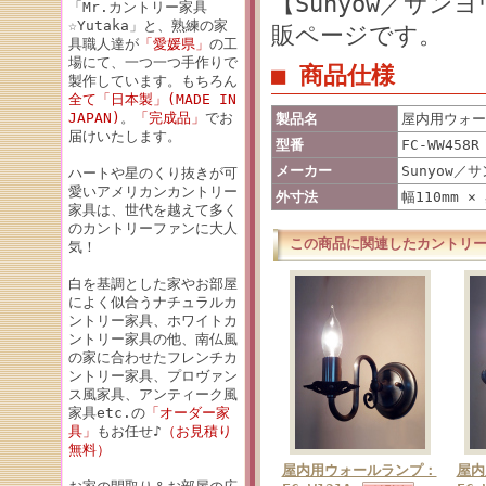
【Sunyow／サン
「Mr.カントリー家具
☆Yutaka」と、熟練の家
販ページです。
具職人達が
「愛媛県」
の工
場にて、一つ一つ手作りで
■ 商品仕様
製作しています。もちろん
全て「日本製」(MADE IN
JAPAN)
。
「完成品」
でお
製品名
屋内用ウォール
届けいたします。
型番
FC-WW458R
メーカー
Sunyow／
ハートや星のくり抜きが可
愛いアメリカンカントリー
外寸法
幅110mm ×
家具は、世代を越えて多く
のカントリーファンに大人
この商品に関連したカントリ
気！
白を基調とした家やお部屋
によく似合うナチュラルカ
ントリー家具、ホワイトカ
ントリー家具の他、南仏風
の家に合わせたフレンチカ
ントリー家具、プロヴァン
ス風家具、アンティーク風
家具etc.の
「オーダー家
具」
もお任せ♪
（お見積り
無料）
屋内用ウォールランプ：
屋内