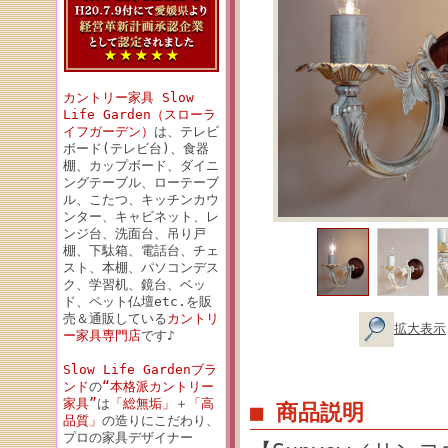
カントリー家具 Slow
Life Garden（スローラ
イフガーデン）
は、テレビ
ボード(テレビ台)、食器
棚、カップボード、ダイニ
ングテーブル、ローテーブ
ル、こたつ、キッチンカウ
ンター、キャビネット、レ
ンジ台、洗面台、吊り戸
棚、下駄箱、電話台、チェ
スト、本棚、パソコンデス
ク、学習机、鏡台、ベッ
ド、ペット仏壇etc.を販
売＆通販している
カントリ
拡大表示
ー家具専門店
です♪
Slow Life Gardenブラ
ンド
の
“本格派カントリー
家具”
は
「総無垢」
＋
「高
■ 商品説明
品質」
の造りにこだわり、
プロの家具デザイナー