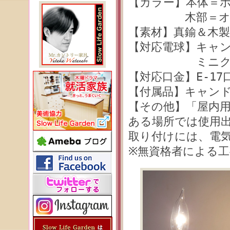
【カラー】本体＝
木部＝オイル
【素材】真鍮＆木製
【対応電球】キャ
ミニクリプトン
【対応口金】E-17
【付属品】キャン
【その他】「屋内
ある場所では使用
取り付けには、電
※無資格者による