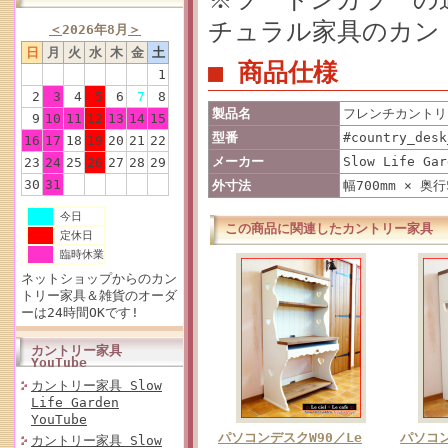
チュラル家具のカン
＜
2026年8月
＞
日
月
火
水
木
金
土
■ 商品仕様
1
2
3
4
5
6
7
8
製品名
フレンチカントリ
9
10
11
12
13
14
15
型番
#country_desk
16
17
18
19
20
21
22
メーカー
Slow Life Gar
23
24
25
26
27
28
29
30
31
外寸法
幅700mm × 奥行
今日
この商品に関連したカントリー家具
定休日
臨時休業
ネットショップからのカン
トリー家具＆雑貨のオーダ
ーは24時間OKです!
カントリー家具
YouTube
カントリー家具 Slow
Life Garden
YouTube
パソコンデスクW90／Le
パソコン
カントリー家具 Slow