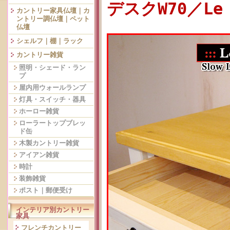
デスクW70／Le
カントリー家具仏壇｜カ
ントリー調仏壇｜ペット
仏壇
シェルフ｜棚｜ラック
カントリー雑貨
照明・シェード・ラン
プ
屋内用ウォールランプ
灯具・スイッチ・器具
ホーロー雑貨
ローラートップブレッ
ド缶
木製カントリー雑貨
アイアン雑貨
時計
装飾雑貨
ポスト｜郵便受け
インテリア別カントリー
家具
フレンチカントリー