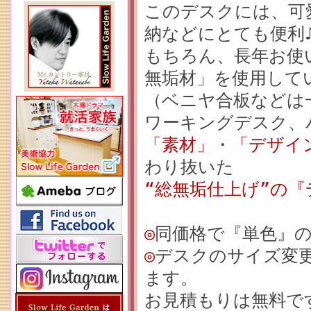
このデスクには、可
納などにとても便利
もちろん、長年お使
無垢材」を使用して
（ベニヤ合板などは
ワーキングデスク、
「素材」
・
「デザイ
わり抜いた
“総無垢仕上げ”の『
◎
同価格で『単色』
◎
デスクのサイズ変
ます。
お見積もりは無料で