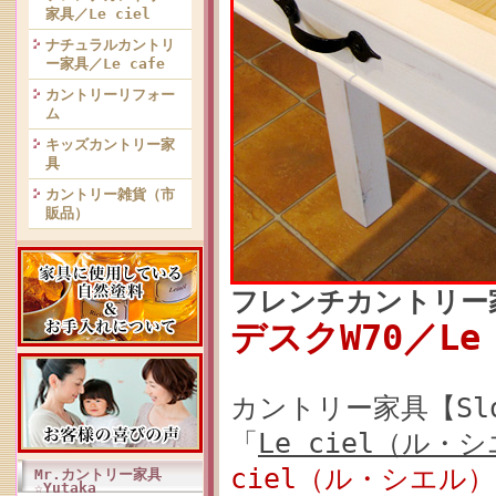
家具／Le ciel
ナチュラルカントリ
ー家具／Le cafe
カントリーリフォー
ム
キッズカントリー家
具
カントリー雑貨（市
販品）
フレンチカントリー
デスクW70／Le
カントリー家具【Slo
「
Le ciel（ル・
ciel（ル・シエル
Mr.カントリー家具
☆Yutaka