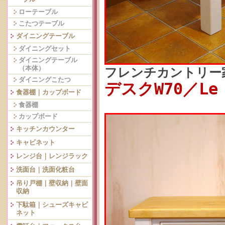
ローテーブル
こたつテーブル
ダイニングテーブル
ダイニングセット
ダイニングテーブル
（本体）
フレンチカントリー
ダイニングこたつ
デスクW70／Le
食器棚｜カップボード
食器棚
カップボード
キッチンカウンター
キャビネット
レンジ台｜レンジラック
洗面台｜洗面化粧台
吊り戸棚｜壁収納｜壁面
収納
下駄箱｜シューズキャビ
ネット