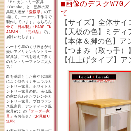
■画像のデスクW70
「Mr.カントリー家具
☆Yutaka」と、熟練の家
て
具職人達が
「愛媛県」
の工
場にて、一つ一つ手作りで
【サイズ】全体サイズ：
製作しています。もちろん
全て「日本製」(MADE IN
【天板の色】ミディ
JAPAN)
。
「完成品」
でお
届けいたします。
【本体＆脚の色】ア
ハートや星のくり抜きが可
【つまみ（取っ手）
愛いアメリカンカントリー
家具は、世代を越えて多く
【仕上げタイプ】ア
のカントリーファンに大人
気！
白を基調とした家やお部屋
によく似合うナチュラルカ
ントリー家具、ホワイトカ
ントリー家具の他、南仏風
の家に合わせたフレンチカ
ントリー家具、プロヴァン
ス風家具、アンティーク風
家具etc.の
「オーダー家
具」
もお任せ♪
（お見積り
無料）