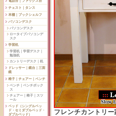
電話台｜ファックス台
チェスト｜タンス
本棚｜ブックシェルフ
パソコンデスク
パソコンデスク
ロータイプパソコンデ
スク
学習机
学習机｜学習デスク｜
勉強机
カントリーデスク｜机
ドレッサー｜鏡台｜三面
鏡
椅子｜チェアー｜ベンチ
ベンチ｜ベンチボック
ス
チェアー｜椅子｜スツ
ール
ベッド（シングルベッ
ド・セミダブルベッド・
フレンチカントリー
ダブルベッド）