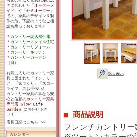
お家の間取り＆お部屋の広
さに合わせた
「オーダーメ
イド」
や
「セミオーダー」
での、家具のデザイン＆製
作の他、下記のようなご相
談も承っております♪
＊
カントリー調店舗什器
＊
カントリースタイル住宅
＊
カントリーリフォーム
＊
カントリーキッチン
＊
カントリーガーデン
（庭）
お気に入りのカントリー家
拡大表示
具に囲まれた「インテリ
ア」「家づくり」「スロー
ライフ」のお手伝い♪
カントリー家具の事なら安
心と信頼の
カントリー家具
専門店 Slow Life
Garden
にお任せ下さ
■ 商品説明
い！
店長日記はこちら >>
フレンチカントリー家
カレンダー
※ツートンカラーの