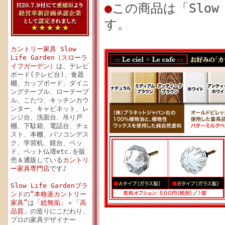
●
この商品は「Slow
す。
カントリー家具 Slow
Life Garden（スローラ
イフガーデン）
は、テレビ
ボード(テレビ台)、食器
棚、カップボード、ダイニ
ングテーブル、ローテーブ
ル、こたつ、キッチンカウ
ンター、キャビネット、レ
ンジ台、洗面台、吊り戸
棚、下駄箱、電話台、チェ
スト、本棚、パソコンデス
ク、学習机、鏡台、ベッ
ド、ペット仏壇etc.を販
売＆通販している
カントリ
ー家具専門店
です♪
Slow Life Gardenブラ
ンド
の
“本格派カントリー
家具”
は
「総無垢」
＋
「高
品質」
の造りにこだわり、
プロの家具デザイナー