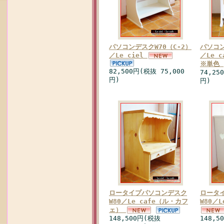
パソコンデスクW70（C-2）
パソコン
／Le ciel
／Le 
※単色
82,500円(税抜 75,000
74,25
円)
円)
ロータイプパソコンデスク
ロータ
W80／Le cafe（ル・カフ
W80／L
ェ）
148,500円(税抜
148,5