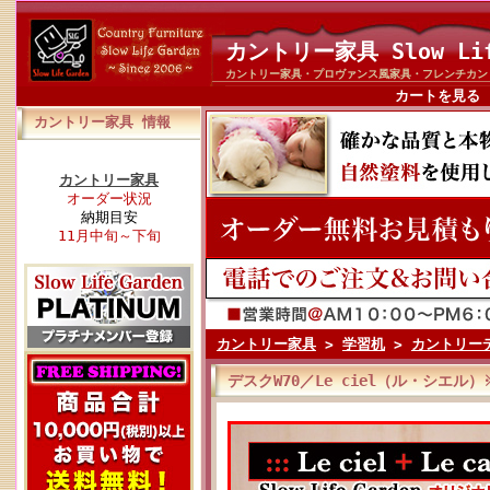
カントリー家具 Slow Li
カントリー家具・プロヴァンス風家具・フレンチカン
カートを見る
カントリー家具 情報
カントリー家具
オーダー状況
納期目安
11月中旬～下旬
カントリー家具
>
学習机
>
カントリー
デスクW70／Le ciel（ル・シエ