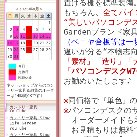
置ける棚を標準装備
＜
2026年8月
＞
もちろん、
全てパイ
日
月
火
水
木
金
土
“美しいパソコンデ
1
2
3
4
5
6
7
8
Gardenブランド
9
10
11
12
13
14
15
（ベニヤ合板等は一
16
17
18
19
20
21
22
違いが分る“本物志向
23
24
25
26
27
28
29
30
31
「素材」「造り」「
今日
「
パソコンデスクW70
定休日
臨時休業
お勧めいたします♪
ネットショップからのカン
トリー家具＆雑貨のオーダ
ーは24時間OKです!
◎
同価格で『単色』
カントリー家具
◎
パソコンデスクの
YouTube
カントリー家具 Slow
オーダーメイドも
Life Garden
お見積もりは無料で
YouTube
カントリー家具 Slow