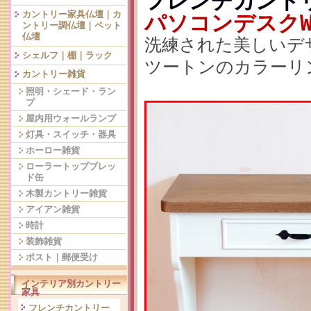
フレンチカント
カントリー家具仏壇｜カ
パソコンデスクW7
ントリー調仏壇｜ペット
仏壇
洗練された美しいデ
シェルフ｜棚｜ラック
ツートンのカラーリ
カントリー雑貨
照明・シェード・ラン
プ
屋内用ウォールランプ
灯具・スイッチ・器具
ホーロー雑貨
ローラートップブレッ
ド缶
木製カントリー雑貨
アイアン雑貨
時計
装飾雑貨
ポスト｜郵便受け
インテリア別カントリー
家具
フレンチカントリー