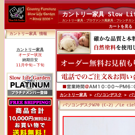
カントリー家具 Slow Li
カントリー家具・プロヴァンス風家具・フレンチカン
カートを見る
カントリー家具 情報
カントリー家具
オーダー状況
納期目安
11月中旬～下旬
カントリー家具
>
パソコンデスク
>
パ
パソコンデスクW70（C-2）／Le ci