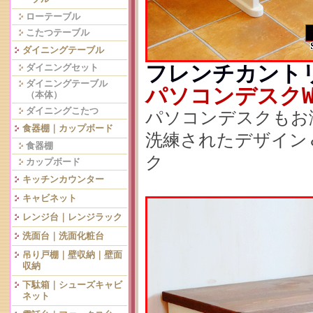
ローテーブル
こたつテーブル
ダイニングテーブル
フレンチカント
ダイニングセット
ダイニングテーブル
パソコンデスクW7
（本体）
ダイニングこたつ
パソコンデスクもお
食器棚｜カップボード
洗練されたデザイン
食器棚
ク
カップボード
キッチンカウンター
キャビネット
レンジ台｜レンジラック
洗面台｜洗面化粧台
吊り戸棚｜壁収納｜壁面
収納
下駄箱｜シューズキャビ
ネット