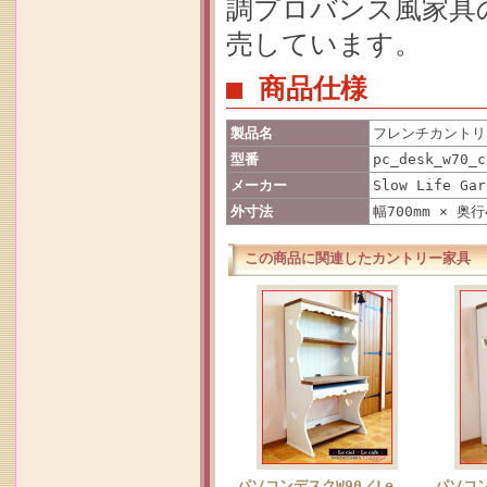
調プロバンス風家具
売しています。
■ 商品仕様
製品名
フレンチカントリー
型番
pc_desk_w70_c
メーカー
Slow Life Gar
外寸法
幅700mm × 奥行
この商品に関連したカントリー家具
パソコンデスクW90／Le
パソコン