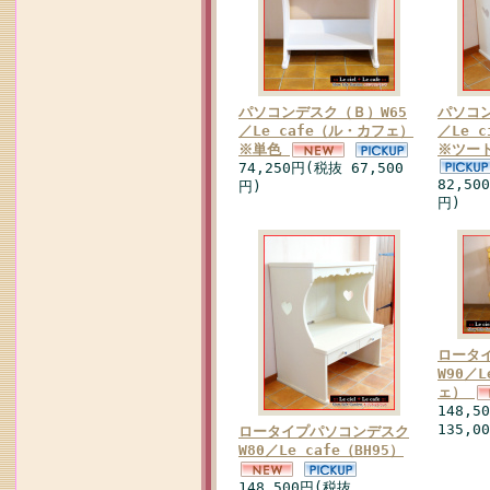
パソコンデスク（Ｂ）W65
パソコン
／Le cafe（ル・カフェ）
／Le 
※単色
※ツー
74,250円(税抜 67,500
82,50
円)
円)
ロータ
W90／
ェ）
148,5
135,0
ロータイプパソコンデスク
W80／Le cafe（BH95）
148,500円(税抜