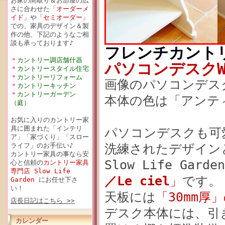
お家の間取り＆お部屋の広
さに合わせた
「オーダーメ
イド」
や
「セミオーダー」
での、家具のデザイン＆製
作の他、下記のようなご相
談も承っております♪
フレンチカント
＊
カントリー調店舗什器
パソコンデスクW7
＊
カントリースタイル住宅
＊
カントリーリフォーム
画像のパソコンデス
＊
カントリーキッチン
＊
カントリーガーデン
本体の色は「アンテ
（庭）
お気に入りのカントリー家
具に囲まれた「インテリ
パソコンデスクも可
ア」「家づくり」「スロー
ライフ」のお手伝い♪
洗練されたデザイン
カントリー家具の事なら安
Slow Life Gar
心と信頼の
カントリー家具
専門店 Slow Life
／Le ciel
」
です。
Garden
にお任せ下さ
い！
天板には
「30mm厚
店長日記はこちら >>
デスク本体には、引
カレンダー