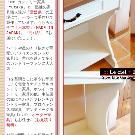
「Mr.カントリー家具
☆Yutaka」と、熟練の家
具職人達が
「愛媛県」
の工
場にて、一つ一つ手作りで
製作しています。もちろん
全て「日本製」(MADE IN
JAPAN)
。
「完成品」
でお
届けいたします。
ハートや星のくり抜きが可
愛いアメリカンカントリー
家具は、世代を越えて多く
のカントリーファンに大人
気！
白を基調とした家やお部屋
によく似合うナチュラルカ
ントリー家具、ホワイトカ
ントリー家具の他、南仏風
の家に合わせたフレンチカ
ントリー家具、プロヴァン
ス風家具、アンティーク風
家具etc.の
「オーダー家
具」
もお任せ♪
（お見積り
無料）