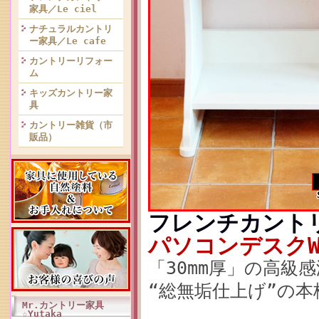
家具／Le ciel
ナチュラルカントリ
ー家具／Le cafe
カントリーリフォー
ム
キッズカントリー家
具
カントリー雑貨（市
販品）
フレンチカント
パソコンデスクW7
「30mm厚」の高級
“総無垢仕上げ”の
Mr.カントリー家具
☆Yutaka