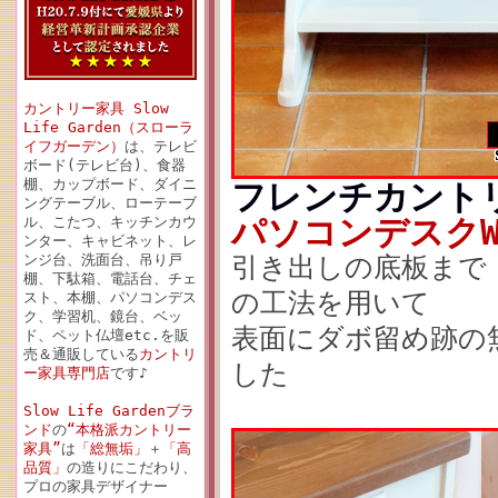
カントリー家具 Slow
Life Garden（スローラ
イフガーデン）
は、テレビ
ボード(テレビ台)、食器
棚、カップボード、ダイニ
フレンチカント
ングテーブル、ローテーブ
パソコンデスクW7
ル、こたつ、キッチンカウ
ンター、キャビネット、レ
ンジ台、洗面台、吊り戸
引き出しの底板まで
棚、下駄箱、電話台、チェ
の工法を用いて
スト、本棚、パソコンデス
ク、学習机、鏡台、ベッ
表面にダボ留め跡の
ド、ペット仏壇etc.を販
売＆通販している
カントリ
した
ー家具専門店
です♪
Slow Life Gardenブラ
ンド
の
“本格派カントリー
家具”
は
「総無垢」
＋
「高
品質」
の造りにこだわり、
プロの家具デザイナー