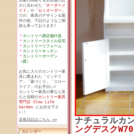
お家の間取り＆お部屋の広
さに合わせた
「オーダーメ
イド」
や
「セミオーダー」
での、家具のデザイン＆製
作の他、下記のようなご相
談も承っております♪
＊
カントリー調店舗什器
＊
カントリースタイル住宅
＊
カントリーリフォーム
＊
カントリーキッチン
＊
カントリーガーデン
（庭）
お気に入りのカントリー家
具に囲まれた「インテリ
ア」「家づくり」「スロー
ライフ」のお手伝い♪
カントリー家具の事なら安
心と信頼の
カントリー家具
専門店 Slow Life
Garden
にお任せ下さ
い！
ナチュラルカ
店長日記はこちら >>
ングデスクW70／
カレンダー