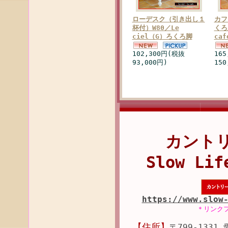
ローデスク（引き出し１
カフ
杯付）W80／Le
くろ
ciel（G）ろくろ脚
ca
102,300円(税抜
16
93,000円)
150
カント
Slow Lif
https://www.slow
＊リンク
【住所】
〒799-1331