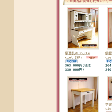
この商品に関連したカントリ
学習机W135／Le
学習
ciel（SP）
ci
363,000円(税抜
26
330,000円)
240
学習
ci