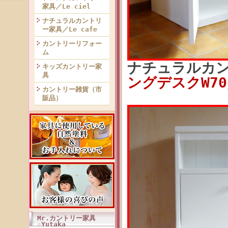
家具／Le ciel
ナチュラルカントリ
ー家具／Le cafe
カントリーリフォー
ム
ナチュラルカ
キッズカントリー家
具
ングデスクW70／
カントリー雑貨（市
販品）
Mr.カントリー家具
☆Yutaka