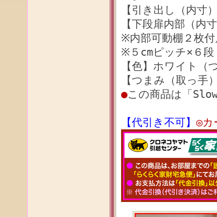
【引き出し（内寸）】 
【下段扉内部（内寸）】
※内部可動棚２枚付
※５cmピッチ×６段
【色】ホワイト（
【つまみ（取っ手
●
この商品は「Slow
【代引き不可】
◎カ