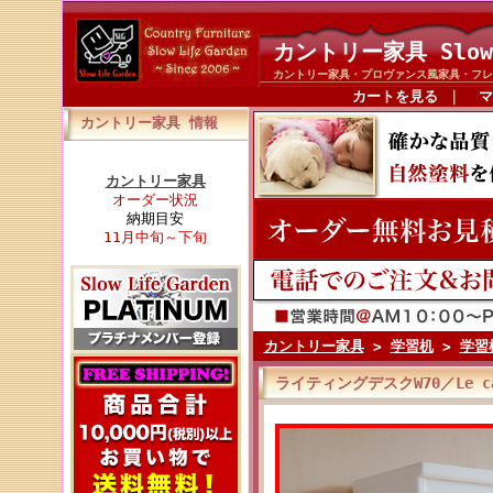
カントリー家具 Slow
カントリー家具・プロヴァンス風家具・フレ
カートを見る
｜
マ
カントリー家具 情報
カントリー家具
オーダー状況
納期目安
11月中旬～下旬
カントリー家具
>
学習机
>
学習
ライティングデスクW70／Le c