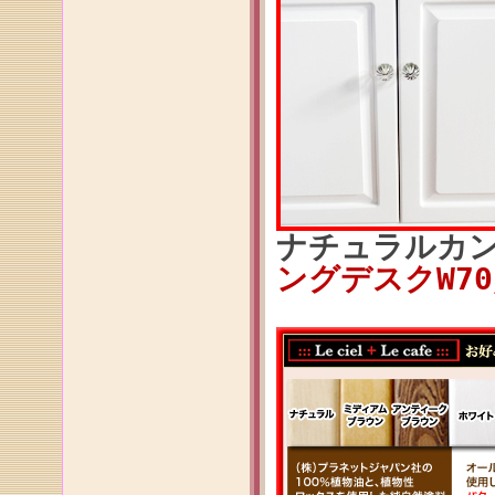
ナチュラルカ
ングデスクW70／