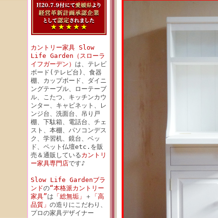
カントリー家具 Slow
Life Garden（スローラ
イフガーデン）
は、テレビ
ボード(テレビ台)、食器
棚、カップボード、ダイニ
ングテーブル、ローテーブ
ル、こたつ、キッチンカウ
ンター、キャビネット、レ
ンジ台、洗面台、吊り戸
棚、下駄箱、電話台、チェ
スト、本棚、パソコンデス
ク、学習机、鏡台、ベッ
ド、ペット仏壇etc.を販
売＆通販している
カントリ
ー家具専門店
です♪
Slow Life Gardenブラ
ンド
の
“本格派カントリー
家具”
は
「総無垢」
＋
「高
品質」
の造りにこだわり、
プロの家具デザイナー