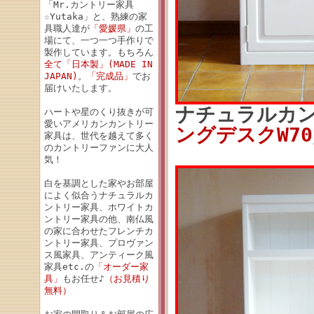
「Mr.カントリー家具
☆Yutaka」と、熟練の家
具職人達が
「愛媛県」
の工
場にて、一つ一つ手作りで
製作しています。もちろん
全て「日本製」(MADE IN
JAPAN)
。
「完成品」
でお
届けいたします。
ナチュラルカ
ハートや星のくり抜きが可
愛いアメリカンカントリー
ングデスクW70／
家具は、世代を越えて多く
のカントリーファンに大人
気！
白を基調とした家やお部屋
によく似合うナチュラルカ
ントリー家具、ホワイトカ
ントリー家具の他、南仏風
の家に合わせたフレンチカ
ントリー家具、プロヴァン
ス風家具、アンティーク風
家具etc.の
「オーダー家
具」
もお任せ♪
（お見積り
無料）