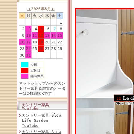
＜
2026年8月
＞
日
月
火
水
木
金
土
1
2
3
4
5
6
7
8
9
10
11
12
13
14
15
16
17
18
19
20
21
22
23
24
25
26
27
28
29
30
31
今日
定休日
臨時休業
ネットショップからのカン
トリー家具＆雑貨のオーダ
ーは24時間OKです!
カントリー家具
YouTube
カントリー家具 Slow
Life Garden
YouTube
カントリー家具 Slow