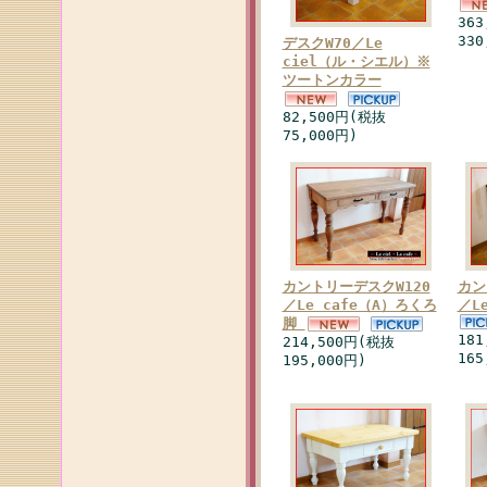
36
330
デスクW70／Le
ciel（ル・シエル）※
ツートンカラー
82,500円(税抜
75,000円)
カントリーデスクW120
カン
／Le cafe（A）ろくろ
／L
脚
18
214,500円(税抜
165
195,000円)