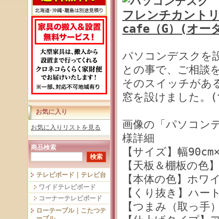
フレンチカントリ
cafe（G）(オ
パソコンデスクを
との事で、ご相談
そのスイッチがあ
窓を設けました。(^
お気に入り
画像の「パソコンデス
お気に入りリストを見る
様詳細
商品検索
【サイズ】幅90cm×
【天板＆棚板の色
テレビボード｜テレビ台
【本体の色】ホワ
ワイドテレビボード
【くり抜き】ハー
コーナーテレビボード
【つまみ（取っ手
ローテーブル｜こたつテ
ーブル