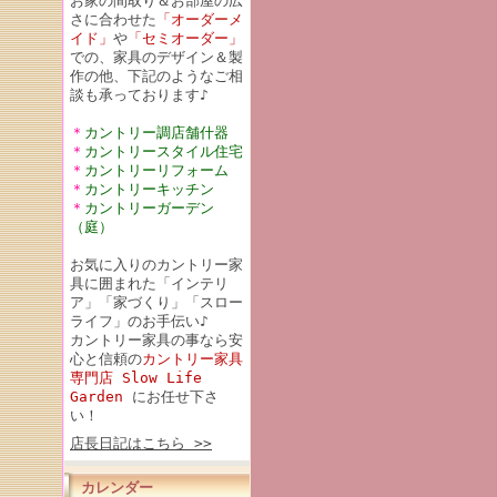
お家の間取り＆お部屋の広
さに合わせた
「オーダーメ
イド」
や
「セミオーダー」
での、家具のデザイン＆製
作の他、下記のようなご相
談も承っております♪
＊
カントリー調店舗什器
＊
カントリースタイル住宅
＊
カントリーリフォーム
＊
カントリーキッチン
＊
カントリーガーデン
（庭）
お気に入りのカントリー家
具に囲まれた「インテリ
ア」「家づくり」「スロー
ライフ」のお手伝い♪
カントリー家具の事なら安
心と信頼の
カントリー家具
専門店 Slow Life
Garden
にお任せ下さ
い！
店長日記はこちら >>
カレンダー