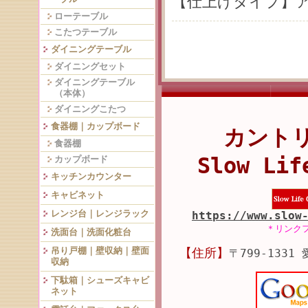
【仕上げタイプ】ア
ローテーブル
こたつテーブル
ダイニングテーブル
ダイニングセット
ダイニングテーブル
（本体）
ダイニングこたつ
食器棚｜カップボード
カント
食器棚
Slow Lif
カップボード
キッチンカウンター
キャビネット
レンジ台｜レンジラック
https://www.slow
＊リンク
洗面台｜洗面化粧台
吊り戸棚｜壁収納｜壁面
【住所】
〒799-1331
収納
下駄箱｜シューズキャビ
ネット