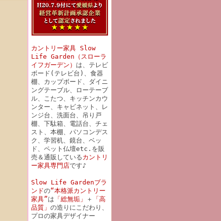
カントリー家具 Slow
Life Garden（スローラ
イフガーデン）
は、テレビ
ボード(テレビ台)、食器
棚、カップボード、ダイニ
ングテーブル、ローテーブ
ル、こたつ、キッチンカウ
ンター、キャビネット、レ
ンジ台、洗面台、吊り戸
棚、下駄箱、電話台、チェ
スト、本棚、パソコンデス
ク、学習机、鏡台、ベッ
ド、ペット仏壇etc.を販
売＆通販している
カントリ
ー家具専門店
です♪
Slow Life Gardenブラ
ンド
の
“本格派カントリー
家具”
は
「総無垢」
＋
「高
品質」
の造りにこだわり、
プロの家具デザイナー