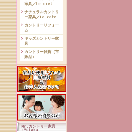
家具／Le ciel
ナチュラルカントリ
ー家具／Le cafe
カントリーリフォー
ム
キッズカントリー家
具
カントリー雑貨（市
販品）
Mr.カントリー家具
☆Yutaka