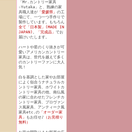
「Mr.カントリー家具
☆Yutaka」と、熟練の家
具職人達が
「愛媛県」
の工
場にて、一つ一つ手作りで
製作しています。もちろん
全て「日本製」(MADE IN
JAPAN)
。
「完成品」
でお
届けいたします。
ハートや星のくり抜きが可
愛いアメリカンカントリー
家具は、世代を越えて多く
のカントリーファンに大人
気！
白を基調とした家やお部屋
によく似合うナチュラルカ
ントリー家具、ホワイトカ
ントリー家具の他、南仏風
の家に合わせたフレンチカ
ントリー家具、プロヴァン
ス風家具、アンティーク風
家具etc.の
「オーダー家
具」
もお任せ♪
（お見積り
無料）