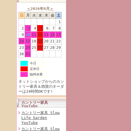
＜
2026年8月
＞
日
月
火
水
木
金
土
1
2
3
4
5
6
7
8
9
10
11
12
13
14
15
16
17
18
19
20
21
22
23
24
25
26
27
28
29
30
31
今日
定休日
臨時休業
ネットショップからのカン
トリー家具＆雑貨のオーダ
ーは24時間OKです!
カントリー家具
YouTube
カントリー家具 Slow
Life Garden
YouTube
カントリー家具 Slow