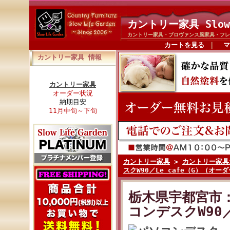
カントリー家具 Slow
カントリー家具・プロヴァンス風家具・フレ
カートを見る
｜
マ
カントリー家具 情報
カントリー家具
オーダー状況
納期目安
11月中旬～下旬
カントリー家具
>
カントリー家具
スクW90／Le cafe（G）（オー
栃木県宇都宮市
コンデスクW90