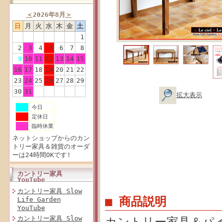
＜
2026年8月
＞
日
月
火
水
木
金
土
1
2
3
4
5
6
7
8
9
10
11
12
13
14
15
16
17
18
19
20
21
22
23
24
25
26
27
28
29
30
31
拡大表示
今日
定休日
臨時休業
ネットショップからのカン
トリー家具＆雑貨のオーダ
ーは24時間OKです!
カントリー家具
YouTube
カントリー家具 Slow
■ 商品説明
Life Garden
YouTube
カントリー家具 Slow
カントリー家具＆パ