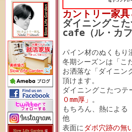
カントリー家具
ダイニングこたつ
cafe（ル・カ
パイン材のぬくもり
冬期シーズンは「こ
お洒落な「ダイニン
頂けます。
ダイニングこたつテ
０mm厚」
。
もちろん、熱による
他
表面に
ダボ穴跡の無