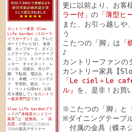
更に以前より、お客
ラー付」
の
「薄型ヒ
また、お引っ越しや
カントリー家具 Slow
う
Life Garden（スローラ
イフガーデン）
は、テレビ
こたつの「脚」は
「
ボード(テレビ台)、食器
棚、カップボード、ダイニ
♪
ングテーブル、ローテーブ
ル、こたつ、キッチンカウ
カントリーファンの
ンター、キャビネット、レ
ンジ台、洗面台、吊り戸
カントリー家具【Slow
棚、下駄箱、電話台、チェ
「Le ciel＋Le c
スト、本棚、パソコンデス
ク、学習机、鏡台、ベッ
ル』
を、是非！お買
ド、ペット仏壇etc.を販
売＆通販している
カントリ
ー家具専門店
です♪
※こたつの「脚」と
Slow Life Gardenブラ
ンド
の
“本格派カントリー
※ダイニングテーブ
家具”
は
「総無垢」
＋
「高
品質」
の造りにこだわり、
付属の金具（蝶ネジ
プロの家具デザイナー