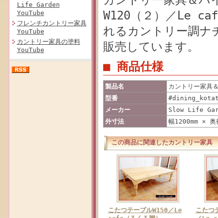
Life Garden
W120（２）／Le 
YouTube
フレンチカントリー家具
れるカントリー調ナ
YouTube
カントリー家具の塗料
販売しています。
YouTube
■ 商品仕様
製品名
カントリー家具＆
型番
#dining_kota
メーカー
Slow Life Ga
外寸法
幅1200mm × 奥
この商品に関連したカントリー家具
こたつテーブルW150／Le
こたつテ