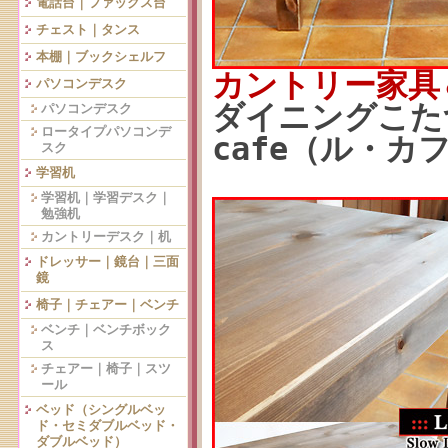
電話台｜ファックス台
チェスト｜タンス
本棚｜ブックシェルフ
カントリー家具
パソコンデスク
ダイニングこたつ
パソコンデスク
ロータイプパソコンデ
cafe（ル・カ
スク
学習机
学習机｜学習デスク｜
勉強机
カントリーデスク｜机
ドレッサー｜鏡台｜三面
鏡
椅子｜チェアー｜ベンチ
ベンチ｜ベンチボック
ス
チェアー｜椅子｜スツ
ール
ベッド（シングルベッ
ド・セミダブルベッド・
ダブルベッド）