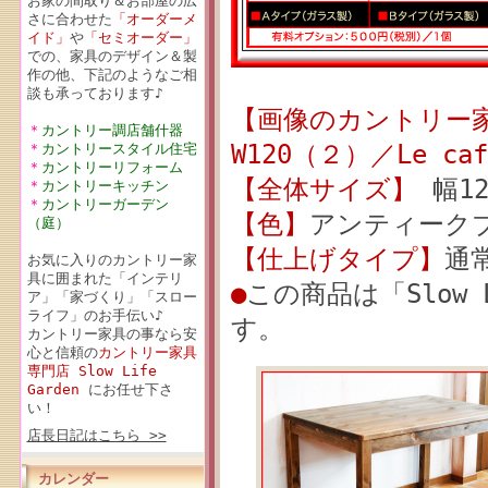
お家の間取り＆お部屋の広
さに合わせた
「オーダーメ
イド」
や
「セミオーダー」
での、家具のデザイン＆製
作の他、下記のようなご相
談も承っております♪
【画像のカントリー
＊
カントリー調店舗什器
W120（２）／Le c
＊
カントリースタイル住宅
＊
カントリーリフォーム
【全体サイズ】
幅12
＊
カントリーキッチン
＊
カントリーガーデン
【色】
アンティーク
（庭）
【仕上げタイプ】
通
お気に入りのカントリー家
具に囲まれた「インテリ
●
この商品は「Slow 
ア」「家づくり」「スロー
ライフ」のお手伝い♪
す。
カントリー家具の事なら安
心と信頼の
カントリー家具
専門店 Slow Life
Garden
にお任せ下さ
い！
店長日記はこちら >>
カレンダー