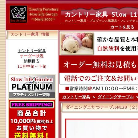
カントリー家具 Slow Li
カントリー家具・プロヴァンス風家具・フレンチカ
カートを見る
カントリー家具 情報
カントリー家具
オーダー状況
納期目安
11月中旬～下旬
カントリー家具
>
ダイニングテーブル
ダイニングこたつテーブルW120（２）