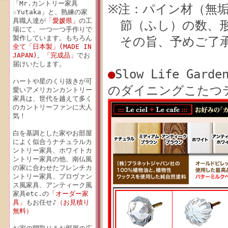
「Mr.カントリー家具
※注：パイン材（無
☆Yutaka」と、熟練の家
具職人達が
「愛媛県」
の工
節（ふし）の数、形
場にて、一つ一つ手作りで
製作しています。もちろん
その旨、予めご了承
全て「日本製」(MADE IN
JAPAN)
。
「完成品」
でお
届けいたします。
●
Slow Life Gar
ハートや星のくり抜きが可
のダイニングこたつ
愛いアメリカンカントリー
家具は、世代を越えて多く
のカントリーファンに大人
気！
白を基調とした家やお部屋
によく似合うナチュラルカ
ントリー家具、ホワイトカ
ントリー家具の他、南仏風
の家に合わせたフレンチカ
ントリー家具、プロヴァン
ス風家具、アンティーク風
家具etc.の
「オーダー家
具」
もお任せ♪
（お見積り
無料）