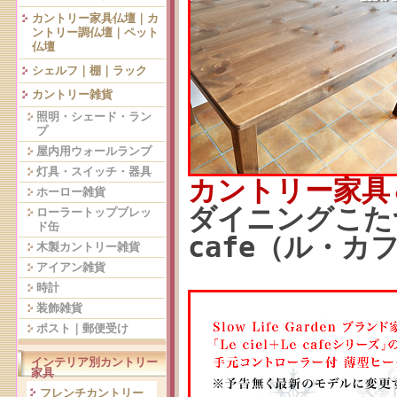
カントリー家具仏壇｜カ
ントリー調仏壇｜ペット
仏壇
シェルフ｜棚｜ラック
カントリー雑貨
照明・シェード・ラン
プ
屋内用ウォールランプ
灯具・スイッチ・器具
カントリー家具
ホーロー雑貨
ダイニングこたつ
ローラートップブレッ
ド缶
cafe（ル・カ
木製カントリー雑貨
アイアン雑貨
時計
装飾雑貨
ポスト｜郵便受け
インテリア別カントリー
家具
フレンチカントリー