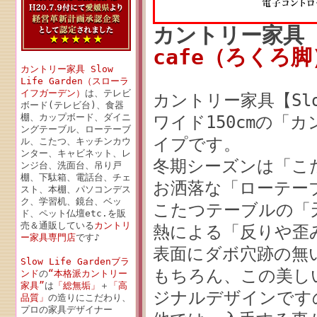
カントリー家具
cafe（
ろくろ脚
カントリー家具 Slow
Life Garden（スローラ
イフガーデン）
は、テレビ
カントリー家具【Slo
ボード(テレビ台)、食器
棚、カップボード、ダイニ
ワイド150cmの「
ングテーブル、ローテーブ
イプです。
ル、こたつ、キッチンカウ
ンター、キャビネット、レ
冬期シーズンは「こ
ンジ台、洗面台、吊り戸
棚、下駄箱、電話台、チェ
お洒落な「ローテー
スト、本棚、パソコンデス
ク、学習机、鏡台、ベッ
こたつテーブルの「
ド、ペット仏壇etc.を販
売＆通販している
カントリ
熱による「反りや歪
ー家具専門店
です♪
表面にダボ穴跡の無
Slow Life Gardenブラ
もちろん、この美しい「
ンド
の
“本格派カントリー
家具”
は
「総無垢」
＋
「高
ジナルデザインです
品質」
の造りにこだわり、
プロの家具デザイナー