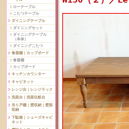
ローテーブル
こたつテーブル
ダイニングテーブル
ダイニングセット
ダイニングテーブル
（本体）
ダイニングこたつ
食器棚｜カップボード
食器棚
カップボード
キッチンカウンター
キャビネット
レンジ台｜レンジラック
洗面台｜洗面化粧台
吊り戸棚｜壁収納｜壁面
収納
下駄箱｜シューズキャビ
ネット