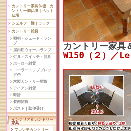
カントリー家具仏壇｜カ
ントリー調仏壇｜ペット
仏壇
シェルフ｜棚｜ラック
カントリー雑貨
照明・シェード・ラン
プ
カントリー家具
屋内用ウォールランプ
W150（２）／Le
灯具・スイッチ・器具
ホーロー雑貨
ローラートップブレッ
ド缶
木製カントリー雑貨
アイアン雑貨
時計
装飾雑貨
ポスト｜郵便受け
インテリア別カントリー
家具
フレンチカントリー