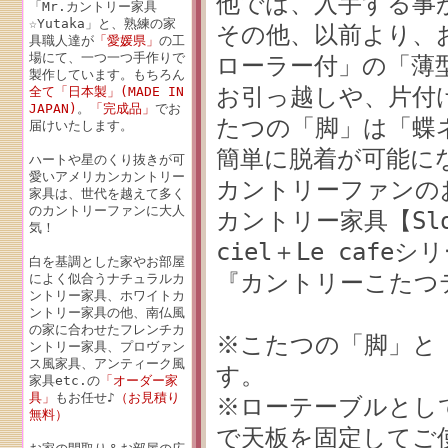
他では、入手する事
「Mr.カントリー家具
☆Yutaka」と、熟練の家
その他、以前より、
具職人達が
「愛媛県」
の工
場にて、一つ一つ手作りで
ローラー付」の「薄
製作しています。もちろん
お引っ越しや、片付
全て「日本製」(MADE IN
JAPAN)
。
「完成品」
でお
たつの「脚」は「蝶
届けいたします。
簡単に脱着が可能に
ハートや星のくり抜きが可
愛いアメリカンカントリー
カントリーファンの
家具は、世代を越えて多く
のカントリーファンに大人
カントリー家具【Slow
気！
ciel＋Le cafeシ
白を基調とした家やお部屋
『カントリーこたつ
によく似合うナチュラルカ
ントリー家具、ホワイトカ
ントリー家具の他、南仏風
の家に合わせたフレンチカ
※こたつの「脚」と
ントリー家具、プロヴァン
ス風家具、アンティーク風
す。
家具etc.の
「オーダー家
具」
もお任せ♪
（お見積り
※ローテーブルとし
無料）
で天板を固定してご