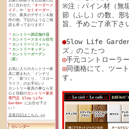
お家の間取り＆お部屋の広
※注：パイン材（無
さに合わせた
「オーダーメ
イド」
や
「セミオーダー」
節（ふし）の数、形
での、家具のデザイン＆製
作の他、下記のようなご相
旨、予めご了承下さ
談も承っております♪
＊
カントリー調店舗什器
＊
カントリースタイル住宅
●
Slow Life Gar
＊
カントリーリフォーム
ズ」のこたつ
＊
カントリーキッチン
＊
カントリーガーデン
◎
手元コントローラー
（庭）
◎
同価格にて、ツー
お気に入りのカントリー家
具に囲まれた「インテリ
す。
ア」「家づくり」「スロー
ライフ」のお手伝い♪
カントリー家具の事なら安
心と信頼の
カントリー家具
専門店 Slow Life
Garden
にお任せ下さ
い！
店長日記はこちら >>
カレンダー