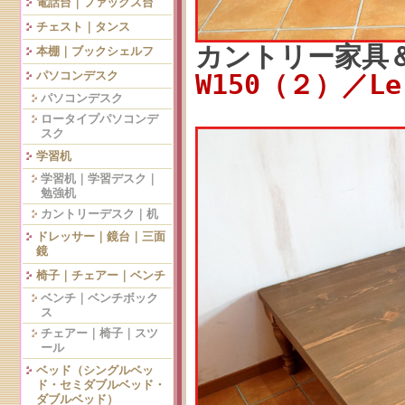
電話台｜ファックス台
チェスト｜タンス
カントリー家具
本棚｜ブックシェルフ
パソコンデスク
W150（２）／Le
パソコンデスク
ロータイプパソコンデ
スク
学習机
学習机｜学習デスク｜
勉強机
カントリーデスク｜机
ドレッサー｜鏡台｜三面
鏡
椅子｜チェアー｜ベンチ
ベンチ｜ベンチボック
ス
チェアー｜椅子｜スツ
ール
ベッド（シングルベッ
ド・セミダブルベッド・
ダブルベッド）