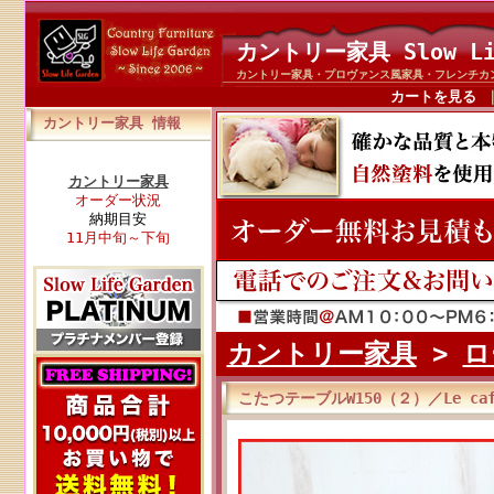
カントリー家具 Slow Li
カントリー家具・プロヴァンス風家具・フレンチカ
カートを見る
カントリー家具 情報
カントリー家具
オーダー状況
納期目安
11月中旬～下旬
カントリー家具
>
ロ
こたつテーブルW150（２）／Le c