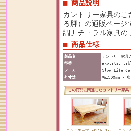
■ 商品説明
カントリー家具のこたつ
ろ脚）の通販ページ
調ナチュラル家具の
■ 商品仕様
製品名
カントリー家具こ
型番
#kotatsu_tab
メーカー
Slow Life Ga
外寸法
幅1500mm × 奥
この商品に関連したカントリー家具
こたつテーブルW150／Le
こたつ