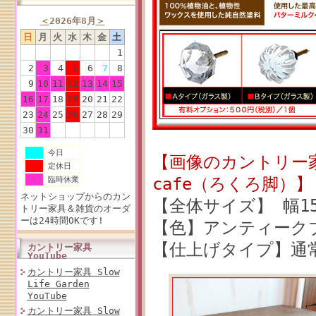
＜
2026年8月
＞
日
月
火
水
木
金
土
1
2
3
4
5
6
7
8
9
10
11
12
13
14
15
16
17
18
19
20
21
22
23
24
25
26
27
28
29
30
31
今日
【画像のカントリー家
定休日
cafe（ろくろ脚）】
臨時休業
ネットショップからのカン
【全体サイズ】 幅150
トリー家具＆雑貨のオーダ
ーは24時間OKです!
【色】アンティーク
【仕上げタイプ】通
カントリー家具
YouTube
カントリー家具 Slow
Life Garden
YouTube
カントリー家具 Slow