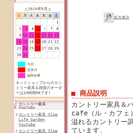
＜
2026年8月
＞
日
月
火
水
木
金
土
拡大表示
1
2
3
4
5
6
7
8
9
10
11
12
13
14
15
16
17
18
19
20
21
22
23
24
25
26
27
28
29
30
31
今日
定休日
臨時休業
ネットショップからのカン
トリー家具＆雑貨のオーダ
■ 商品説明
ーは24時間OKです!
カントリー家具＆パ
カントリー家具
YouTube
cafe（ル・カフ
カントリー家具 Slow
Life Garden
溢れるカントリー
YouTube
ています。
カントリー家具 Slow