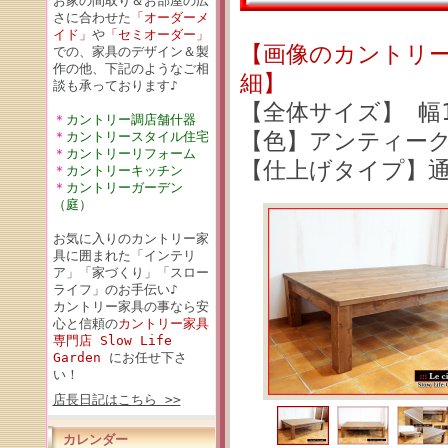
お家の間取り＆お部屋の広
さに合わせた
「オーダーメ
イド」
や
「セミオーダー」
【画像のカントリー
での、家具のデザイン＆製
作の他、下記のようなご相
細】
談も承っております♪
【全体サイズ】 幅15
＊
カントリー調店舗什器
【色】アンティー
＊
カントリースタイル住宅
＊
カントリーリフォーム
【仕上げタイプ】
＊
カントリーキッチン
＊
カントリーガーデン
（庭）
お気に入りのカントリー家
具に囲まれた「インテリ
ア」「家づくり」「スロー
ライフ」のお手伝い♪
カントリー家具の事なら安
心と信頼の
カントリー家具
専門店 Slow Life
Garden
にお任せ下さ
い！
店長日記はこちら >>
カレンダー