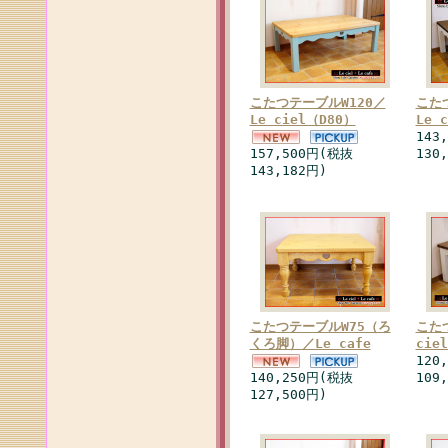
こたつテーブルW120／
こた
Le ciel（D80）
Le 
143
157,500円(税抜
130
143,182円)
こたつテーブルW75（ろ
こた
くろ脚）／Le cafe
cie
120
140,250円(税抜
109
127,500円)