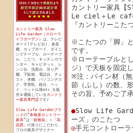
カントリー家具【Sl
Le ciel＋Le c
『カントリーこた
カントリー家具 Slow
Life Garden（スローラ
イフガーデン）
は、テレビ
※こたつの「脚」
ボード(テレビ台)、食器
です。
棚、カップボード、ダイニ
ングテーブル、ローテーブ
※ローテーブルと
ル、こたつ、キッチンカウ
ンター、キャビネット、レ
ジ）で天板を固定
ンジ台、洗面台、吊り戸
棚、下駄箱、電話台、チェ
※注：パイン材（
スト、本棚、パソコンデス
節（ふし）の数、
ク、学習机、鏡台、ベッ
ド、ペット仏壇etc.を販
その旨、予めご了
売＆通販している
カントリ
ー家具専門店
です♪
●
Slow Life G
Slow Life Gardenブラ
ンド
の
“本格派カントリー
ーズ」のこたつ
家具”
は
「総無垢」
＋
「高
品質」
の造りにこだわり、
◎
手元コントローラ
プロの家具デザイナー