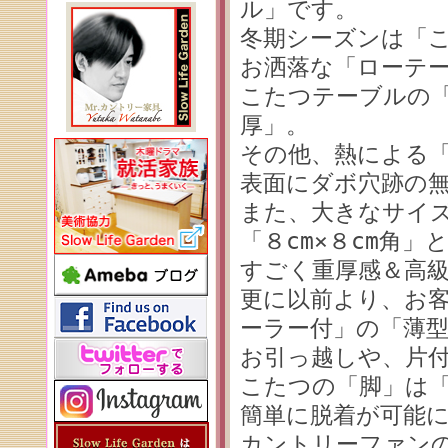
ル」です。
冬期シーズンは「
お洒落な「ローテ
こたつテーブルの「
厚」。
その他、熱による
表面にダボ穴跡の
また、大きなサイ
「８cm×８cm角
すごく重厚感＆高級
更に以前より、お
ーラー付」の「薄型
お引っ越しや、片
こたつの「脚」は
簡単に脱着が可能に
カントリーファン