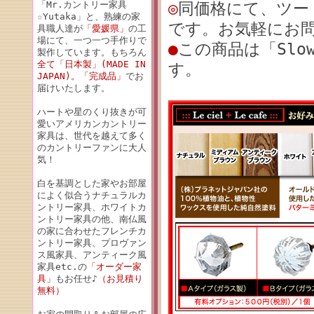
「Mr.カントリー家具
◎
同価格にて、ツー
☆Yutaka」と、熟練の家
です。お気軽にお
具職人達が
「愛媛県」
の工
場にて、一つ一つ手作りで
●
この商品は「Slow
製作しています。もちろん
全て「日本製」(MADE IN
す。
JAPAN)
。
「完成品」
でお
届けいたします。
ハートや星のくり抜きが可
愛いアメリカンカントリー
家具は、世代を越えて多く
のカントリーファンに大人
気！
白を基調とした家やお部屋
によく似合うナチュラルカ
ントリー家具、ホワイトカ
ントリー家具の他、南仏風
の家に合わせたフレンチカ
ントリー家具、プロヴァン
ス風家具、アンティーク風
家具etc.の
「オーダー家
具」
もお任せ♪
（お見積り
無料）