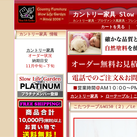
カントリー家具 Slow 
カントリー家具・プロヴァンス風家具・フレン
カートを見る
｜
カントリー家具 情報
カントリー家具
オーダー状況
納期目安
11月中旬～下旬
カントリー家具
>
ローテーブル｜
こたつテーブルW150（２）／Le