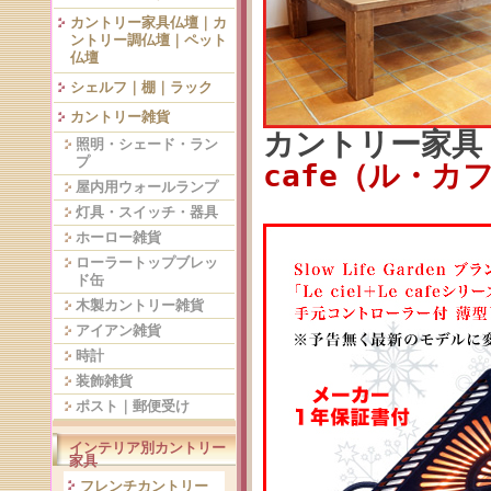
カントリー家具仏壇｜カ
ントリー調仏壇｜ペット
仏壇
シェルフ｜棚｜ラック
カントリー雑貨
カントリー家
照明・シェード・ラン
プ
cafe（ル・カ
屋内用ウォールランプ
灯具・スイッチ・器具
ホーロー雑貨
ローラートップブレッ
ド缶
木製カントリー雑貨
アイアン雑貨
時計
装飾雑貨
ポスト｜郵便受け
インテリア別カントリー
家具
フレンチカントリー