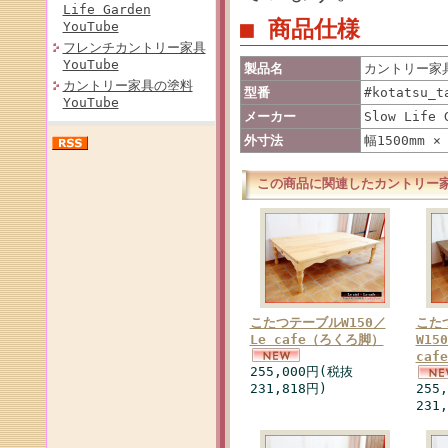
Life Garden
■ 商品仕様
YouTube
フレンチカントリー家具
YouTube
製品名
カントリー家具
カントリー家具の塗料
型番
#kotatsu_t
YouTube
メーカー
Slow Life 
外寸法
幅1500mm ×
この商品に関連したカントリー
こたつテーブルW150／
こた
Le cafe（ろくろ脚）
W15
ca
255,000円(税抜
231,818円)
255
231