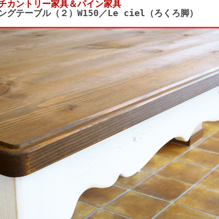
チカントリー家具＆パイン家具
ングテーブル（２）W150／Le ciel（ろくろ脚）