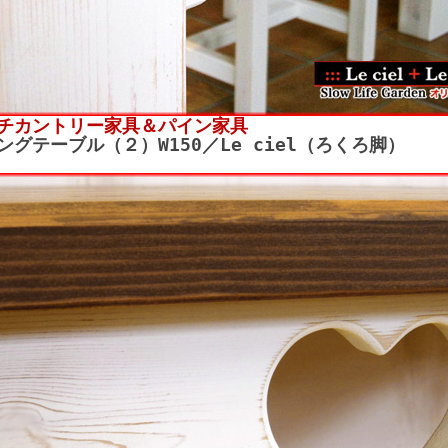
チカントリー家具＆パイン家具
ングテーブル（２）W150／Le ciel（ろくろ脚）