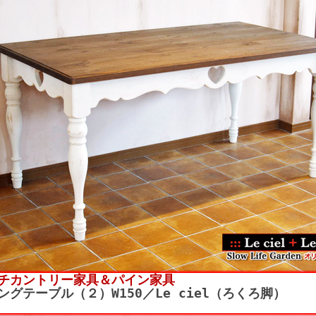
チカントリー家具＆パイン家具
ングテーブル（２）W150／Le ciel（ろくろ脚）