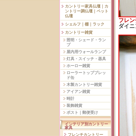
カントリー家具仏壇｜カ
ントリー調仏壇｜ペット
仏壇
フレン
シェルフ｜棚｜ラック
ダイニ
カントリー雑貨
照明・シェード・ラン
プ
屋内用ウォールランプ
灯具・スイッチ・器具
ホーロー雑貨
ローラートップブレッ
ド缶
木製カントリー雑貨
アイアン雑貨
時計
装飾雑貨
ポスト｜郵便受け
インテリア別カントリー
家具
フレンチカントリー