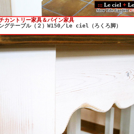
チカントリー家具＆パイン家具
ングテーブル（２）W150／Le ciel（ろくろ脚）