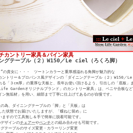
チカントリー家具＆パイン家具
ングテーブル（２）W150／Le ciel（ろくろ脚）
向”の貴女に・・・ ツートンカラーと重厚感溢れる角脚が魅力的な
カントリー＆プロバンス風デザインの「ダイニングテーブル（２）W150／Le 
れる「３cm厚」の重厚な天板と、長年お使い頂けるよう、引出しの「底板」
 Life Gardenオリジナルブランド」のカントリー家具」は、ベニヤ合板な
イン無垢材」を用い、細部まで丁寧に仕上げてあるのが自慢です。
止の為、ダイニングテーブルの「脚」と「天板」は
た状態でお届けいたしますが、「蝶ねじ留め」に
ますので工具無し＆手で簡単に脱着可能です。
のデザインの
チェアー
や
ベンチ
との組み合わせも可能です。
ングテーブルのサイズ変更・カラーリング変更