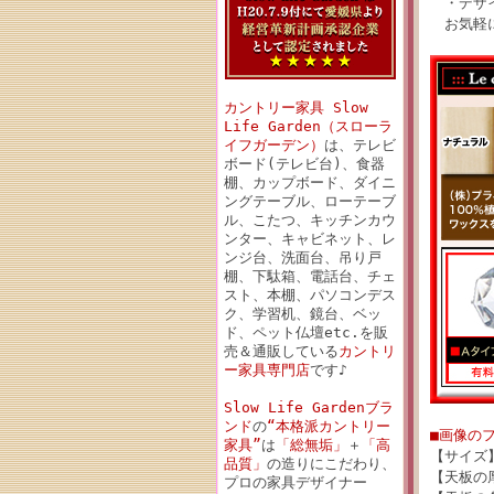
・デザイ
お気軽に
カントリー家具 Slow
Life Garden（スローラ
イフガーデン）
は、テレビ
ボード(テレビ台)、食器
棚、カップボード、ダイニ
ングテーブル、ローテーブ
ル、こたつ、キッチンカウ
ンター、キャビネット、レ
ンジ台、洗面台、吊り戸
棚、下駄箱、電話台、チェ
スト、本棚、パソコンデス
ク、学習机、鏡台、ベッ
ド、ペット仏壇etc.を販
売＆通販している
カントリ
ー家具専門店
です♪
Slow Life Gardenブラ
ンド
の
“本格派カントリー
■画像の
家具”
は
「総無垢」
＋
「高
【サイズ】
品質」
の造りにこだわり、
【天板の厚
プロの家具デザイナー