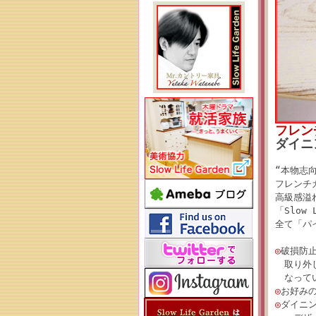
フレン
ダイニ
“本物志
フレンチ
高級感溢
「Slow
全て「パ
◎
破損防
取り外し
なってい
◎
お好み
◎
ダイニ