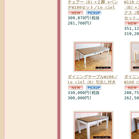
チェアー（D）×２脚 +ベン
W110
チW100セット／Le ciel
（B）×
クス（収
309,870円(税抜
セット」
281,700円)
351,1
319,2
ダイニングテーブルW200／
ダイニ
Le ciel（B）引出し付き
W160（
330,000円(税抜
288,7
300,000円)
262,5