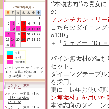
“本物志向”の貴女
＜
2026年8月
＞
の
日
月
火
水
木
金
土
フレンチカントリー
1
2
3
4
5
6
7
8
こちらのダイニング
9
10
11
12
13
14
15
W130
」
16
17
18
19
20
21
22
23
24
25
26
27
28
29
＋「
チェアー（D）×
30
31
今日
パイン無垢材の温も
定休日
臨時休業
セット。
ネットショップからのカン
トリー家具＆雑貨のオーダ
ダイニングテーブル
ーは24時間OKです!
を採用。
カントリー家具
更に、長年お使い頂
YouTube
カントリー家具 Slow
ン無垢材』を用いた
Life Garden
YouTube
本物志向のダイニング
カントリー家具 Slow