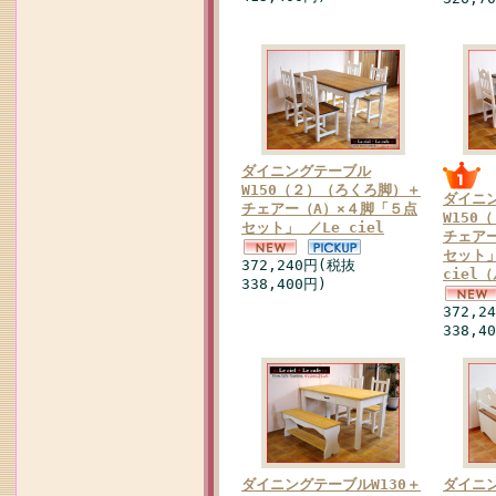
ダイニングテーブル
W150（２）（ろくろ脚）＋
ダイニ
チェアー（A）×４脚「５点
W150
セット」 ／Le ciel
チェア
セット」
372,240円(税抜
ciel
338,400円)
372,2
338,4
ダイニングテーブルW130＋
ダイニ