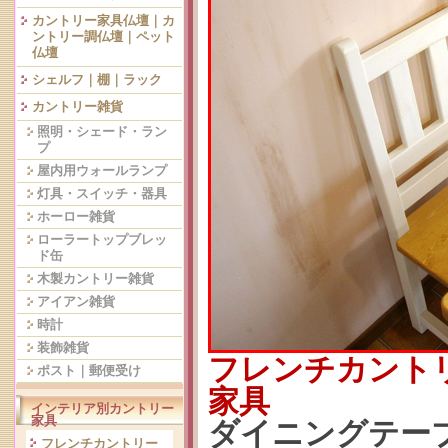
カントリー家具仏壇｜カ
ントリー調仏壇｜ペット
仏壇
シェルフ｜棚｜ラック
カントリー雑貨
照明・シェード・ラン
プ
屋内用ウォールランプ
灯具・スイッチ・器具
ホーロー雑貨
ローラートップブレッ
ド缶
木製カントリー雑貨
アイアン雑貨
時計
装飾雑貨
フレンチカント
ポスト｜郵便受け
家具
インテリア別カントリー
家具
ダイニングテーブ
フレンチカントリー