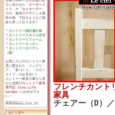
お家の間取り＆お部屋の広
さに合わせた
「オーダーメ
イド」
や
「セミオーダー」
での、家具のデザイン＆製
作の他、下記のようなご相
談も承っております♪
＊
カントリー調店舗什器
＊
カントリースタイル住宅
＊
カントリーリフォーム
＊
カントリーキッチン
＊
カントリーガーデン
（庭）
お気に入りのカントリー家
具に囲まれた「インテリ
ア」「家づくり」「スロー
ライフ」のお手伝い♪
カントリー家具の事なら安
心と信頼の
カントリー家具
フレンチカント
専門店 Slow Life
Garden
にお任せ下さ
家具
い！
チェアー（D）／
店長日記はこちら >>
カレンダー