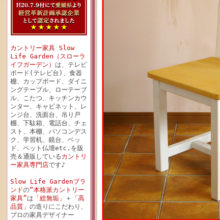
カントリー家具 Slow
Life Garden（スローラ
イフガーデン）
は、テレビ
ボード(テレビ台)、食器
棚、カップボード、ダイニ
ングテーブル、ローテーブ
ル、こたつ、キッチンカウ
ンター、キャビネット、レ
ンジ台、洗面台、吊り戸
棚、下駄箱、電話台、チェ
スト、本棚、パソコンデス
ク、学習机、鏡台、ベッ
ド、ペット仏壇etc.を販
売＆通販している
カントリ
ー家具専門店
です♪
Slow Life Gardenブラ
ンド
の
“本格派カントリー
家具”
は
「総無垢」
＋
「高
品質」
の造りにこだわり、
プロの家具デザイナー