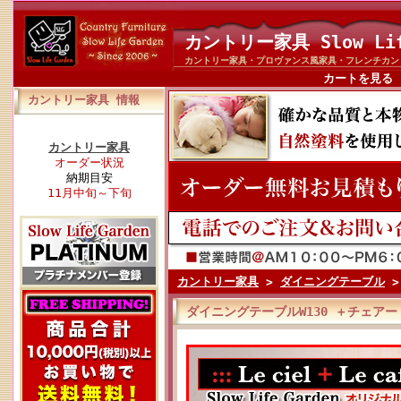
カントリー家具 Slow Li
カントリー家具・プロヴァンス風家具・フレンチカン
カートを見る
カントリー家具 情報
カントリー家具
オーダー状況
納期目安
11月中旬～下旬
カントリー家具
>
ダイニングテーブル
ダイニングテーブルW130 ＋チェアー（