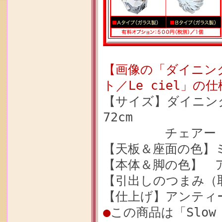
【画像の「ダイニング
ト／Le ciel」の
【サイズ】ダイニング
72cm
チェアー（D）：幅
【天板＆座面の色】
【本体＆脚の色】 
【引出しのつまみ（
【仕上げ】アンティ
●
この商品は「Slow