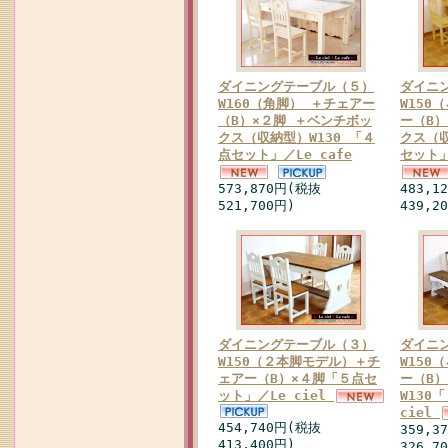
ダイニングテーブル（５）
ダイニ
W160（角脚） ＋チェアー
W150
（B）×２脚 ＋ベンチボッ
ー（B
クス（収納型）W130 「４
クス（収
点セット」／Le cafe
セット」
573,870円(税抜
483,1
521,700円)
439,2
ダイニングテーブル（３）
ダイニ
W150（２本脚モデル）＋チ
W150
ェアー（B）×４脚「５点セ
ー（B
ット」／Le ciel
W130
ciel
454,740円(税抜
359,3
413,400円)
326,7