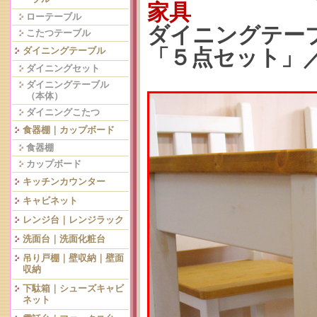
家具
ローテーブル
ダイニングテーブ
こたつテーブル
「５点セット」／
ダイニングテーブル
ダイニングセット
ダイニングテーブル
（本体）
ダイニングこたつ
食器棚｜カップボード
食器棚
カップボード
キッチンカウンター
キャビネット
レンジ台｜レンジラック
洗面台｜洗面化粧台
吊り戸棚｜壁収納｜壁面
収納
下駄箱｜シューズキャビ
ネット