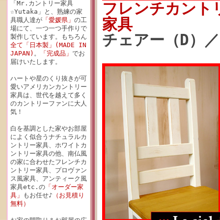
「Mr.カントリー家具
フレンチカント
☆Yutaka」と、熟練の家
家具
具職人達が
「愛媛県」
の工
場にて、一つ一つ手作りで
チェアー（D）／
製作しています。もちろん
全て「日本製」(MADE IN
JAPAN)
。
「完成品」
でお
届けいたします。
ハートや星のくり抜きが可
愛いアメリカンカントリー
家具は、世代を越えて多く
のカントリーファンに大人
気！
白を基調とした家やお部屋
によく似合うナチュラルカ
ントリー家具、ホワイトカ
ントリー家具の他、南仏風
の家に合わせたフレンチカ
ントリー家具、プロヴァン
ス風家具、アンティーク風
家具etc.の
「オーダー家
具」
もお任せ♪
（お見積り
無料）