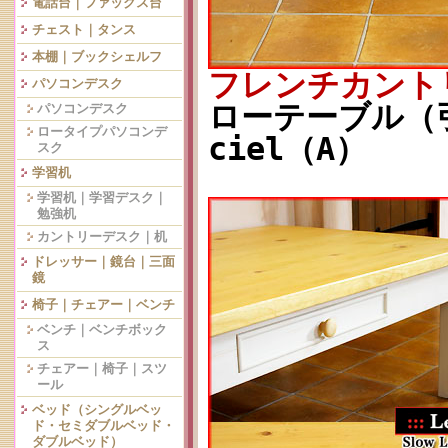
電話台｜ファックス台
チェスト｜タンス
本棚｜ブックシェルフ
フレンチカント
パソコンデスク
ローテーブル（引
パソコンデスク
ロータイプパソコンデ
ciel（A）
スク
学習机
学習机｜学習デスク｜
勉強机
カントリーデスク｜机
ドレッサー｜鏡台｜三面
鏡
椅子｜チェアー｜ベンチ
ベンチ｜ベンチボック
ス
チェアー｜椅子｜スツ
ール
ベッド（シングルベッ
ド・セミダブルベッド・
ダブルベッド）