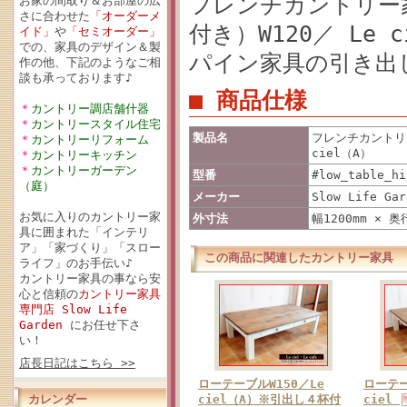
フレンチカントリー
お家の間取り＆お部屋の広
さに合わせた
「オーダーメ
付き）W120／ Le
イド」
や
「セミオーダー」
での、家具のデザイン＆製
パイン家具の引き出
作の他、下記のようなご相
談も承っております♪
■ 商品仕様
＊
カントリー調店舗什器
＊
カントリースタイル住宅
製品名
フレンチカントリ
＊
カントリーリフォーム
ciel（A）
＊
カントリーキッチン
＊
カントリーガーデン
型番
#low_table_hi
（庭）
メーカー
Slow Life Gar
お気に入りのカントリー家
外寸法
幅1200mm × 奥
具に囲まれた「インテリ
ア」「家づくり」「スロー
この商品に関連したカントリー家具
ライフ」のお手伝い♪
カントリー家具の事なら安
心と信頼の
カントリー家具
専門店 Slow Life
Garden
にお任せ下さ
い！
店長日記はこちら >>
ローテーブルW150／Le
ローテー
カレンダー
ciel（A）※引出し４杯付
ciel