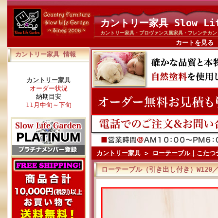
カントリー家具 Slow Li
カントリー家具・プロヴァンス風家具・フレンチカン
カートを見る
カントリー家具 情報
カントリー家具
オーダー状況
納期目安
11月中旬～下旬
カントリー家具
>
ローテーブル｜こたつ
ローテーブル（引き出し付き）W120／L