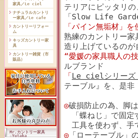
家具／Le ciel
テリアにピッタリの
ナチュラルカントリ
「Slow Life G
ー家具／Le cafe
「パイン無垢材」を
カントリーリフォー
ム
熟練のカントリー家
キッズカントリー家
造り上げているのが
具
カントリー雑貨（市
“愛媛の家具職人の技
販品）
ルブランド
「
Le cielシリ
テーブル』を、是非
◎
破損防止の為、脚
「蝶ねじ」で固定
工具を使わず、手
Mr.カントリー家具
◎
「ローテーブル」
☆Yutaka