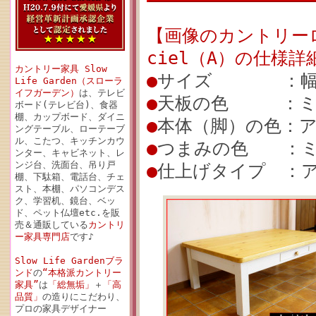
【画像のカントリーロ
ciel（A）の仕様詳
カントリー家具 Slow
●
サイズ ：幅120c
Life Garden（スローラ
イフガーデン）
は、テレビ
●
天板の色 ：ミ
ボード(テレビ台)、食器
棚、カップボード、ダイニ
●
本体（脚）の色：
ングテーブル、ローテーブ
ル、こたつ、キッチンカウ
●
つまみの色 ：ミ
ンター、キャビネット、レ
ンジ台、洗面台、吊り戸
●
仕上げタイプ ：ア
棚、下駄箱、電話台、チェ
スト、本棚、パソコンデス
ク、学習机、鏡台、ベッ
ド、ペット仏壇etc.を販
売＆通販している
カントリ
ー家具専門店
です♪
Slow Life Gardenブラ
ンド
の
“本格派カントリー
家具”
は
「総無垢」
＋
「高
品質」
の造りにこだわり、
プロの家具デザイナー