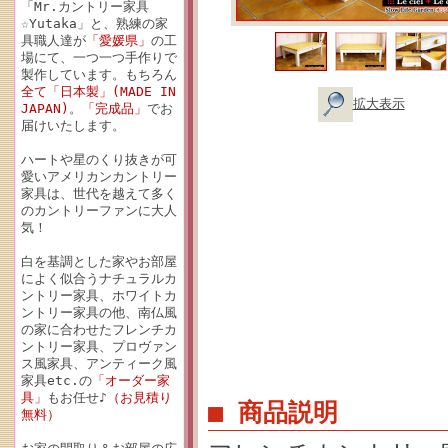
「Mr.カントリー家具
☆Yutaka」と、熟練の家
具職人達が
「愛媛県」
の工
場にて、一つ一つ手作りで
製作しています。もちろん
全て「日本製」(MADE IN
拡大表示
JAPAN)
。
「完成品」
でお
届けいたします。
ハートや星のくり抜きが可
愛いアメリカンカントリー
家具は、世代を越えて多く
のカントリーファンに大人
気！
白を基調とした家やお部屋
によく似合うナチュラルカ
ントリー家具、ホワイトカ
ントリー家具の他、南仏風
の家に合わせたフレンチカ
ントリー家具、プロヴァン
ス風家具、アンティーク風
家具etc.の
「オーダー家
具」
もお任せ♪
（お見積り
■ 商品説明
無料）