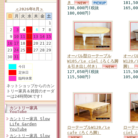
き
181,5
198,000円(税抜
165,0
＜
2026年8月
＞
180,000円)
日
月
火
水
木
金
土
1
2
3
4
5
6
7
8
9
10
11
12
13
14
15
16
17
18
19
20
21
22
23
24
25
26
27
28
29
オーバル型ローテーブル
オーバ
30
31
W105／Le ciel（ろくろ脚
W120／
＆引き出し付き）
脚）
今日
127,050円(税抜
115,5
定休日
115,500円)
105,0
臨時休業
ネットショップからのカン
トリー家具＆雑貨のオーダ
ーは24時間OKです!
カントリー家具
YouTube
カントリー家具 Slow
Life Garden
ローテーブルW120／Le
ローテー
YouTube
cafe（ろくろ脚）
ciel
カントリー家具 Slow