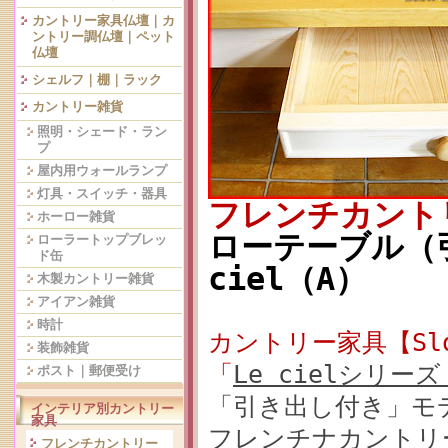
カントリー家具仏壇｜カ
ントリー調仏壇｜ペット
仏壇
シェルフ｜棚｜ラック
カントリー雑貨
照明・シェード・ラン
プ
屋内用ウォールランプ
灯具・スイッチ・器具
フレンチカント
ホーロー雑貨
ローテーブル（引
ローラートップブレッ
ド缶
ciel（A）
木製カントリー雑貨
アイアン雑貨
時計
カントリー家具【Slo
装飾雑貨
「
Le cielシリ
ポスト｜郵便受け
「引き出し付き」モ
インテリア別カントリー
家具
フレンチナカントリ
フレンチカントリー