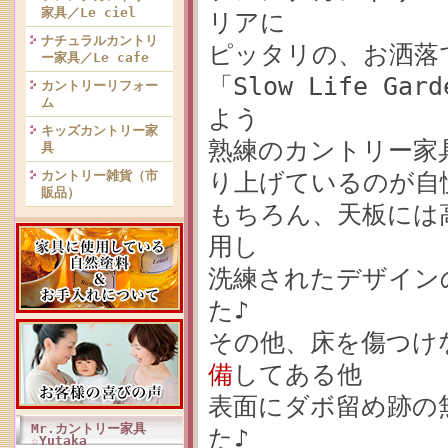
家具／Le ciel
リアに
ナチュラルカントリ
ピッタリの、お洒落
ー家具／Le cafe
「Slow Life 
カントリーリフォー
ム
よう
キッズカントリー家
熟練のカントリー家
具
カントリー雑貨（市
り上げているのが自
販品）
もちろん、天板には
用し
洗練されたデザイン
た♪
その他、床を傷つけ
備
してある他
表面にダボ留め跡の
Mr.カントリー家具
た♪
☆Yutaka