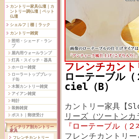
カントリー家具仏壇｜カ
ントリー調仏壇｜ペット
仏壇
シェルフ｜棚｜ラック
カントリー雑貨
照明・シェード・ラン
プ
屋内用ウォールランプ
灯具・スイッチ・器具
フレンチカント
ホーロー雑貨
ローテーブル（２
ローラートップブレッ
ド缶
ciel（B）
木製カントリー雑貨
アイアン雑貨
時計
カントリー家具【Slow
装飾雑貨
リーズ（ツートンカ
ポスト｜郵便受け
『ローテーブル（２本脚
インテリア別カントリー
家具
フレンチカントリー
フレンチカントリー