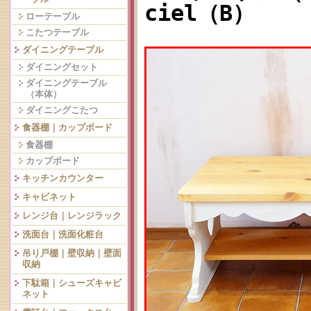
ciel（B）
ローテーブル
こたつテーブル
ダイニングテーブル
ダイニングセット
ダイニングテーブル
（本体）
ダイニングこたつ
食器棚｜カップボード
食器棚
カップボード
キッチンカウンター
キャビネット
レンジ台｜レンジラック
洗面台｜洗面化粧台
吊り戸棚｜壁収納｜壁面
収納
下駄箱｜シューズキャビ
ネット