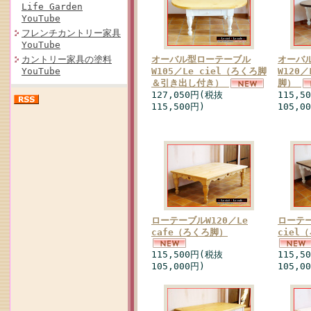
Life Garden
YouTube
フレンチカントリー家具
YouTube
カントリー家具の塗料
オーバル型ローテーブル
オーバ
YouTube
W105／Le ciel（ろくろ脚
W120／
＆引き出し付き）
脚）
127,050円(税抜
115,5
115,500円)
105,0
ローテーブルW120／Le
ローテー
cafe（ろくろ脚）
ciel
115,500円(税抜
115,5
105,000円)
105,0