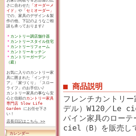
お家の間取り＆お部屋の広
さに合わせた
「オーダーメ
イド」
や
「セミオーダー」
での、家具のデザイン＆製
作の他、下記のようなご相
談も承っております♪
＊
カントリー調店舗什器
＊
カントリースタイル住宅
＊
カントリーリフォーム
＊
カントリーキッチン
＊
カントリーガーデン
（庭）
お気に入りのカントリー家
具に囲まれた「インテリ
ア」「家づくり」「スロー
■ 商品説明
ライフ」のお手伝い♪
カントリー家具の事なら安
フレンチカントリー
心と信頼の
カントリー家具
専門店 Slow Life
デル）W120／Le 
Garden
にお任せ下さ
い！
パイン家具のローテー
店長日記はこちら >>
ciel（B）を販売
カレンダー