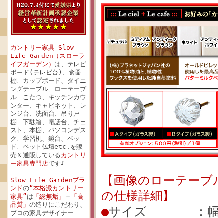
カントリー家具 Slow
Life Garden（スローラ
イフガーデン）
は、テレビ
ボード(テレビ台)、食器
棚、カップボード、ダイニ
ングテーブル、ローテーブ
ル、こたつ、キッチンカウ
ンター、キャビネット、レ
ンジ台、洗面台、吊り戸
棚、下駄箱、電話台、チェ
スト、本棚、パソコンデス
ク、学習机、鏡台、ベッ
ド、ペット仏壇etc.を販
売＆通販している
カントリ
ー家具専門店
です♪
【画像のローテーブル（
Slow Life Gardenブラ
ンド
の
“本格派カントリー
の仕様詳細】
家具”
は
「総無垢」
＋
「高
品質」
の造りにこだわり、
●
サイズ ：幅120c
プロの家具デザイナー