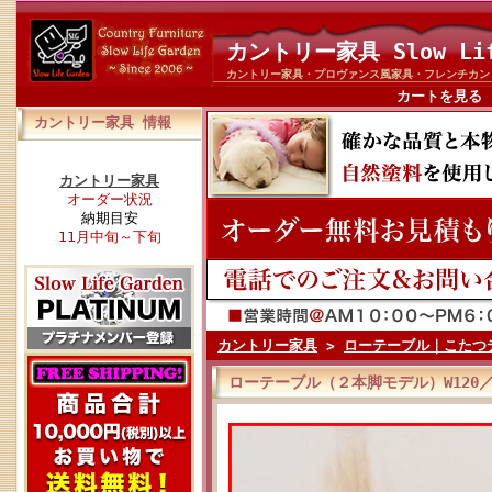
カントリー家具 Slow Li
カントリー家具・プロヴァンス風家具・フレンチカン
カートを見る
カントリー家具 情報
カントリー家具
オーダー状況
納期目安
11月中旬～下旬
カントリー家具
>
ローテーブル｜こたつ
ローテーブル（２本脚モデル）W120／L