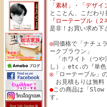
「素材」
・
「デザイ
とことん、こだわり
『ローテーブル（２本脚
是非！お買い求め下
◎
同価格で「ナチュ
ークブラウン」
「ホワイト（つや消
し）」etc.の『単
◎
「ローテーブル」
お見積もりは無料！
●
この商品は「Slow 
す。