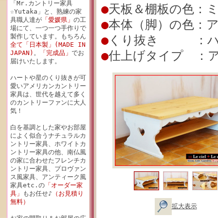
「Mr.カントリー家具
●
天板＆棚板の色：
☆Yutaka」と、熟練の家
具職人達が
「愛媛県」
の工
●
本体（脚）の色：
場にて、一つ一つ手作りで
製作しています。もちろん
●
くり抜き ：ハ
全て「日本製」(MADE IN
●
仕上げタイプ ：ア
JAPAN)
。
「完成品」
でお
届けいたします。
ハートや星のくり抜きが可
愛いアメリカンカントリー
家具は、世代を越えて多く
のカントリーファンに大人
気！
白を基調とした家やお部屋
によく似合うナチュラルカ
ントリー家具、ホワイトカ
ントリー家具の他、南仏風
の家に合わせたフレンチカ
ントリー家具、プロヴァン
ス風家具、アンティーク風
家具etc.の
「オーダー家
具」
もお任せ♪
（お見積り
無料）
拡大表示