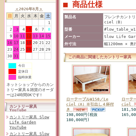
■ 商品仕様
＜
2026年8月
＞
日
月
火
水
木
金
土
製品名
フレンチカントリ
ciel（B）
1
2
3
4
5
6
7
8
型番
#low_table_w1
9
10
11
12
13
14
15
メーカー
Slow Life Gar
16
17
18
19
20
21
22
外寸法
幅1200mm × 奥
23
24
25
26
27
28
29
30
31
この商品に関連したカントリー家具
今日
定休日
臨時休業
ネットショップからのカン
トリー家具＆雑貨のオーダ
ーは24時間OKです!
ローテーブルW150／Le
ローテー
ciel（A）※引出し４杯付
ciel
カントリー家具
き
181,5
YouTube
198,000円(税抜
165,0
カントリー家具 Slow
180,000円)
Life Garden
YouTube
カントリー家具 Slow