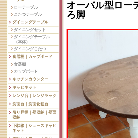
オーバル型ローテー
ローテーブル
ろ脚
こたつテーブル
ダイニングテーブル
ダイニングセット
ダイニングテーブル
（本体）
ダイニングこたつ
食器棚｜カップボード
食器棚
カップボード
キッチンカウンター
キャビネット
レンジ台｜レンジラック
洗面台｜洗面化粧台
吊り戸棚｜壁収納｜壁面
収納
下駄箱｜シューズキャビ
ネット