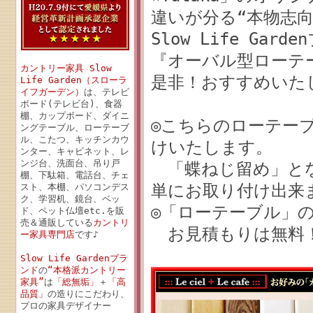
違いが分る“本物志向
Slow Life Gard
『オーバル型ローテーブ
カントリー家具 Slow
是非！おすすめいた
Life Garden（スローラ
イフガーデン）
は、テレビ
ボード(テレビ台)、食器
棚、カップボード、ダイニ
◎こちらのローテー
ングテーブル、ローテーブ
ル、こたつ、キッチンカウ
けいたします。
ンター、キャビネット、レ
ンジ台、洗面台、吊り戸
「蝶ねじ留め」とな
棚、下駄箱、電話台、チェ
単にお取り付け出来
スト、本棚、パソコンデス
ク、学習机、鏡台、ベッ
◎「ローテーブル」
ド、ペット仏壇etc.を販
売＆通販している
カントリ
お見積もりは無料！
ー家具専門店
です♪
Slow Life Gardenブラ
ンド
の
“本格派カントリー
家具”
は
「総無垢」
＋
「高
品質」
の造りにこだわり、
プロの家具デザイナー