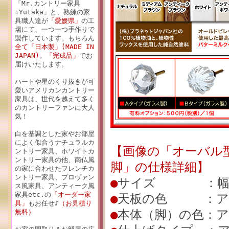
「Mr.カントリー家具
☆Yutaka」と、熟練の家
具職人達が
「愛媛県」
の工
場にて、一つ一つ手作りで
製作しています。もちろん
全て「日本製」(MADE IN
JAPAN)
。
「完成品」
でお
届けいたします。
ハートや星のくり抜きが可
愛いアメリカンカントリー
家具は、世代を越えて多く
のカントリーファンに大人
気！
白を基調とした家やお部屋
によく似合うナチュラルカ
【画像の「オーバル型ロ
ントリー家具、ホワイトカ
ントリー家具の他、南仏風
脚」の仕様詳細】
の家に合わせたフレンチカ
ントリー家具、プロヴァン
●
サイズ ：幅120c
ス風家具、アンティーク風
家具etc.の
「オーダー家
●
天板の色 ：ア
具」
もお任せ♪
（お見積り
●
本体（脚）の色：
無料）