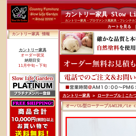
カントリー家具 Slow Li
カントリー家具・プロヴァンス風家具・フレンチカ
カートを見る
カントリー家具 情報
カントリー家具
オーダー状況
納期目安
11月中旬～下旬
カントリー家具
>
ローテーブル｜こた
オーバル型ローテーブルW120／Le 