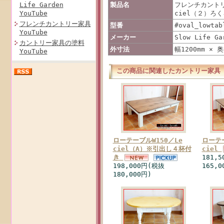
Life Garden
製品名
フレンチカントリ
YouTube
ciel（２）ろ
フレンチカントリー家具
型番
#oval_lowtab
YouTube
メーカー
Slow Life Ga
カントリー家具の塗料
外寸法
幅1200mm × 奥
YouTube
この商品に関連したカントリー家具
ローテーブルW150／Le
ローテー
ciel（A）※引出し４杯付
ciel
き
181,
198,000円(税抜
165,0
180,000円)