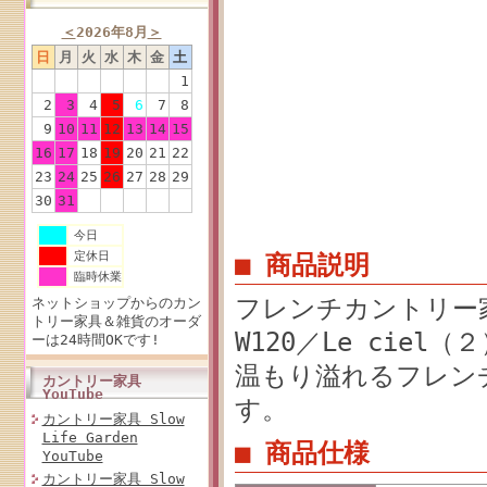
＜
2026年8月
＞
日
月
火
水
木
金
土
1
2
3
4
5
6
7
8
9
10
11
12
13
14
15
16
17
18
19
20
21
22
23
24
25
26
27
28
29
30
31
今日
定休日
■ 商品説明
臨時休業
フレンチカントリー
ネットショップからのカン
トリー家具＆雑貨のオーダ
W120／Le cie
ーは24時間OKです!
温もり溢れるフレン
カントリー家具
YouTube
す。
カントリー家具 Slow
Life Garden
■ 商品仕様
YouTube
カントリー家具 Slow