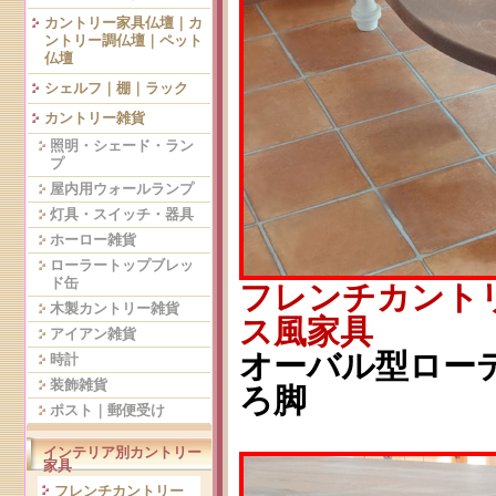
カントリー家具仏壇｜カ
ントリー調仏壇｜ペット
仏壇
シェルフ｜棚｜ラック
カントリー雑貨
照明・シェード・ラン
プ
屋内用ウォールランプ
灯具・スイッチ・器具
ホーロー雑貨
ローラートップブレッ
ド缶
フレンチカント
木製カントリー雑貨
ス風家具
アイアン雑貨
オーバル型ローテー
時計
装飾雑貨
ろ脚
ポスト｜郵便受け
インテリア別カントリー
家具
フレンチカントリー