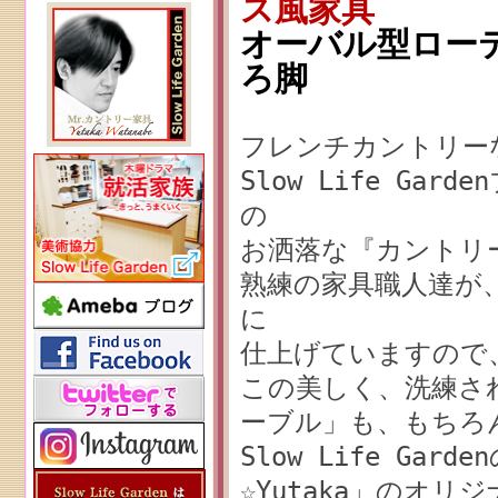
ス風家具
オーバル型ローテー
ろ脚
フレンチカントリー
Slow Life G
の
お洒落な『カントリ
熟練の家具職人達が
に
仕上げていますので
この美しく、洗練さ
ーブル」も、もちろ
Slow Life Ga
☆Yutaka」のオリ