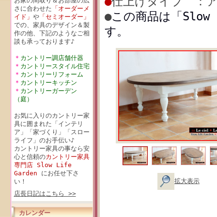
●
仕上げタイプ ：ア
お家の間取り＆お部屋の広
さに合わせた
「オーダーメ
●
この商品は「Slow 
イド」
や
「セミオーダー」
での、家具のデザイン＆製
す。
作の他、下記のようなご相
談も承っております♪
＊
カントリー調店舗什器
＊
カントリースタイル住宅
＊
カントリーリフォーム
＊
カントリーキッチン
＊
カントリーガーデン
（庭）
お気に入りのカントリー家
具に囲まれた「インテリ
ア」「家づくり」「スロー
ライフ」のお手伝い♪
カントリー家具の事なら安
心と信頼の
カントリー家具
専門店 Slow Life
Garden
にお任せ下さ
拡大表示
い！
店長日記はこちら >>
カレンダー