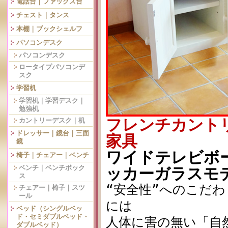
電話台｜ファックス台
チェスト｜タンス
本棚｜ブックシェルフ
パソコンデスク
パソコンデスク
ロータイプパソコンデ
スク
学習机
学習机｜学習デスク｜
勉強机
フレンチカント
カントリーデスク｜机
ドレッサー｜鏡台｜三面
家具
鏡
ワイドテレビボード
椅子｜チェアー｜ベンチ
ベンチ｜ベンチボック
ッカーガラスモ
ス
“安全性”へのこだわり
チェアー｜椅子｜スツ
ール
には
ベッド（シングルベッ
ド・セミダブルベッド・
人体に害の無い「自
ダブルベッド）