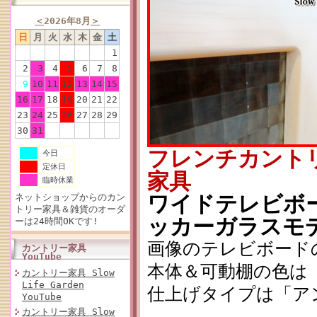
＜
2026年8月
＞
日
月
火
水
木
金
土
1
2
3
4
5
6
7
8
9
10
11
12
13
14
15
16
17
18
19
20
21
22
23
24
25
26
27
28
29
30
31
フレンチカント
今日
定休日
家具
臨時休業
ワイドテレビボード
ネットショップからのカン
トリー家具＆雑貨のオーダ
ッカーガラスモ
ーは24時間OKです!
画像のテレビボード
カントリー家具
YouTube
本体＆可動棚の色は
カントリー家具 Slow
Life Garden
仕上げタイプは「ア
YouTube
カントリー家具 Slow