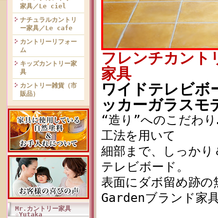
家具／Le ciel
ナチュラルカントリ
ー家具／Le cafe
カントリーリフォー
ム
フレンチカント
キッズカントリー家
家具
具
ワイドテレビボード
カントリー雑貨（市
販品）
ッカーガラスモ
“造り”へのこだわ
工法を用いて
細部まで、しっかり
テレビボード。
表面にダボ留め跡の無い
Gardenブランド
Mr.カントリー家具
☆Yutaka