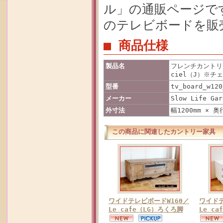
ル」の通販ページで
のテレビボードを販
■ 商品仕様
製品名
フレンチカントリ
ciel（J）※
型番
tv_board_w120
メーカー
Slow Life Gar
外寸法
幅1200mm × 奥
この商品に関連したカントリー家具
ワイドテレビボードW160／
ワイドテ
Le cafe（LG）ろくろ脚
Le c