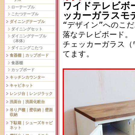
ワイドテレビボード
ローテーブル
ッカーガラスモ
こたつテーブル
ダイニングテーブル
“デザイン”へのこ
ダイニングセット
落なテレビボード。
ダイニングテーブル
（本体）
チェッカーガラス（
ダイニングこたつ
てます。
食器棚｜カップボード
食器棚
カップボード
キッチンカウンター
キャビネット
レンジ台｜レンジラック
洗面台｜洗面化粧台
吊り戸棚｜壁収納｜壁面
収納
下駄箱｜シューズキャビ
ネット