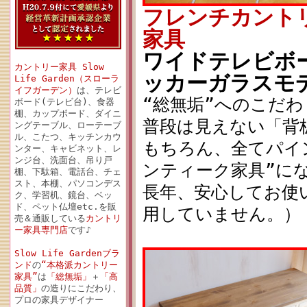
フレンチカント
家具
ワイドテレビボード
カントリー家具 Slow
ッカーガラスモ
Life Garden（スローラ
イフガーデン）
は、テレビ
“総無垢”へのこだわり
ボード(テレビ台)、食器
棚、カップボード、ダイニ
普段は見えない「背
ングテーブル、ローテーブ
ル、こたつ、キッチンカウ
もちろん、全てパイ
ンター、キャビネット、レ
ンジ台、洗面台、吊り戸
ンティーク家具”に
棚、下駄箱、電話台、チェ
スト、本棚、パソコンデス
長年、安心してお使
ク、学習机、鏡台、ベッ
ド、ペット仏壇etc.を販
用していません。）
売＆通販している
カントリ
ー家具専門店
です♪
Slow Life Gardenブラ
ンド
の
“本格派カントリー
家具”
は
「総無垢」
＋
「高
品質」
の造りにこだわり、
プロの家具デザイナー