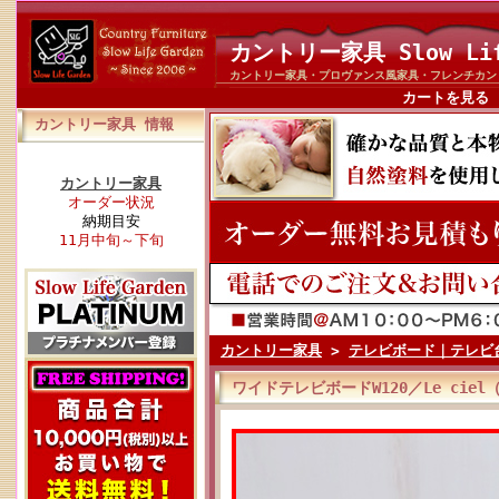
カントリー家具 Slow Li
カントリー家具・プロヴァンス風家具・フレンチカン
カートを見る
カントリー家具 情報
カントリー家具
オーダー状況
納期目安
11月中旬～下旬
カントリー家具
>
テレビボード｜テレビ
ワイドテレビボードW120／Le ci