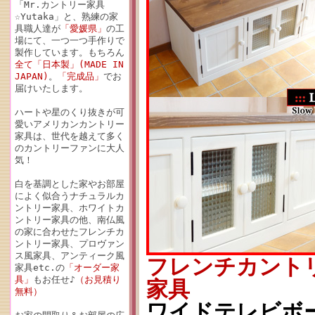
「Mr.カントリー家具
☆Yutaka」と、熟練の家
具職人達が
「愛媛県」
の工
場にて、一つ一つ手作りで
製作しています。もちろん
全て「日本製」(MADE IN
JAPAN)
。
「完成品」
でお
届けいたします。
ハートや星のくり抜きが可
愛いアメリカンカントリー
家具は、世代を越えて多く
のカントリーファンに大人
気！
白を基調とした家やお部屋
によく似合うナチュラルカ
ントリー家具、ホワイトカ
ントリー家具の他、南仏風
の家に合わせたフレンチカ
ントリー家具、プロヴァン
ス風家具、アンティーク風
フレンチカント
家具etc.の
「オーダー家
具」
もお任せ♪
（お見積り
家具
無料）
ワイドテレビボード