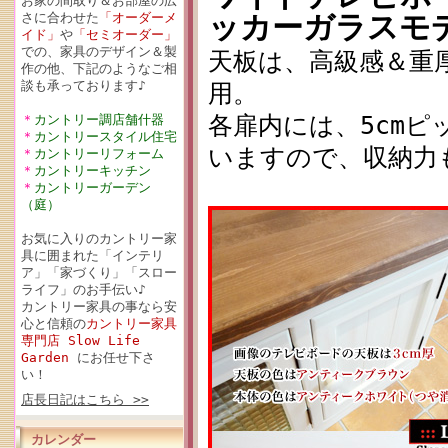
お家の間取り＆お部屋の広
ッカーガラスモ
さに合わせた
「オーダーメ
イド」
や
「セミオーダー」
での、家具のデザイン＆製
天板は、高級感＆重厚
作の他、下記のようなご相
談も承っております♪
用。
各扉内には、5cm
＊
カントリー調店舗什器
＊
カントリースタイル住宅
いますので、収納力
＊
カントリーリフォーム
＊
カントリーキッチン
＊
カントリーガーデン
（庭）
お気に入りのカントリー家
具に囲まれた「インテリ
ア」「家づくり」「スロー
ライフ」のお手伝い♪
カントリー家具の事なら安
心と信頼の
カントリー家具
専門店 Slow Life
Garden
にお任せ下さ
い！
店長日記はこちら >>
カレンダー