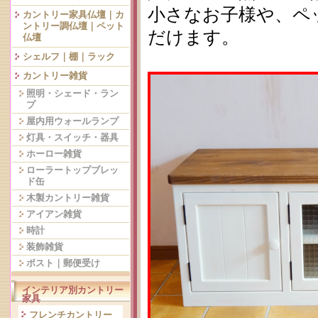
小さなお子様や、ペ
カントリー家具仏壇｜カ
ントリー調仏壇｜ペット
だけます。
仏壇
シェルフ｜棚｜ラック
カントリー雑貨
照明・シェード・ラン
プ
屋内用ウォールランプ
灯具・スイッチ・器具
ホーロー雑貨
ローラートップブレッ
ド缶
木製カントリー雑貨
アイアン雑貨
時計
装飾雑貨
ポスト｜郵便受け
インテリア別カントリー
家具
フレンチカントリー