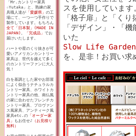
「Mr.カントリー家具
スを使用しています
☆Yutaka」と、熟練の家
具職人達が
「愛媛県」
の工
「格子扉」と「くり
場にて、一つ一つ手作りで
製作しています。もちろん
「デザイン」・「機
全て「日本製」(MADE IN
JAPAN)
。
「完成品」
でお
いた
届けいたします。
Slow Life G
ハートや星のくり抜きが可
愛いアメリカンカントリー
を、是非！お買い求
家具は、世代を越えて多く
のカントリーファンに大人
気！
白を基調とした家やお部屋
によく似合うナチュラルカ
ントリー家具、ホワイトカ
ントリー家具の他、南仏風
の家に合わせたフレンチカ
ントリー家具、プロヴァン
ス風家具、アンティーク風
家具etc.の
「オーダー家
具」
もお任せ♪
（お見積り
無料）