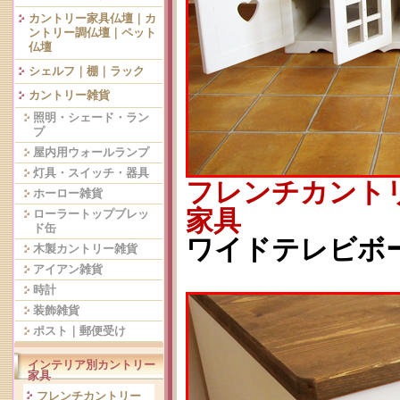
カントリー家具仏壇｜カ
ントリー調仏壇｜ペット
仏壇
シェルフ｜棚｜ラック
カントリー雑貨
照明・シェード・ラン
プ
屋内用ウォールランプ
灯具・スイッチ・器具
フレンチカント
ホーロー雑貨
家具
ローラートップブレッ
ド缶
ワイドテレビボード
木製カントリー雑貨
アイアン雑貨
時計
装飾雑貨
ポスト｜郵便受け
インテリア別カントリー
家具
フレンチカントリー