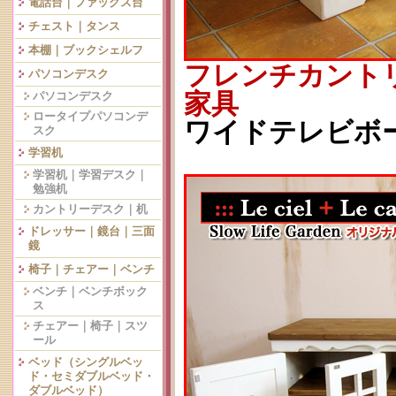
電話台｜ファックス台
チェスト｜タンス
本棚｜ブックシェルフ
フレンチカント
パソコンデスク
家具
パソコンデスク
ロータイプパソコンデ
ワイドテレビボード
スク
学習机
学習机｜学習デスク｜
勉強机
カントリーデスク｜机
ドレッサー｜鏡台｜三面
鏡
椅子｜チェアー｜ベンチ
ベンチ｜ベンチボック
ス
チェアー｜椅子｜スツ
ール
ベッド（シングルベッ
ド・セミダブルベッド・
ダブルベッド）