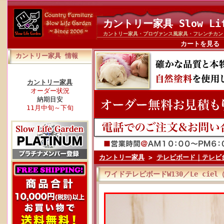
カントリー家具 Slow Li
カントリー家具・プロヴァンス風家具・フレンチカン
カートを見る
カントリー家具 情報
カントリー家具
オーダー状況
納期目安
11月中旬～下旬
カントリー家具
>
テレビボード｜テレビ
ワイドテレビボードW130／Le ciel