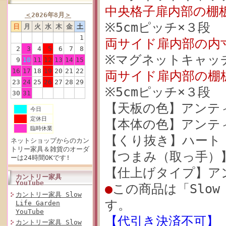
中央格子扉内部の棚
＜
2026年8月
＞
※5cmピッチ×３段
日
月
火
水
木
金
土
1
両サイド扉内部の内
2
3
4
5
6
7
8
※マグネットキャッ
9
10
11
12
13
14
15
16
17
18
19
20
21
22
両サイド扉内部の棚
23
24
25
26
27
28
29
※5cmピッチ×３段
30
31
【天板の色】アンテ
今日
定休日
【本体の色】アンテ
臨時休業
【くり抜き】ハート
ネットショップからのカン
トリー家具＆雑貨のオーダ
【つまみ（取っ手）
ーは24時間OKです!
【仕上げタイプ】ア
カントリー家具
YouTube
●
この商品は「Slow
カントリー家具 Slow
す。
Life Garden
YouTube
【代引き決済不可】
カントリー家具 Slow