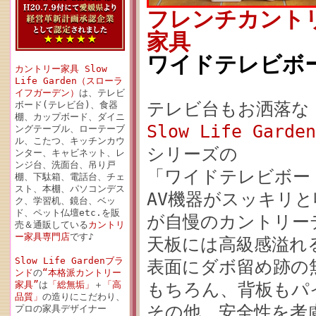
フレンチカント
家具
ワイドテレビボード
カントリー家具 Slow
Life Garden（スローラ
イフガーデン）
は、テレビ
テレビ台もお洒落な
ボード(テレビ台)、食器
棚、カップボード、ダイニ
Slow Life Ga
ングテーブル、ローテーブ
ル、こたつ、キッチンカウ
シリーズの
ンター、キャビネット、レ
ンジ台、洗面台、吊り戸
「ワイドテレビボードW
棚、下駄箱、電話台、チェ
スト、本棚、パソコンデス
AV機器がスッキリ
ク、学習机、鏡台、ベッ
ド、ペット仏壇etc.を販
が自慢のカントリー
売＆通販している
カントリ
ー家具専門店
です♪
天板には高級感溢れる
Slow Life Gardenブラ
表面にダボ留め跡の
ンド
の
“本格派カントリー
家具”
は
「総無垢」
＋
「高
もちろん、背板もパ
品質」
の造りにこだわり、
その他、安全性を考
プロの家具デザイナー