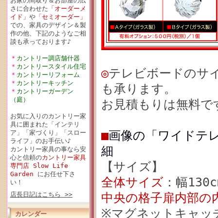
お家の間取り＆お部屋の広
さに合わせた
「オーダーメ
イド」
や
「セミオーダー」
での、家具のデザイン＆製
作の他、下記のようなご相
談も承っております♪
＊
カントリー調店舗什器
＊
カントリースタイル住宅
◎
テレビボードのサ
＊
カントリーリフォーム
＊
カントリーキッチン
も承ります。
＊
カントリーガーデン
（庭）
お見積もりは無料で
お気に入りのカントリー家
具に囲まれた「インテリ
■
画像の「ワイドテレビ
ア」「家づくり」「スロー
ライフ」のお手伝い♪
細
カントリー家具の事なら安
心と信頼の
カントリー家具
【サイズ】
専門店 Slow Life
Garden
にお任せ下さ
全体サイズ
：幅130c
い！
店長日記はこちら >>
中央の格子扉内部の
※マグネットキャッ
カレンダー