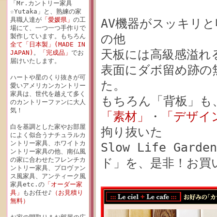
「Mr.カントリー家具
☆Yutaka」と、熟練の家
具職人達が
「愛媛県」
の工
AV機器がスッキリ
場にて、一つ一つ手作りで
の他
製作しています。もちろん
全て「日本製」(MADE IN
天板には高級感溢れる
JAPAN)
。
「完成品」
でお
届けいたします。
表面にダボ留め跡の
ハートや星のくり抜きが可
た。
愛いアメリカンカントリー
家具は、世代を越えて多く
もちろん「背板」も
のカントリーファンに大人
気！
「素材」
・
「デザイ
白を基調とした家やお部屋
拘り抜いた
によく似合うナチュラルカ
ントリー家具、ホワイトカ
Slow Life G
ントリー家具の他、南仏風
の家に合わせたフレンチカ
ド」を、是非！お買
ントリー家具、プロヴァン
ス風家具、アンティーク風
家具etc.の
「オーダー家
具」
もお任せ♪
（お見積り
無料）