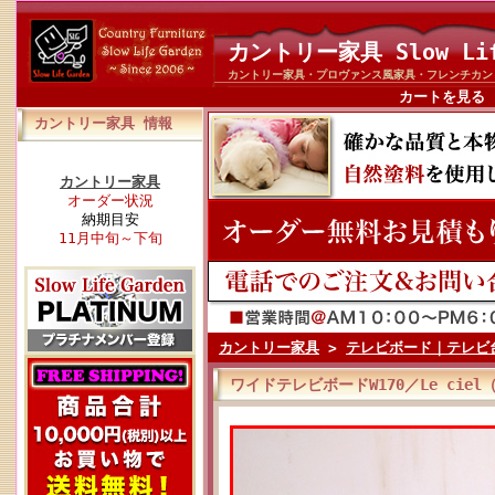
カントリー家具 Slow Li
カントリー家具・プロヴァンス風家具・フレンチカン
カートを見る
カントリー家具 情報
カントリー家具
オーダー状況
納期目安
11月中旬～下旬
カントリー家具
>
テレビボード｜テレビ
ワイドテレビボードW170／Le ciel