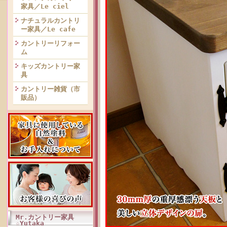
家具／Le ciel
ナチュラルカントリ
ー家具／Le cafe
カントリーリフォー
ム
キッズカントリー家
具
カントリー雑貨（市
販品）
Mr.カントリー家具
☆Yutaka