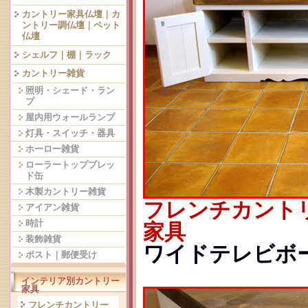
カントリー家具仏壇｜カ
ントリー調仏壇｜ペット
仏壇
シェルフ｜棚｜ラック
カントリー雑貨
照明・シェード・ラン
プ
屋内用ウォールランプ
灯具・スイッチ・器具
ホーロー雑貨
ローラートップブレッ
ド缶
木製カントリー雑貨
フレンチカント
アイアン雑貨
時計
家具
装飾雑貨
ワイドテレビボード
ポスト｜郵便受け
インテリア別カントリー
家具
フレンチカントリー