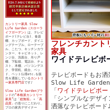
カントリー家具 Slow
Life Garden（スローラ
イフガーデン）
は、テレビ
ボード(テレビ台)、食器
棚、カップボード、ダイニ
フレンチカント
ングテーブル、ローテーブ
家具
ル、こたつ、キッチンカウ
ンター、キャビネット、レ
ワイドテレビボード
ンジ台、洗面台、吊り戸
棚、下駄箱、電話台、チェ
スト、本棚、パソコンデス
ク、学習机、鏡台、ベッ
テレビボードもお洒
ド、ペット仏壇etc.を販
売＆通販している
カントリ
Slow Life Garde
ー家具専門店
です♪
「
ワイドテレビボードW
Slow Life Gardenブラ
ンド
の
“本格派カントリー
「シンプルなデザイ
家具”
は
「総無垢」
＋
「高
品質」
の造りにこだわり、
洒落なテレビボード
プロの家具デザイナー