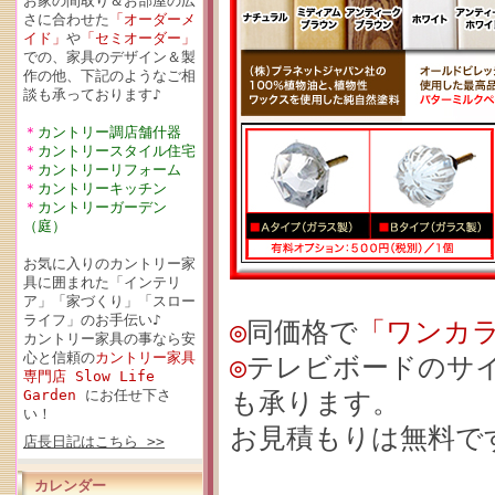
お家の間取り＆お部屋の広
さに合わせた
「オーダーメ
イド」
や
「セミオーダー」
での、家具のデザイン＆製
作の他、下記のようなご相
談も承っております♪
＊
カントリー調店舗什器
＊
カントリースタイル住宅
＊
カントリーリフォーム
＊
カントリーキッチン
＊
カントリーガーデン
（庭）
お気に入りのカントリー家
具に囲まれた「インテリ
ア」「家づくり」「スロー
ライフ」のお手伝い♪
◎
同価格で
「ワンカ
カントリー家具の事なら安
心と信頼の
カントリー家具
◎
テレビボードのサ
専門店 Slow Life
Garden
にお任せ下さ
も承ります。
い！
お見積もりは無料で
店長日記はこちら >>
カレンダー