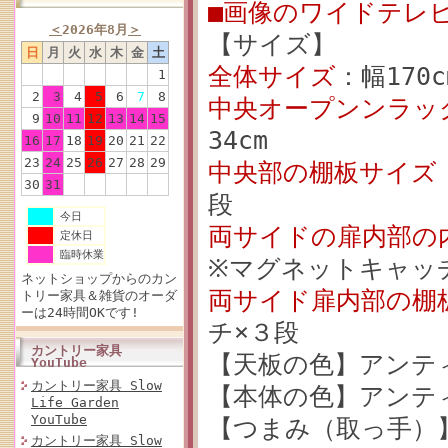
■画像のワイドテレビボ
＜
2026年8月
＞
【サイズ】
日
月
火
水
木
金
土
全体サイズ
：幅170c
1
2
3
4
5
6
7
8
中央オープンンラッ
9
10
11
12
13
14
15
34cm
16
17
18
19
20
21
22
23
24
25
26
27
28
29
中央部の棚板サイズ
30
31
段
今日
両サイドの扉内部の
定休日
臨時休業
※マグネットキャッ
ネットショップからのカン
両サイド扉内部の棚
トリー家具＆雑貨のオーダ
ーは24時間OKです!
チ×３段
カントリー家具
【天板の色】アンテ
YouTube
カントリー家具 Slow
【本体の色】アンテ
Life Garden
YouTube
【つまみ（取っ手）
カントリー家具 Slow